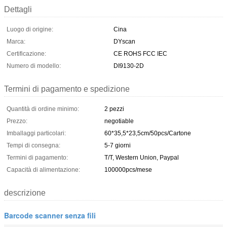
Dettagli
Luogo di origine:
Cina
Marca:
DYscan
Certificazione:
CE ROHS FCC IEC
Numero di modello:
DI9130-2D
Termini di pagamento e spedizione
Quantità di ordine minimo:
2 pezzi
Prezzo:
negotiable
Imballaggi particolari:
60*35,5*23,5cm/50pcs/Cartone
Tempi di consegna:
5-7 giorni
Termini di pagamento:
T/T, Western Union, Paypal
Capacità di alimentazione:
100000pcs/mese
descrizione
Barcode scanner senza fili