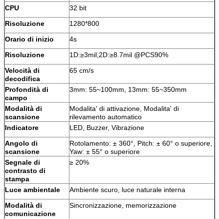
CPU
32 bit
Risoluzione
1280*800
Orario di inizio
4s
Risoluzione
1D:≥3mil,2D:≥8.7mil @PCS90%
Velocità di
65 cm/s
decodifica
Profondità di
3mm: 55~100mm, 13mm: 55~350mm
campo
Modalità di
Modalita' di attivazione, Modalita' di
scansione
rilevamento automatico
Indicatore
LED, Buzzer, Vibrazione
Angolo di
Rotolamento: ± 360°, Pitch: ± 60° o superiore,
scansione
Yaw: ± 55° o superiore
Segnale di
≥ 20%
contrasto di
stampa
Luce ambientale
Ambiente scuro, luce naturale interna
Modalità di
Sincronizzazione, memorizzazione
comunicazione