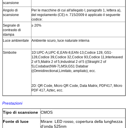
scansione
Angolo di
Per le macchine di cui all'allegato I, paragrafo 1, lettera a),
scansione
del regolamento (CE) n. 715/2009 è applicato il seguente
codice:
Segnale di
≥ 20%
contrasto di
stampa
Luce ambientale
Ambiente scuro, luce naturale interna
Simbolie
1D:UPC-A,UPC-E,EAN-8,EAN-13,Codice 128, GS1-
128,Codice 39,Codice 32,Codice 93,Codice 11,Interleaved
2 of 5,Matrix 2 of 5,Industrial 2 of 5 ((Straight 2 of
5),Codabar(NW-7),MSI,GS1 Databar
((Omnidirectional,Limitato, ampliato), ecc.
2D: QR Code, Micro QR Code, Data Matrix, PDF417, Micro
PDF 417, Aztec, ecc.
Prestazioni
Tipo di scansione
CMOS
Fonte di luce
Mirare: LED rosso, copertura della lunghezza
d'onda 525nm