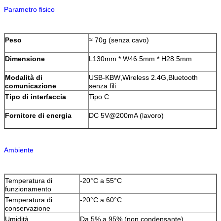
Parametro fisico
Peso
≈ 70g (senza cavo)
Dimensione
L130mm * W46.5mm * H28.5mm
Modalità di
USB-KBW
,
Wireless 2.4G
,
Bluetooth
comunicazione
senza fili
Tipo di interfaccia
Tipo C
Fornitore di energia
DC 5V@200mA (lavoro)
Ambiente
Temperatura di
-20°C a 55°C
funzionamento
Temperatura di
-20°C a 60°C
conservazione
Umidità
Da 5% a 95% (non condensante)