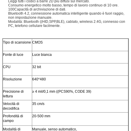
Leggi tutti i codici a barre 2D più diffusi sul mercato.
Consumo energetico molto basso, tempo di lavoro continuo di 10 ore.
100Capacità di archiviazione di dati.
Bluetooth 4.2, connessione automatica intelligente quando è fuori raggio,
non impostazione manuale.
Modalità: Bluetooth ((HID,SPP,BLE), cablato, wireless 2.4G, connesso con
PC, telefono cellulare facilmente.
Tipo di scansione
CMOS
Fonte di luce
Luce bianca
CPU
32 bit
Risoluzione
640*480
Precisione di
≥ 4 mil/0,1 mm ((PCS90%, CODE 39)
lettura
Velocità di
35 cm/s
decodifica
Profondità di
20-500 mm
campo
Modalità di
Manuale, senso automatico,