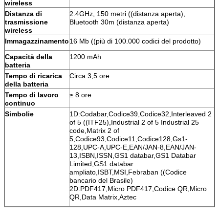
wireless
Distanza di
2.4GHz, 150 metri ((distanza aperta),
trasmissione
Bluetooth 30m (distanza aperta)
wireless
Immagazzinamento
16 Mb ((più di 100.000 codici del prodotto)
Capacità della
1200 mAh
batteria
Tempo di ricarica
Circa 3,5 ore
della batteria
Tempo di lavoro
≥ 8 ore
continuo
Simbolie
1D:Codabar,Codice39,Codice32,Interleaved 2
of 5 ((ITF25),Industrial 2 of 5 Industrial 25
code,Matrix 2 of
5,Codice93,Codice11,Codice128,Gs1-
128,UPC-A,UPC-E,EAN/JAN-8,EAN/JAN-
13,ISBN,ISSN,GS1 databar,GS1 Databar
Limited,GS1 databar
ampliato,ISBT,MSI,Febraban ((Codice
bancario del Brasile)
2D:PDF417,Micro PDF417,Codice QR,Micro
QR,Data Matrix,Aztec