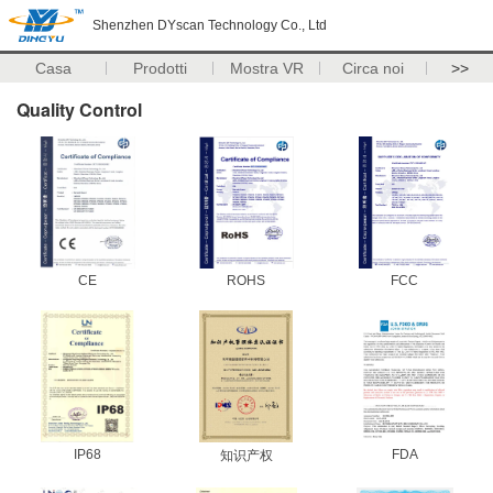
Shenzhen DYscan Technology Co., Ltd
Casa
Prodotti
Mostra VR
Circa noi
>>
Quality Control
CE
ROHS
FCC
IP68
FDA
知识产权