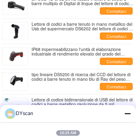
barre multiplo di Digital di lingue del lettore di codici a
barre
Contattaci
Lettore di codici a barre tenuto in mano metallico del
Usb del supermercato DS6202 del lettore di codici a
barre di rendimento elevato
Contattaci
IP68 impermeabilizzano l'unità di elaborazione
industriale di rendimento elevato del grado del
lettore di codici a barre del CCD 1D
Contattaci
tipo lineare DS5200 di ricerca del CCD del lettore di
codici a barre tenuto in mano blu di Ray del peso
160g
Contattaci
Lettore di codice bidimensionale di USB del lettore di
codici a barre metallico risoluzione da 5 mil
Contattaci
DYscan
725*480 la risoluzione 2D ha fissato il tipo di ricerca
del campo COMS di profondità del lettore di codici a
barre 0-600mm
10:25 AM