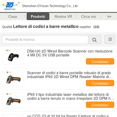
Shenzhen DYscan Technology Co., Ltd
Casa
Prodotti
Mostra VR
Circa noi
>>
Lettore di codici a barre metallico
Qualità
supplier.
(10)
DS6100 2D Wired Barcode Scanner con risoluzione
4 Mil DC 5V USB portatile
Contattaci
Scanner di codici a barre portatile robusto di grado
industriale IP65 2D Wired DPM Reader Matrice di
dati scolpita al laser
Contattaci
IP65 il tipo industriale laser metallico del lettore di
codici a barre tenuto in mano irregolare 2D DPM ha
scolpito la matrice di dati
Contattaci
un CCD 1D di 32 bit ha fissato il lettore di codici a