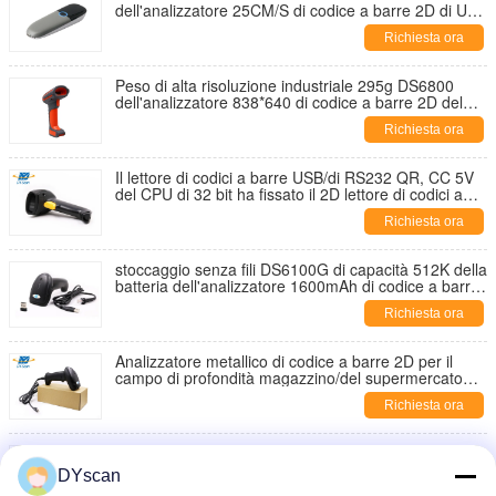
dell'analizzatore 25CM/S di codice a barre 2D di USB
Bluetooth 4,2
Richiesta ora
Peso di alta risoluzione industriale 295g DS6800
dell'analizzatore 838*640 di codice a barre 2D del
grado
Richiesta ora
Il lettore di codici a barre USB/di RS232 QR, CC 5V
del CPU di 32 bit ha fissato il 2D lettore di codici a
barre del toner
Richiesta ora
stoccaggio senza fili DS6100G di capacità 512K della
batteria dell'analizzatore 1600mAh di codice a barre
2D 2.4G
Richiesta ora
Analizzatore metallico di codice a barre 2D per il
campo di profondità magazzino/del supermercato
10-500mm
Richiesta ora
Lettore di codici a barre senza fili di applicazione
commerciale 2D con 512k capacità bassa DS6202G
DYscan
della batteria di stoccaggio 1600mAh