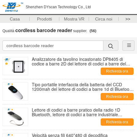
Shenzhen DYscan Technology Co., Ltd
Casa
Prodotti
Mostra VR
Circa noi
>>
cordless barcode reader
Qualità
supplier.
(56)
Analizzatore da tavolino incastonato DP8405 di
codice a barre 2D del lettore di codici a barre del
distributore automatico del chiosco
Richiesta ora
Tipo portatile interfaccia della batteria del CCD
1200mah del lettore di codici a barre 1d di Bluetooth
di C
Richiesta ora
Lettore di codici a barre pratico della radio 1D
Bluetooth, lettore di codici a barre industriale
DI9100-1D di CC 5V 100mA
Richiesta ora
Velocità senza fili 640*480 di decodifica