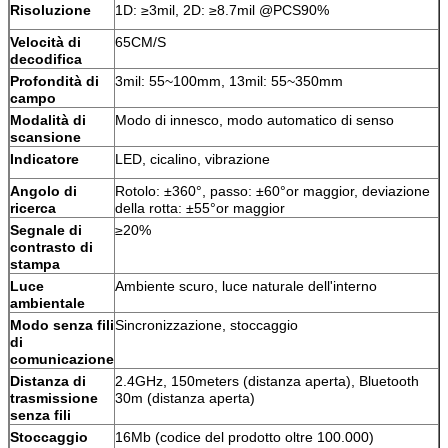
Risoluzione
1D: ≥3mil, 2D: ≥8.7mil @PCS90%
Velocità di
65CM/S
decodifica
Profondità di
3mil: 55~100mm, 13mil: 55~350mm
campo
Modalità di
Modo di innesco, modo automatico di senso
scansione
Indicatore
LED, cicalino, vibrazione
Angolo di
Rotolo: ±360°, passo: ±60°or maggior, deviazione
ricerca
della rotta: ±55°or maggior
Segnale di
≥20%
contrasto di
stampa
Luce
Ambiente scuro, luce naturale dell'interno
ambientale
Modo senza fili
Sincronizzazione, stoccaggio
di
comunicazione
Distanza di
2.4GHz, 150meters (distanza aperta), Bluetooth
trasmissione
30m (distanza aperta)
senza fili
Stoccaggio
16Mb (codice del prodotto oltre 100.000)