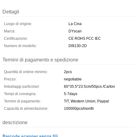
Dettagli
Luogo di origine:
La Cina
Marca:
DYscan
Certificazione:
CE ROHS FCC IEC
Numero di modello:
DI9130-2D
Termini di pagamento e spedizione
Quantità di ordine minimo:
2pcs
Prezzo:
negotiable
Imballaggi particolari:
60*35.5*23.5cm/50pcs /Carton
Tempi di consegna:
5-7days
Termini di pagamento:
T/T, Western Union, Paypal
Capacità di alimentazione:
100000pcs/month
descrizione
Barcode scanner senza fili