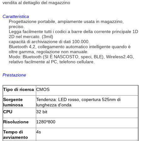
vendita al dettaglio del magazzino
Caratteristica
Progettazione portabile, ampiamente usata in magazzino,
preciso.
Legga facilmente tutti i codici a barre della corrente principale 1D
2D nel mercato. (3mil)
capacità di archiviazione di dati 100.000.
Bluetooth 4,2, collegamento automatico intelligente quando è
oltre gamma, regolazione non manuale.
Modo: Bluetooth (SI È NASCOSTO, speci, BLE), Wireless2.4G,
relativo facilmente al PC, telefono cellulare.
Prestazione
Tipo di ricerca
CMOS
Sorgente
Tendenza: LED rosso, copertura 525nm di
luminosa
lunghezza d'onda
CPU
32 bit
Risoluzione
1280*800
Tempo di
4s
avviamento