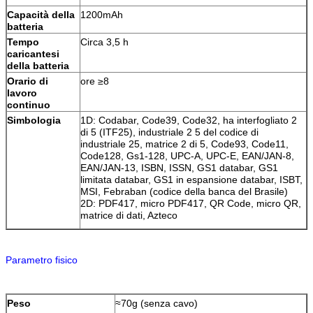
Capacità della
1200mAh
batteria
Tempo
Circa 3,5 h
caricantesi
della batteria
Orario di
ore ≥8
lavoro
continuo
Simbologia
1D: Codabar, Code39, Code32, ha interfogliato 2
di 5 (ITF25), industriale 2 5 del codice di
industriale 25, matrice 2 di 5, Code93, Code11,
Code128, Gs1-128, UPC-A, UPC-E, EAN/JAN-8,
EAN/JAN-13, ISBN, ISSN, GS1 databar, GS1
limitata databar, GS1 in espansione databar, ISBT,
MSI, Febraban (codice della banca del Brasile)
2D: PDF417, micro PDF417, QR Code, micro QR,
matrice di dati, Azteco
Parametro fisico
Peso
≈70g (senza cavo)