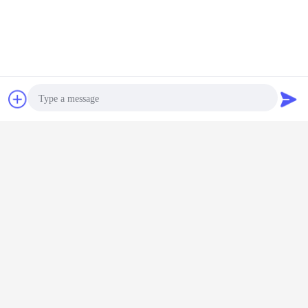
Chiacchierare
Richiedere un
preventivo
Photo
Video Call
Audio Call