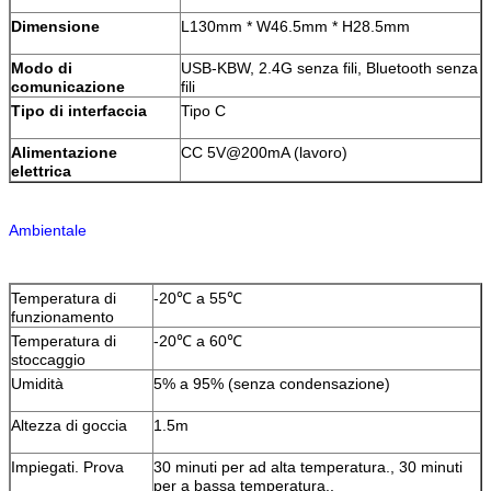
Dimensione
L130mm * W46.5mm * H28.5mm
Modo di
USB-KBW
,
2.4G senza fili
,
Bluetooth senza
comunicazione
fili
Tipo di interfaccia
Tipo C
Alimentazione
CC 5V@200mA (lavoro)
elettrica
Ambientale
Temperatura di
-20℃ a 55℃
funzionamento
Temperatura di
-20℃ a 60℃
stoccaggio
Umidità
5% a 95% (senza condensazione)
Altezza di goccia
1.5m
Impiegati. Prova
30 minuti per ad alta temperatura., 30 minuti
per a bassa temperatura.,