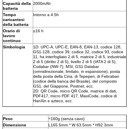
Capacità della
2000mAh
batteria
Tempo
Intorno a 4.5h
caricantesi
della batteria
Orario di
≥16 h
lavoro
continuo
Simbologia
1D: UPC-A, UPC-E, EAN-8, EAN-13, codice 128,
GS1-128, codice 39, codice 32, codice 93, codice
11, ha interfogliato 2 di 5, matrice 2 di 5, industriale
2 di 5 (diritto 2 di 5), livello 2 di 5 (IATA 2 di 5),
Codabar (NW-7), MSI, GS1 Databar
(omnidirezionale, limitato, in espansione), posta
della posta della Cina, di Tepepen, di Febraban
(codice della banca del Brasile), del composto
GS1, del Giappone, Postnet, ecc.
2D: QR Code, micro QR Code, matrice di dati,
PDF417, micro PDF 417, MaxiCode, codice di
HanXin e azteco, ecc.
Peso
≈160g (senza cavo)
Dimensione
L165.5mm * W 63.5mm * H92.3mm