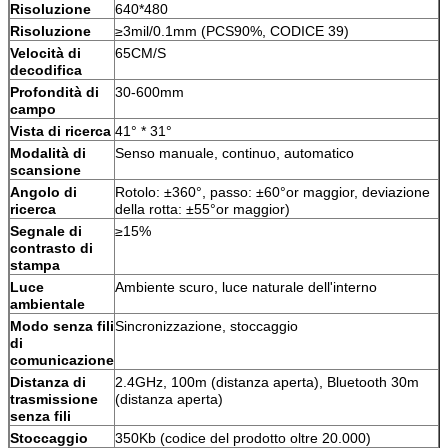
Risoluzione
640*480
Risoluzione
≥3mil/0.1mm (PCS90%, CODICE 39)
Velocità di
65CM/S
decodifica
Profondità di
30-600mm
campo
Vista di ricerca
41° * 31°
Modalità di
Senso manuale, continuo, automatico
scansione
Angolo di
Rotolo: ±360°, passo: ±60°or maggior, deviazione
ricerca
della rotta: ±55°or maggior)
Segnale di
≥15%
contrasto di
stampa
Luce
Ambiente scuro, luce naturale dell'interno
ambientale
Modo senza fili
Sincronizzazione, stoccaggio
di
comunicazione
Distanza di
2.4GHz, 100m (distanza aperta), Bluetooth 30m
trasmissione
(distanza aperta)
senza fili
Stoccaggio
350Kb (codice del prodotto oltre 20.000)