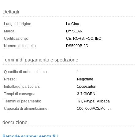
Dettagli
Luogo di origine:
La Cina
Marca:
DY SCAN
Certificazione:
CE, ROHS, FCC, IEC
Numero di modello:
DS5900B-2D
Termini di pagamento e spedizione
Quantità di ordine minimo:
1
Prezzo:
Negotiate
Imballaggi particolari:
1pcs/carton
Tempi di consegna:
3-7 GIORNI
Termini di pagamento:
T/T, Paypal, Alibaba
Capacità di alimentazione:
100, 000PCS/Month
descrizione
Barcode scanner senza fili