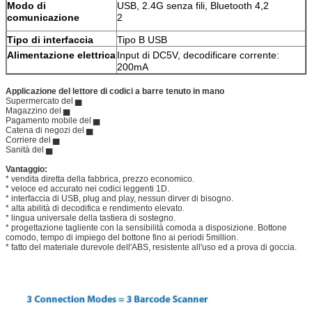
Modo di
USB, 2.4G senza fili, Bluetooth 4,2
comunicazione
2
Tipo di interfaccia
Tipo B USB
Alimentazione elettrica
Input di DC5V, decodificare corrente:
200mA
Applicazione del lettore di codici a barre tenuto in mano
Supermercato del ▅
Magazzino del ▅
Pagamento mobile del ▅
Catena di negozi del ▅
Corriere del ▅
Sanità del ▅
Vantaggio:
* vendita diretta della fabbrica, prezzo economico.
* veloce ed accurato nei codici leggenti 1D.
* interfaccia di USB, plug and play, nessun dirver di bisogno.
* alta abilità di decodifica e rendimento elevato.
* lingua universale della tastiera di sostegno.
* progettazione tagliente con la sensibilità comoda a disposizione. Bottone
comodo, tempo di impiego del bottone fino ai periodi 5million.
* fatto del materiale durevole dell'ABS, resistente all'uso ed a prova di goccia.