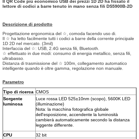
Il QR Code più economico USB dei prezzi 1D 2D ha fissato il
lettore di codici a barre tenuto in mano senza fili DS5900B-2D
Descrizione di prodotto
Progettazione ergonomica del ☆, comoda facendo uso di.
Il ☆ ha letto facilmente tutti i codici a barre della corrente principale
1D 2D nel mercato. (3mil)
Interfaccia del ☆: USB, 2.4G senza fili, Bluetooth.
☆ effettuato in due modi: consumo di energia metallico, senza fili,
ultrabasso.
Distanza di trasmissione del ☆ 100m, collegamento automatico
intelligente quando è oltre gamma, regolazione non manuale.
Parametro
Tipo di ricerca
CMOS
Sorgente
Luce rossa LED 525±10nm (scopo), 5600K LED
luminosa
(illuminazione)
Nota: la macchina fotografica globale
dell'esposizione, accendente la luminosità
cambierà automaticamente secondo la distanza
leggente differente.
CPU
32 bit