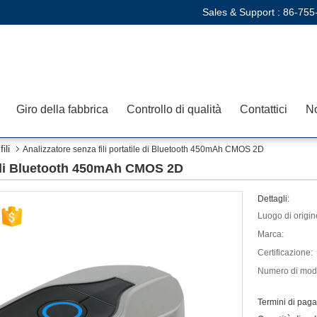
Sales & Support :
86-755
Giro della fabbrica
Controllo di qualità
Contattici
No
ili
Analizzatore senza fili portatile di Bluetooth 450mAh CMOS 2D
le di Bluetooth 450mAh CMOS 2D
Dettagli:
Luogo di origin
Marca:
Certificazione:
Numero di mode
Termini di pag