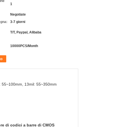
ine
1
Negotiate
egna:
3-7 giorni
T/T, Paypal, Alibaba
10000PCS/Month
to
l: 55~100mm, 13mil: 55~350mm
ore di codici a barre di CMOS