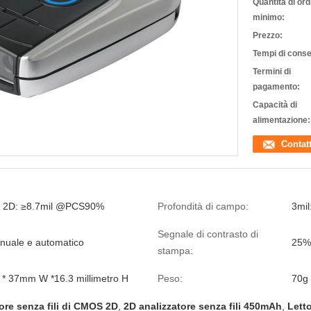
Quantità di ord
minimo:
Prezzo:
Tempi di cons
Termini di
pagamento:
Capacità di
alimentazione:
Contat
l, 2D: ≥8.7mil @PCS90%
Profondità di campo:
3mi
Segnale di contrasto di
nuale e automatico
25%
stampa:
* 37mm W *16.3 millimetro H
Peso:
70g
ore senza fili di CMOS 2D
,
2D analizzatore senza fili 450mAh
,
Lett