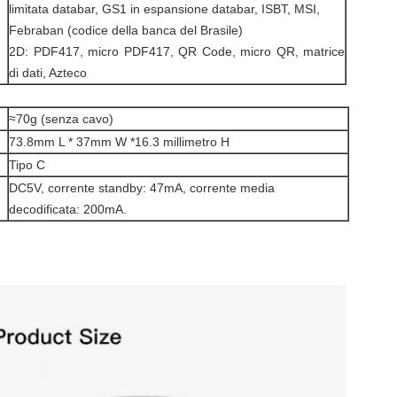
limitata databar, GS1 in espansione databar, ISBT, MSI,
Febraban (codice della banca del Brasile)
2D: PDF417, micro PDF417, QR Code, micro QR, matrice
di dati, Azteco
≈70g (senza cavo)
73.8mm L * 37mm W *16.3 millimetro H
Tipo C
DC5V, corrente standby: 47mA, corrente media
decodificata: 200mA.