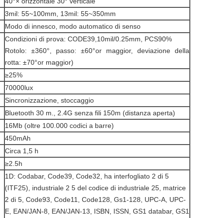
40°× orizzontale 30° verticale
3mil: 55~100mm, 13mil: 55~350mm
Modo di innesco, modo automatico di senso
Condizioni di prova: CODE39,10mil/0.25mm, PCS90%
Rotolo: ±360°, passo: ±60°or maggior, deviazione della
rotta: ±70°or maggior)
≥25%
70000lux
Sincronizzazione, stoccaggio
Bluetooth 30 m., 2.4G senza fili 150m (distanza aperta)
16Mb (oltre 100.000 codici a barre)
450mAh
Circa 1,5 h
≥2.5h
1D: Codabar, Code39, Code32, ha interfogliato 2 di 5
(ITF25), industriale 2 5 del codice di industriale 25, matrice
2 di 5, Code93, Code11, Code128, Gs1-128, UPC-A, UPC-
E, EAN/JAN-8, EAN/JAN-13, ISBN, ISSN, GS1 databar, GS1