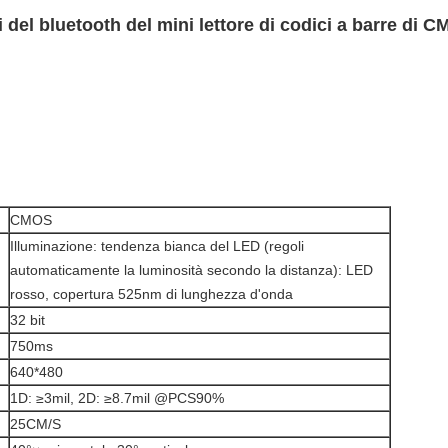
li del bluetooth del mini lettore di codici a barre di
CMOS
Illuminazione: tendenza bianca del LED (regoli
automaticamente la luminosità secondo la distanza): LED
rosso, copertura 525nm di lunghezza d'onda
32 bit
750ms
640*480
1D: ≥3mil, 2D: ≥8.7mil @PCS90%
25CM/S