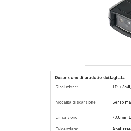
Descrizione di prodotto dettagliata
Risoluzione:
1D: ≥3mi
Modalità di scansione:
Senso ma
Dimensione:
73.8mm L 
Evidenziare:
Analizzat