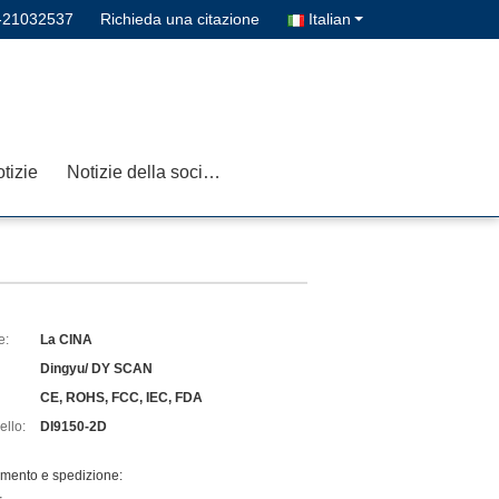
-21032537
Richieda una citazione
Italian
tizie
Notizie della società
e:
La CINA
Dingyu/ DY SCAN
CE, ROHS, FCC, IEC, FDA
llo:
DI9150-2D
amento e spedizione: