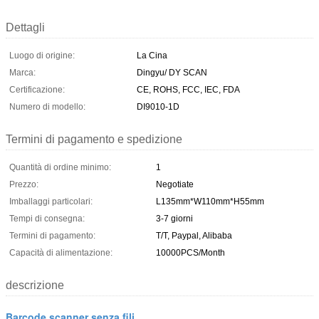
Dettagli
Luogo di origine:
La Cina
Marca:
Dingyu/ DY SCAN
Certificazione:
CE, ROHS, FCC, IEC, FDA
Numero di modello:
DI9010-1D
Termini di pagamento e spedizione
Quantità di ordine minimo:
1
Prezzo:
Negotiate
Imballaggi particolari:
L135mm*W110mm*H55mm
Tempi di consegna:
3-7 giorni
Termini di pagamento:
T/T, Paypal, Alibaba
Capacità di alimentazione:
10000PCS/Month
descrizione
Barcode scanner senza fili