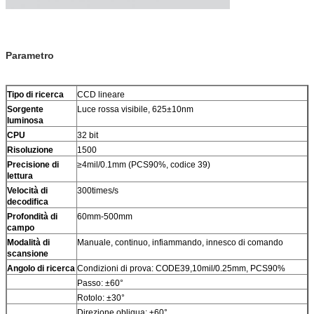
Parametro
Tipo di ricerca
CCD lineare
Sorgente
Luce rossa visibile, 625±10nm
luminosa
CPU
32 bit
Risoluzione
1500
Precisione di
≥4mil/0.1mm (PCS90%, codice 39)
lettura
Velocità di
300times/s
decodifica
Profondità di
60mm-500mm
campo
Modalità di
Manuale, continuo, infiammando, innesco di comando
scansione
Angolo di ricerca
Condizioni di prova: CODE39,10mil/0.25mm, PCS90%
Passo: ±60°
Rotolo: ±30°
Direzione obliqua: ±60°