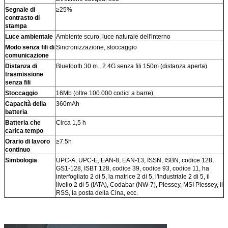
Segnale di
≥25%
contrasto di
stampa
Luce ambientale
Ambiente scuro, luce naturale dell'interno
Modo senza fili di
Sincronizzazione, stoccaggio
comunicazione
Distanza di
Bluetooth 30 m., 2.4G senza fili 150m (distanza aperta)
trasmissione
senza fili
Stoccaggio
16Mb (oltre 100.000 codici a barre)
Capacità della
360mAh
batteria
Batteria che
Circa 1,5 h
carica tempo
Orario di lavoro
≥7.5h
continuo
Simbologia
UPC-A, UPC-E, EAN-8, EAN-13, ISSN, ISBN, codice 128,
GS1-128, ISBT 128, codice 39, codice 93, codice 11, ha
interfogliato 2 di 5, la matrice 2 di 5, l'industriale 2 di 5, il
livello 2 di 5 (IATA), Codabar (NW-7), Plessey, MSI Plessey, il
RSS, la posta della Cina, ecc.