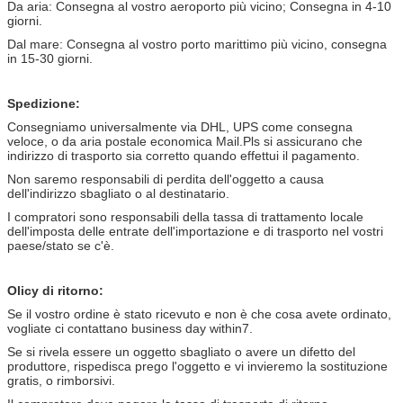
Da aria: Consegna al vostro aeroporto più vicino; Consegna in 4-10
giorni.
Dal mare: Consegna al vostro porto marittimo più vicino, consegna
in 15-30 giorni.
Spedizione:
Consegniamo universalmente via DHL, UPS come consegna
veloce, o da aria postale economica Mail.Pls si assicurano che
indirizzo di trasporto sia corretto quando effettui il pagamento.
Non saremo responsabili di perdita dell'oggetto a causa
dell'indirizzo sbagliato o al destinatario.
I compratori sono responsabili della tassa di trattamento locale
dell'imposta delle entrate dell'importazione e di trasporto nel vostri
paese/stato se c'è.
Olicy di ritorno:
Se il vostro ordine è stato ricevuto e non è che cosa avete ordinato,
vogliate ci contattano business day within7.
Se si rivela essere un oggetto sbagliato o avere un difetto del
produttore, rispedisca prego l'oggetto e vi invieremo la sostituzione
gratis, o rimborsivi.