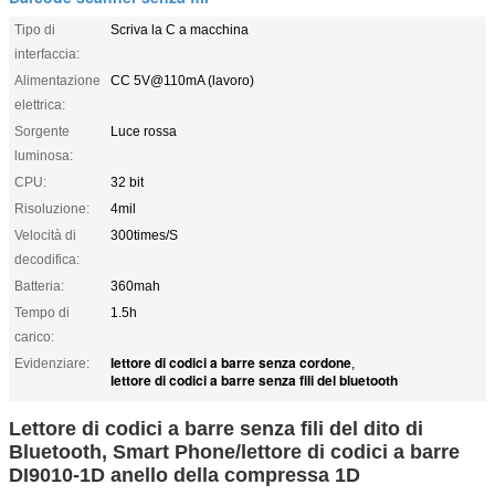
Tipo di
Scriva la C a macchina
interfaccia:
Alimentazione
CC 5V@110mA (lavoro)
elettrica:
Sorgente
Luce rossa
luminosa:
CPU:
32 bit
Risoluzione:
4mil
Velocità di
300times/S
decodifica:
Batteria:
360mah
Tempo di
1.5h
carico:
lettore di codici a barre senza cordone
Evidenziare:
,
lettore di codici a barre senza fili del bluetooth
Lettore di codici a barre senza fili del dito di
Bluetooth, Smart Phone/lettore di codici a barre
DI9010-1D anello della compressa 1D