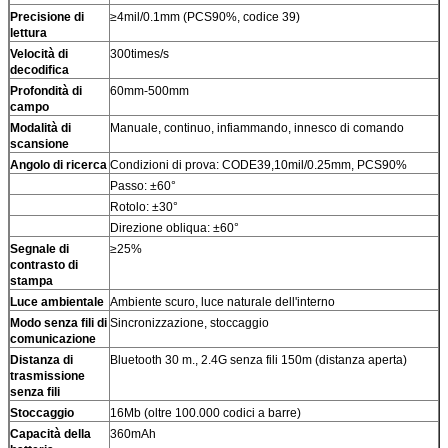
Precisione di
≥4mil/0.1mm (PCS90%, codice 39)
lettura
Velocità di
300times/s
decodifica
Profondità di
60mm-500mm
campo
Modalità di
Manuale, continuo, infiammando, innesco di comando
scansione
Angolo di ricerca
Condizioni di prova: CODE39,10mil/0.25mm, PCS90%
Passo: ±60°
Rotolo: ±30°
Direzione obliqua: ±60°
Segnale di
≥25%
contrasto di
stampa
Luce ambientale
Ambiente scuro, luce naturale dell'interno
Modo senza fili di
Sincronizzazione, stoccaggio
comunicazione
Distanza di
Bluetooth 30 m., 2.4G senza fili 150m (distanza aperta)
trasmissione
senza fili
Stoccaggio
16Mb (oltre 100.000 codici a barre)
Capacità della
360mAh