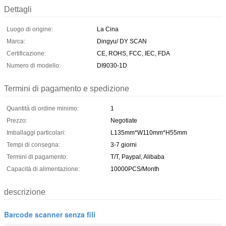
Dettagli
Luogo di origine:
La Cina
Marca:
Dingyu/ DY SCAN
Certificazione:
CE, ROHS, FCC, IEC, FDA
Numero di modello:
DI9030-1D
Termini di pagamento e spedizione
Quantità di ordine minimo:
1
Prezzo:
Negotiate
Imballaggi particolari:
L135mm*W110mm*H55mm
Tempi di consegna:
3-7 giorni
Termini di pagamento:
T/T, Paypal, Alibaba
Capacità di alimentazione:
10000PCS/Month
descrizione
Barcode scanner senza fili