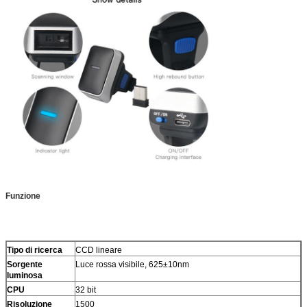
Funzione
Tipo di ricerca
CCD lineare
Sorgente
Luce rossa visibile, 625±10nm
luminosa
CPU
32 bit
Risoluzione
1500