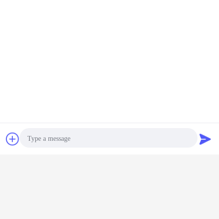
Chiacchierare
Richiedere un
preventivo
Spedizione
Photo
Da preciso: DHL Federal Express UPS/SME/TNT (di porta in porta).
Consegna in 3-7 giorni.
Video Call