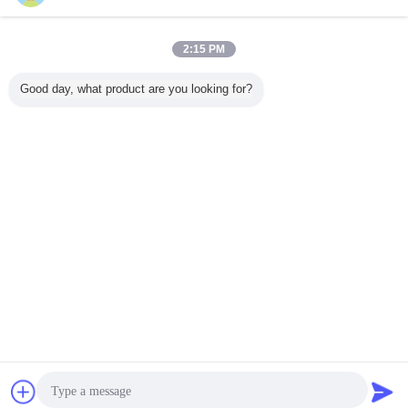
2:15 PM
I nostri servizi
1La vostra richiesta relativa ai nostri prodotti o al prezzo sarà risolta entro 24
Good day, what product are you looking for?
ore.
2Personale esperto per rispondere a tutte le vostre domande in inglese.
3Protezione dell'area di vendita, delle idee di design e di tutte le informazioni
private.
4Gli ingegneri possono aiutarvi a risolvere qualsiasi problema tecnico.
5. 1 anno di garanzia.
pistola del lettore di codici a barre
Etichette:
,
lettore di codici a barre di cmos
,
analizzatore tenuto in mano del usb
Ottieni il miglior prezzo per
DS6800 Scanner di codici a barre
1D 2D portatile per tablet Android
Wired 2.4G BT Industrial QR
Code Reader
Chiacchierare
Richiedere un
Continua