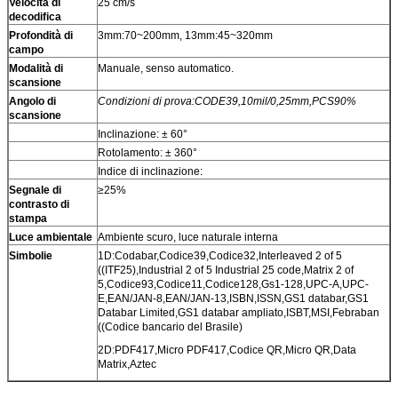
Velocità di
25 cm/s
decodifica
Profondità di
3mm:70~200mm, 13mm:45~320mm
campo
Modalità di
Manuale, senso automatico.
scansione
Angolo di
Condizioni di prova:CODE39,10mil/0,25mm,PCS90%
scansione
Inclinazione: ± 60°
Rotolamento: ± 360°
Indice di inclinazione:
Segnale di
≥25%
contrasto di
stampa
Luce ambientale
Ambiente scuro, luce naturale interna
Simbolie
1D:Codabar,Codice39,Codice32,Interleaved 2 of 5
((ITF25),Industrial 2 of 5 Industrial 25 code,Matrix 2 of
5,Codice93,Codice11,Codice128,Gs1-128,UPC-A,UPC-
E,EAN/JAN-8,EAN/JAN-13,ISBN,ISSN,GS1 databar,GS1
Databar Limited,GS1 databar ampliato,ISBT,MSI,Febraban
((Codice bancario del Brasile)
2D:PDF417,Micro PDF417,Codice QR,Micro QR,Data
Matrix,Aztec