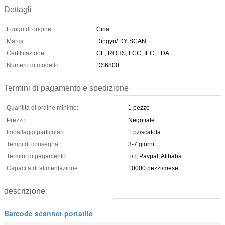
Dettagli
Luogo di origine:
Cina
Marca:
Dingyu/ DY SCAN
Certificazione:
CE, ROHS, FCC, IEC, FDA
Numero di modello:
DS6800
Termini di pagamento e spedizione
Quantità di ordine minimo:
1 pezzo
Prezzo:
Negotiate
Imballaggi particolari:
1 pz/scatola
Tempi di consegna:
3-7 giorni
Termini di pagamento:
T/T, Paypal, Alibaba
Capacità di alimentazione:
10000 pezzi/mese
descrizione
Barcode scanner portatile