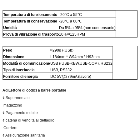
Temperatura di funzionamento
-20°C a 55°C
Temperatura di conservazione
-20°C a 60°C
Umidità
Da 5% a 95% (non condensante)
Prova di vibrazione di trasporto
10H@125RPM
Peso
≈290g ((USb)
Dimensione
L184mm * W94mm * H93mm
Modalità di comunicazione
USB ((USB-KBW,USB-COM), RS232
Tipo di interfaccia
USB, RS232
Fornitore di energia
DC 5V@279mA (lavoro)
A
di
Lettore di codici a barre portatile
¢ Supermercato
️ magazzino
¢ Pagamento mobile
¢ catena di vendita al dettaglio
️ Corriere
¢ Assicurazione sanitaria