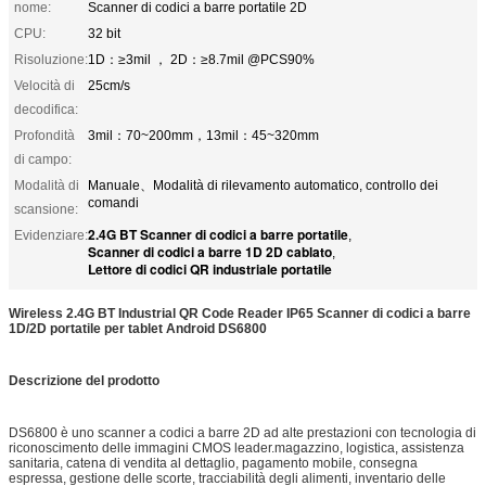
nome:
Scanner di codici a barre portatile 2D
CPU:
32 bit
Risoluzione:
1D：≥3mil ， 2D：≥8.7mil @PCS90%
Velocità di
25cm/s
decodifica:
Profondità
3mil：70~200mm，13mil：45~320mm
di campo:
Modalità di
Manuale、Modalità di rilevamento automatico, controllo dei
comandi
scansione:
2.4G BT Scanner di codici a barre portatile
Evidenziare:
,
Scanner di codici a barre 1D 2D cablato
,
Lettore di codici QR industriale portatile
Wireless 2.4G BT Industrial QR Code Reader IP65 Scanner di codici a barre
1D/2D portatile per tablet Android DS6800
Descrizione del prodotto
DS6800 è uno scanner a codici a barre 2D ad alte prestazioni con tecnologia di
riconoscimento delle immagini CMOS leader.magazzino, logistica, assistenza
sanitaria, catena di vendita al dettaglio, pagamento mobile, consegna
espressa, gestione delle scorte, tracciabilità degli alimenti, inventario delle