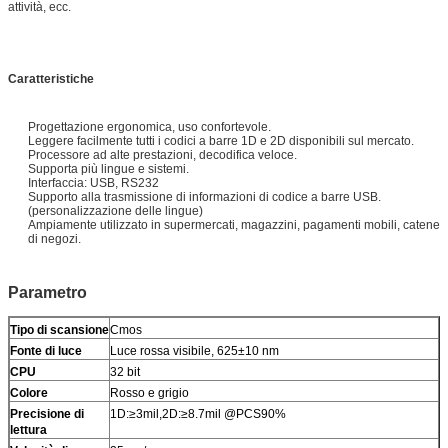
attività, ecc.
Caratteristiche
Progettazione ergonomica, uso confortevole.
Leggere facilmente tutti i codici a barre 1D e 2D disponibili sul mercato.
Processore ad alte prestazioni, decodifica veloce.
Supporta più lingue e sistemi.
Interfaccia: USB, RS232
Supporto alla trasmissione di informazioni di codice a barre USB.
(personalizzazione delle lingue)
Ampiamente utilizzato in supermercati, magazzini, pagamenti mobili, catene
di negozi.
Parametro
Tipo di scansione
Cmos
Fonte di luce
Luce rossa visibile, 625±10 nm
CPU
32 bit
Colore
Rosso e grigio
Precisione di
1D:≥3mil,2D:≥8.7mil @PCS90%
lettura