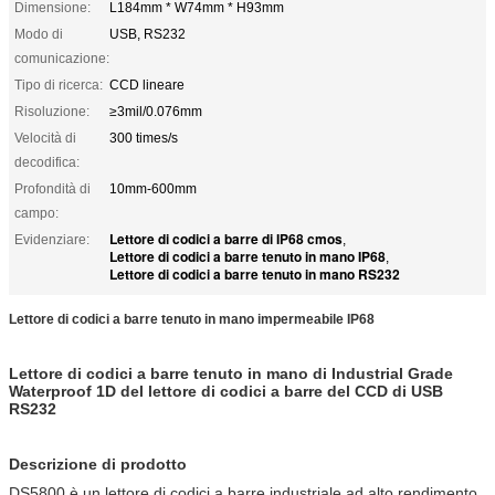
Dimensione:
L184mm * W74mm * H93mm
Modo di
USB, RS232
comunicazione:
Tipo di ricerca:
CCD lineare
Risoluzione:
≥3mil/0.076mm
Velocità di
300 times/s
decodifica:
Profondità di
10mm-600mm
campo:
Lettore di codici a barre di IP68 cmos
Evidenziare:
,
Lettore di codici a barre tenuto in mano IP68
,
Lettore di codici a barre tenuto in mano RS232
Lettore di codici a barre tenuto in mano impermeabile IP68
Lettore di codici a barre tenuto in mano di Industrial Grade
Waterproof 1D del lettore di codici a barre del CCD di USB
RS232
Descrizione di prodotto
DS5800 è un lettore di codici a barre industriale ad alto rendimento