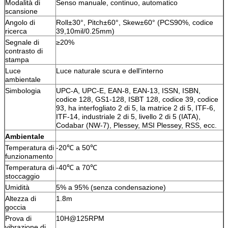
Modalità di
Senso manuale, continuo, automatico
scansione
Angolo di
Roll±30°, Pitch±60°, Skew±60° (PCS90%, codice
ricerca
39,10mil/0.25mm)
Segnale di
≥20%
contrasto di
stampa
Luce
Luce naturale scura e dell'interno
ambientale
Simbologia
UPC-A, UPC-E, EAN-8, EAN-13, ISSN, ISBN,
codice 128, GS1-128, ISBT 128, codice 39, codice
93, ha interfogliato 2 di 5, la matrice 2 di 5, ITF-6,
ITF-14, industriale 2 di 5, livello 2 di 5 (IATA),
Codabar (NW-7), Plessey, MSI Plessey, RSS, ecc.
Ambientale
Temperatura di
-20℃ a 50℃
funzionamento
Temperatura di
-40℃ a 70℃
stoccaggio
Umidità
5% a 95% (senza condensazione)
Altezza di
1.8m
goccia
Prova di
10H@125RPM
vibrazione di