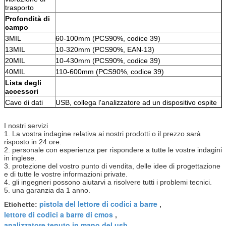
trasporto
Profondità di
campo
3MIL
60-100mm (PCS90%, codice 39)
13MIL
10-320mm (PCS90%, EAN-13)
20MIL
10-430mm (PCS90%, codice 39)
40MIL
110-600mm (PCS90%, codice 39)
Lista degli
accessori
Cavo di dati
USB, collega l'analizzatore ad un dispositivo ospite
I nostri servizi
1. La vostra indagine relativa ai nostri prodotti o il prezzo sarà
risposto in 24 ore.
2. personale con esperienza per rispondere a tutte le vostre indagini
in inglese.
3. protezione del vostro punto di vendita, delle idee di progettazione
e di tutte le vostre informazioni private.
4. gli ingegneri possono aiutarvi a risolvere tutti i problemi tecnici.
5. una garanzia da 1 anno.
pistola del lettore di codici a barre
Etichette:
,
lettore di codici a barre di cmos
,
analizzatore tenuto in mano del usb