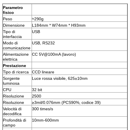
Parametro
fisico
Peso
≈290g
Dimensione
L184mm * W74mm * H93mm
Tipo di
USB
interfaccia
Modo di
USB, RS232
comunicazione
Alimentazione
CC 5V@100mA (lavoro)
elettrica
Prestazione
Tipo di ricerca
CCD lineare
Sorgente
Luce rossa visibile, 625±10nm
luminosa
CPU
32 bit
Risoluzione
2500
Risoluzione
≥3mil/0.076mm (PCS90%, codice 39)
Velocità di
300 times/s
decodifica
Profondità di
10mm-600mm
campo