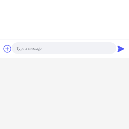
Chiacchierare
Richiedere un
preventivo
Photo
Video Call
Audio Call