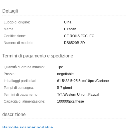
Dettagli
Luogo di origine:
Cina
Marca:
DYscan
Certificazione:
CE ROHS FCC IEC
Numero di modello:
DS6520B-2D
Termini di pagamento e spedizione
Quantità di ordine minimo:
1pc
Prezzo:
negotiable
Imballaggi particolari:
61.5*38.5*25.5cm/10pcs/Cartone
Tempi di consegna:
5-7 giorni
Termini di pagamento:
T/T, Western Union, Paypal
Capacità di alimentazione:
100000pcs/mese
descrizione
Barcode scanner portatile