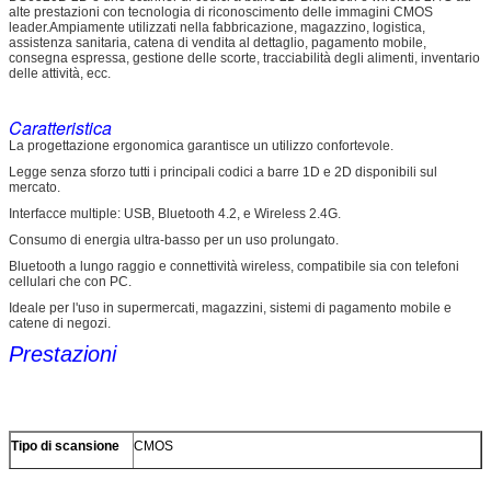
alte prestazioni con tecnologia di riconoscimento delle immagini CMOS
leader.Ampiamente utilizzati nella fabbricazione, magazzino, logistica,
assistenza sanitaria, catena di vendita al dettaglio, pagamento mobile,
consegna espressa, gestione delle scorte, tracciabilità degli alimenti, inventario
delle attività, ecc.
Caratteristica
La progettazione ergonomica garantisce un utilizzo confortevole.
Legge senza sforzo tutti i principali codici a barre 1D e 2D disponibili sul
mercato.
Interfacce multiple: USB, Bluetooth 4.2, e Wireless 2.4G.
Consumo di energia ultra-basso per un uso prolungato.
Bluetooth a lungo raggio e connettività wireless, compatibile sia con telefoni
cellulari che con PC.
Ideale per l'uso in supermercati, magazzini, sistemi di pagamento mobile e
catene di negozi.
Prestazioni
Tipo di scansione
CMOS
Fonte di luce
LED a luce rossa 525±10 nm (obiettivo), LED 5600K