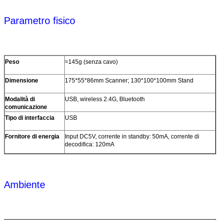
(illuminazione)
Parametro fisico
CPU
32 bit
Risoluzione
640*480
Orario di inizio
4s
Peso
≈145g (senza cavo)
Risoluzione
≥3 mil/0,076 mm ((PCS90%, CODE 39)
Dimensione
175*55*86mm Scanner; 130*100*100mm Stand
Velocità di
35 cm/s
Modalità di
USB, wireless 2.4G, Bluetooth
decodifica
comunicazione
Profondità di
3 mil:50~130mm, 13 mil:50~270mm
Tipo di interfaccia
USB
campo
Fornitore di energia
Input DC5V, corrente in standby: 50mA, corrente di
Modalità di
Manuale, senso automatico.
decodifica: 120mA
scansione
Angolo di
Rotolamento: ± 360°, passo: ± 60° o superiore, Yaw: ± 70°
scansione
o superiore)
Segnale di
≥ 20%
Ambiente
contrasto di
stampa
Luce ambientale
Ambiente scuro, luce naturale interna