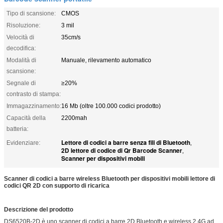
Tipo di scansione:
CMOS
Risoluzione:
3 mil
Velocità di
35cm/s
decodifica:
Modalità di
Manuale, rilevamento automatico
scansione:
Segnale di
≥20%
contrasto di stampa:
Immagazzinamento:
16 Mb (oltre 100.000 codici prodotto)
Capacità della
2200mah
batteria:
Lettore di codici a barre senza fili di Bluetooth
Evidenziare:
,
2D lettore di codice di Qr Barcode Scanner
,
Scanner per dispositivi mobili
Scanner di codici a barre wireless Bluetooth per dispositivi mobili lettore di
codici QR 2D con supporto di ricarica
Descrizione del prodotto
DS6520B-2D è uno scanner di codici a barre 2D Bluetooth e wireless 2.4G ad