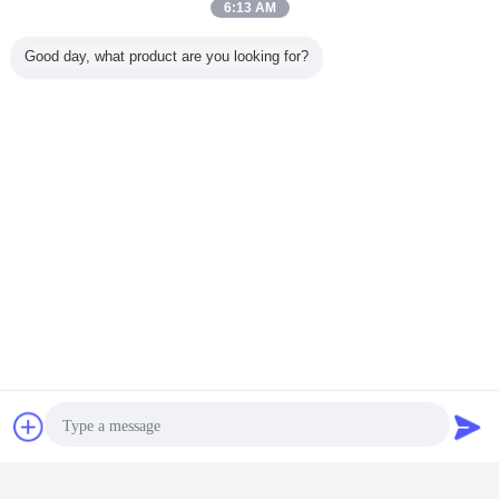
6:13 AM
Good day, what product are you looking for?
FQA:
D1: Come si fa a garantire lo scanner di codici a barre di alta
qualità?
DYscan: siamo produttori e sviluppatori professionali di scanner per
codici a barre, con una ricca esperienza sul campo da 18 anni.
Un team di controllo qualitativo professionale e una macchina di
prova (prova di età del motore, macchina di piegatura del filo, prova
di durata dell'interruttore, prova di resistenza agli urti).
Tutti i nostri scanner di codici a barre sono certificati CE, FCC,
Chiacchierare
Richiedere un
ROSH, ecc.
Q2: Come si fa il controllo di qualità?
preventivo
DYscan: abbiamo testato la curvatura del filo 1 milione di volte, i