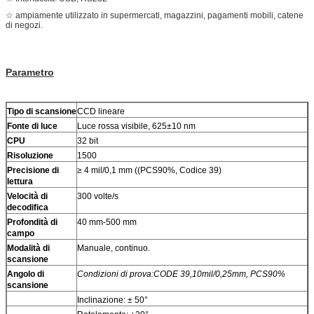
☆ ampiamente utilizzato in supermercati, magazzini, pagamenti mobili, catene
di negozi.
Parametro
Tipo di scansione
CCD lineare
Fonte di luce
Luce rossa visibile, 625±10 nm
CPU
32 bit
Risoluzione
1500
Precisione di
≥ 4 mil/0,1 mm ((PCS90%, Codice 39)
lettura
Velocità di
300 volte/s
decodifica
Profondità di
40 mm-500 mm
campo
Modalità di
Manuale, continuo.
scansione
Angolo di
Condizioni di prova
:CODE 39,10mil/0,25mm, PCS90%
scansione
Inclinazione: ± 50°