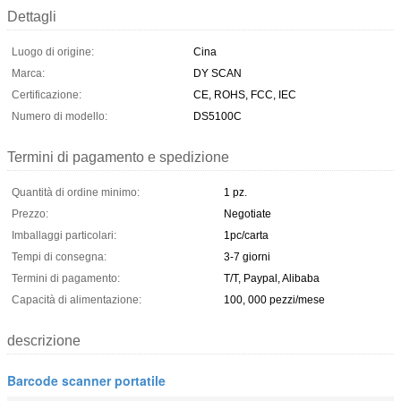
Dettagli
Luogo di origine:
Cina
Marca:
DY SCAN
Certificazione:
CE, ROHS, FCC, IEC
Numero di modello:
DS5100C
Termini di pagamento e spedizione
Quantità di ordine minimo:
1 pz.
Prezzo:
Negotiate
Imballaggi particolari:
1pc/carta
Tempi di consegna:
3-7 giorni
Termini di pagamento:
T/T, Paypal, Alibaba
Capacità di alimentazione:
100, 000 pezzi/mese
descrizione
Barcode scanner portatile