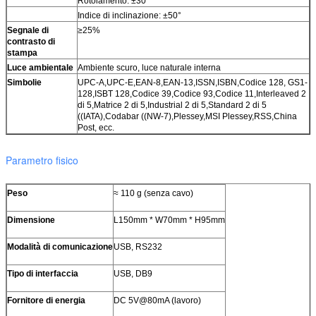
Rotolamento: ±30°
Indice di inclinazione: ±50°
Segnale di
≥25%
contrasto di
stampa
Luce ambientale
Ambiente scuro, luce naturale interna
Simbolie
UPC-A,UPC-E,EAN-8,EAN-13,ISSN,ISBN,Codice 128, GS1-
128,ISBT 128,Codice 39,Codice 93,Codice 11,Interleaved 2
di 5,Matrice 2 di 5,Industrial 2 di 5,Standard 2 di 5
((IATA),Codabar ((NW-7),Plessey,MSI Plessey,RSS,China
Post, ecc.
Parametro fisico
Peso
≈ 110 g (senza cavo)
Dimensione
L150mm * W70mm * H95mm
Modalità di comunicazione
USB, RS232
Tipo di interfaccia
USB, DB9
Fornitore di energia
DC 5V@80mA (lavoro)