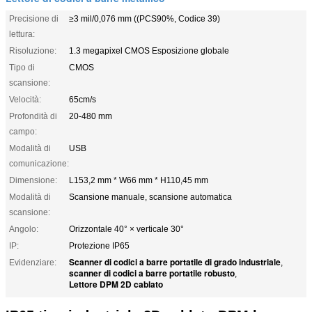
Precisione di
≥3 mil/0,076 mm ((PCS90%, Codice 39)
lettura:
Risoluzione:
1.3 megapixel CMOS Esposizione globale
Tipo di
CMOS
scansione:
Velocità:
65cm/s
Profondità di
20-480 mm
campo:
Modalità di
USB
comunicazione:
Dimensione:
L153,2 mm * W66 mm * H110,45 mm
Modalità di
Scansione manuale, scansione automatica
scansione:
Angolo:
Orizzontale 40° × verticale 30°
IP:
Protezione IP65
Scanner di codici a barre portatile di grado industriale
Evidenziare:
,
scanner di codici a barre portatile robusto
,
Lettore DPM 2D cablato