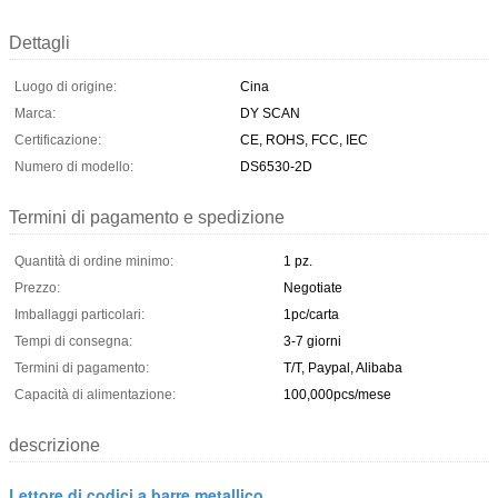
Dettagli
Luogo di origine:
Cina
Marca:
DY SCAN
Certificazione:
CE, ROHS, FCC, IEC
Numero di modello:
DS6530-2D
Termini di pagamento e spedizione
Quantità di ordine minimo:
1 pz.
Prezzo:
Negotiate
Imballaggi particolari:
1pc/carta
Tempi di consegna:
3-7 giorni
Termini di pagamento:
T/T, Paypal, Alibaba
Capacità di alimentazione:
100,000pcs/mese
descrizione
Lettore di codici a barre metallico