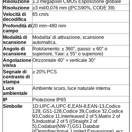
Risoluzione
1.3 megapixel CMOS Esposizione globale
Risoluzione
≥3 mil/0,076 mm ((PCS90%, CODE 39)
Velocità di
65 cm/s
decodifica
Profondità di
20 mm~480 mm
campo
Modalità di
Modalita' di attivazione, scansione
scansione
automatica.
Angolo di
Rotolamento: ± 360°, passo: ± 60° o
scansione
superiore, Yaw: ± 55° o superiore)
Angolazione
Orizzontale 40° × verticale 30°
visiva
Segnale di
≥ 20% PCS
contrasto di
stampa
Luce
Ambiente scuro, luce naturale interna
ambientale
IP
Protezione IP65
Simbolie
1D:UPC-A,UPC-E,EAN-8,EAN-13,Codice
128, GS1-128,Codice 39,Codice 32,Codice
93,Codice 11,Interleaved 2 of 5,Matrix 2 of
5,Industrial 2 of 5 ((Straight 2 of
5),Codabar(NW-7),GS1 Databar
((Omnidirectional, Limited,Espansione), ecc.