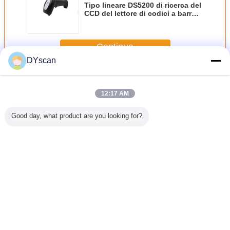
Tipo lineare DS5200 di ricerca del
CCD del lettore di codici a barre
tenuto in mano blu di Ray del
peso 160g
Continua
DYscan
Lettore di codici a barre metallico
Più
12:17 AM
Good day, what product are you looking for?
l tipo
IP68
Lettore di codici a
tipo lineare
DS6100 2
ale laser
impermeabilizzano
barre tenuto in
DS5200 di ricerca
Barcode 
ico del
l'unità di
mano metallico
del CCD del
con risolu
i codici a
elaborazione
del Usb del
lettore di codici a
Mil DC 
enuto in
industriale di
supermercato
barre tenuto in
portat
regolare
rendimento
DS6202 del
mano blu di Ray
Cambi la lingua
PM ha
elevato del grado
lettore di codici a
del peso 160g
la matrice
del lettore di
barre di
Italian
dati
codici a barre del
rendimento
CCD 1D
elevato