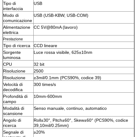
Tipo di
USB
interfaccia
Modo di
USB (USB-KBW, USB-COM)
comunicazione
Alimentazione
CC 5V@80mA (lavoro)
elettrica
Prestazione
Tipo di ricerca
CCD lineare
Sorgente
Luce rossa visibile, 625±10nm
luminosa
CPU
32 bit
Risoluzione
2500
Risoluzione
≥3mil/0.1mm (PCS90%, codice 39)
Velocità di
300 times/s
decodifica
Profondità di
10mm-600mm
campo
Modalità di
Senso manuale, continuo, automatico
scansione
Angolo di
Roll±30°, Pitch±60°, Skew±60° (PCS90%, codice
ricerca
39,10mil/0.25mm)
Segnale di
≥20%