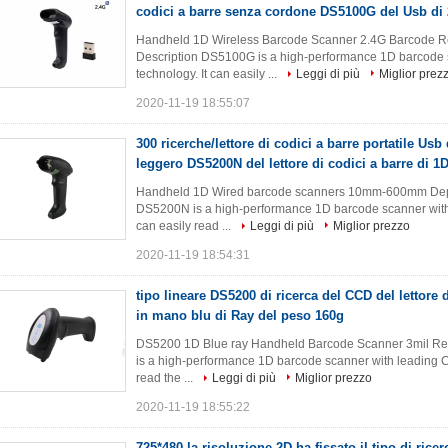
codici a barre senza cordone DS5100G del Usb di 
Handheld 1D Wireless Barcode Scanner 2.4G Barcode R
Description DS5100G is a high-performance 1D barcode 
technology. It can easily ...
Leggi di più
Miglior prez
2020-11-19 18:55:07
300 ricerche/lettore di codici a barre portatile Usb
leggero DS5200N del lettore di codici a barre di 1D
Handheld 1D Wired barcode scanners 10mm-600mm Depth
DS5200N is a high-performance 1D barcode scanner with 
can easily read ...
Leggi di più
Miglior prezzo
2020-11-19 18:54:31
tipo lineare DS5200 di ricerca del CCD del lettore d
in mano blu di Ray del peso 160g
DS5200 1D Blue ray Handheld Barcode Scanner 3mil Res
is a high-performance 1D barcode scanner with leading C
read the ...
Leggi di più
Miglior prezzo
2020-11-19 18:55:22
725*480 la risoluzione 2D ha fissato il tipo di ri