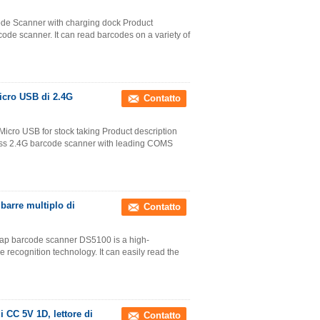
ode Scanner with charging dock Product
de scanner. It can read barcodes on a variety of
micro USB di 2.4G
Contatto
icro USB for stock taking Product description
ess 2.4G barcode scanner with leading COMS
 barre multiplo di
Contatto
eap barcode scanner DS5100 is a high-
ecognition technology. It can easily read the
i CC 5V 1D, lettore di
Contatto