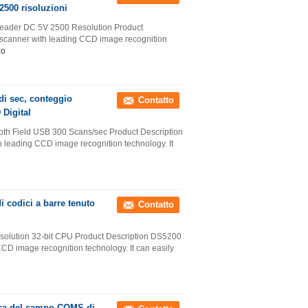
2500 risoluzioni
eader DC 5V 2500 Resolution Product
scanner with leading CCD image recognition
zo
 di sec, conteggio
Contatto
 Digital
 Field USB 300 Scans/sec Product Description
leading CCD image recognition technology. It
i codici a barre tenuto
Contatto
olution 32-bit CPU Product Description DS5200
CD image recognition technology. It can easily
cerca del campo COMS di