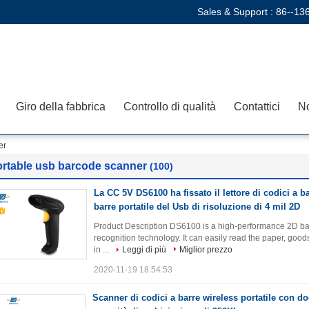
Sales & Support :
86--13
Giro della fabbrica
Controllo di qualità
Contattici
No
er
ortable usb barcode scanner
(100)
La CC 5V DS6100 ha fissato il lettore di codici a ba
barre portatile del Usb di risoluzione di 4 mil 2D
Product Description DS6100 is a high-performance 2D 
recognition technology. It can easily read the paper, go
in ...
Leggi di più
Miglior prezzo
2020-11-19 18:54:53
Scanner di codici a barre wireless portatile con doc