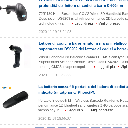
profondità del lettore di codici a barre 0-600mm
725*480 High Resolution COMS Wired 2D Handheld Bar
Description DS6203 is a high-performance 2D barcode s
technology. It can ...
Leggi di più
Miglior prezzo
2020-11-19 18:54:53
Lettore di codici a barre tenuto in mano metallico
supermercato DS6202 del lettore di codici a barre
Wired Handheld 2d Barcode Scanner COMS Scan type H
Supermarket Scanner Product Description DS6202 is a h
leading CMOS image recognitio...
Leggi di più
Migl
2020-11-19 18:55:22
La batteria senza fili portatile del lettore di codic
indicato Smartphone/IPhone/PC
Portable Bluetooth Mini Wireless Barcode Reader to Rea
performance 1D bluetooth and wireless 2.4G barcode sca
technology. It ...
Leggi di più
Miglior prezzo
2020-11-19 18:55:07