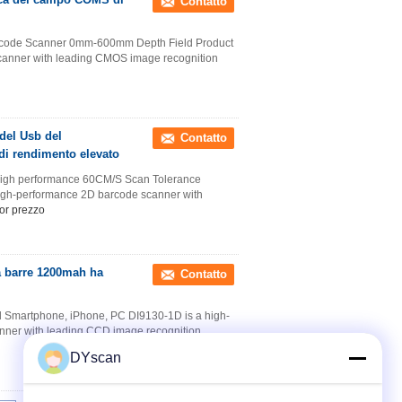
Contatto
code Scanner 0mm-600mm Depth Field Product
canner with leading CMOS image recognition
 del Usb del
Contatto
 di rendimento elevato
igh performance 60CM/S Scan Tolerance
igh-performance 2D barcode scanner with
ior prezzo
i a barre 1200mah ha
Contatto
d Smartphone, iPhone, PC DI9130-1D is a high-
nner with leading CCD image recognition
DYscan