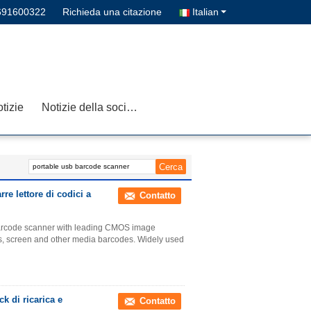
691600322
Richieda una citazione
Italian
tizie
Notizie della società
rre lettore di codici a
Contatto
barcode scanner with leading CMOS image
ods, screen and other media barcodes. Widely used
k di ricarica e
Contatto