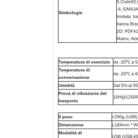
5,Code93
-8, EAN/JA
Simbologie
limitata, 
banca Bras
2D: PDF41
Matrix, Az
Temperatura di esercizio
da -20℃ a 
Temperatura di
da -20℃ a 
conservazione
Umidità
Dal 5% al ​​
Prova di vibrazione del
10H@125R
trasporto
Il peso
≈290g (USB)
Dimensione
L184mm * 
Modalità di
USB (USB-K