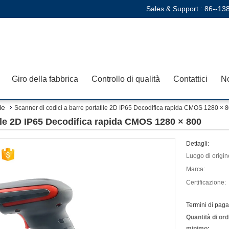
Sales & Support :
86--13
Giro della fabbrica
Controllo di qualità
Contattici
No
le
Scanner di codici a barre portatile 2D IP65 Decodifica rapida CMOS 1280 × 
tile 2D IP65 Decodifica rapida CMOS 1280 × 800
Dettagli:
Luogo di origin
Marca:
Certificazione:
Termini di pag
Quantità di ord
minimo: