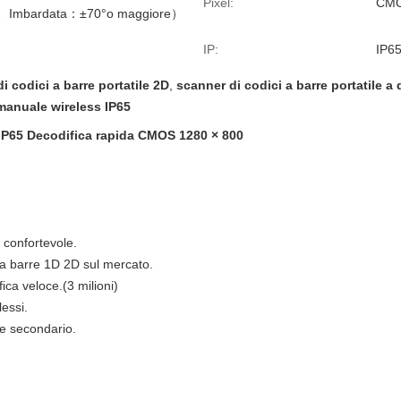
Pixel:
CMO
、Imbardata：±70°o maggiore）
IP:
IP6
i codici a barre portatile 2D
,
scanner di codici a barre portatile a
manuale wireless IP65
D IP65 Decodifica rapida CMOS 1280 × 800
 confortevole.
ci a barre 1D 2D sul mercato.
ica veloce.(3 milioni)
essi.
te secondario.