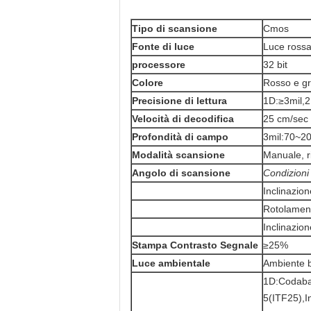
Tipo di scansione
Cmos
Fonte di luce
Luce rossa
processore
32 bit
Colore
Rosso e gr
Precisione di lettura
1D:≥3mil,
Velocità di decodifica
25 cm/sec
Profondità di campo
3mil:70~
Modalità scansione
Manuale, r
Angolo di scansione
Condizion
Inclinazio
Rotolamen
Inclinazio
Stampa Contrasto Segnale
≥25%
Luce ambientale
Ambiente b
1D:Codaba
5(ITF25),In