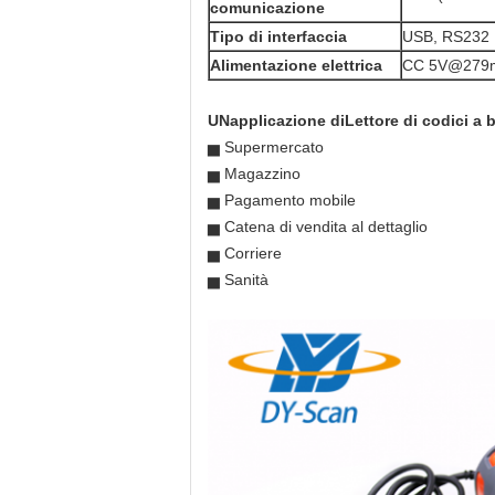
comunicazione
Tipo di interfaccia
USB, RS232
Alimentazione elettrica
CC 5V@279mA
UN
applicazione di
Lettore di codici a b
▅ Supermercato
▅ Magazzino
▅ Pagamento mobile
▅ Catena di vendita al dettaglio
▅ Corriere
▅ Sanità