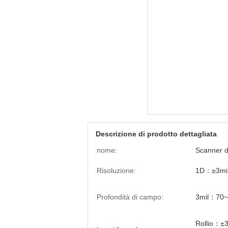
Descrizione di prodotto dettagliata
nome:
Scanner di
Risoluzione:
1D：≥3mi
Profondità di campo:
3mil：70
Rollio：±