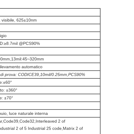
 visibile, 625±10nm
igio
2D:≥8.7mil @PCS90%
200mm,13mil:45~320mm
ilevamento automatico
i di prova: CODICE39,10mil/0.25mm,PCS90%
ne:±60°
to: ±360°
ne: ±70°
uio, luce naturale interna
r,Code39,Code32,Interleaved 2 of
dustrial 2 of 5 Industrial 25 code,Matrix 2 of