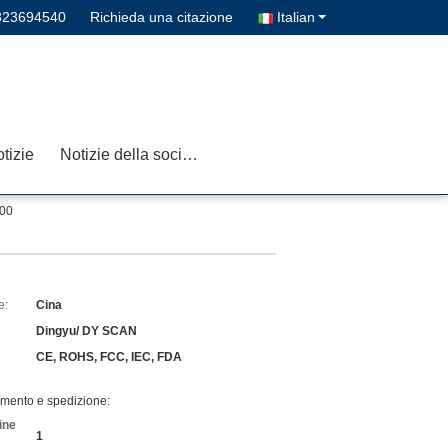
823694540
Richieda una citazione
Italian
tizie
Notizie della società
800
e:
Cina
Dingyu/ DY SCAN
CE, ROHS, FCC, IEC, FDA
amento e spedizione:
ine
1