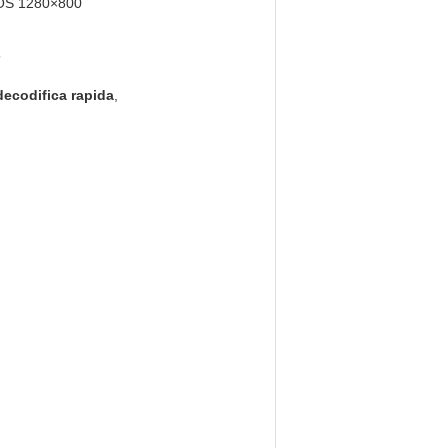
S 1280×800
5
 decodifica rapida
,