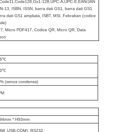
,Code11,Code128,Gs1-128,UPC-A,UPC-E,EAN/JAN
N-13, ISBN, ISSN, barra dati GS1, barra dati GS1
barra dati GS1 ampliata, ISBT, MSI, Febraban (codice
ile)
7, Micro PDF417, Codice QR, Micro QR, Data
teco
55℃
60℃
95% (senza condensa)
PM
W94mm * H93mm
BW, USB-COM), RS232