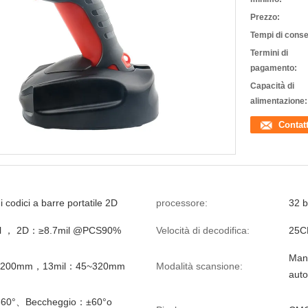
Prezzo:
Tempi di cons
Termini di
pagamento:
Capacità di
alimentazione:
Contat
 codici a barre portatile 2D
processore:
32 b
l ， 2D：≥8.7mil @PCS90%
Velocità di decodifica:
25C
Manu
~200mm，13mil：45~320mm
Modalità scansione:
auto
360°、Beccheggio：±60°o