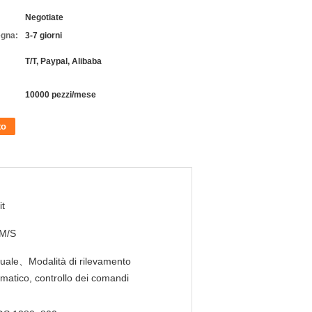
Negotiate
egna:
3-7 giorni
T/T, Paypal, Alibaba
10000 pezzi/mese
to
it
M/S
ale、Modalità di rilevamento
matico, controllo dei comandi