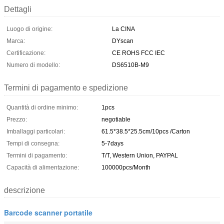
Dettagli
Luogo di origine:
La CINA
Marca:
DYscan
Certificazione:
CE ROHS FCC IEC
Numero di modello:
DS6510B-M9
Termini di pagamento e spedizione
Quantità di ordine minimo:
1pcs
Prezzo:
negotiable
Imballaggi particolari:
61.5*38.5*25.5cm/10pcs /Carton
Tempi di consegna:
5-7days
Termini di pagamento:
T/T, Western Union, PAYPAL
Capacità di alimentazione:
100000pcs/Month
descrizione
Barcode scanner portatile