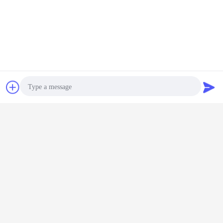
Chiacchierare
Richiedere un
preventivo
Photo
Video Call
Audio Call