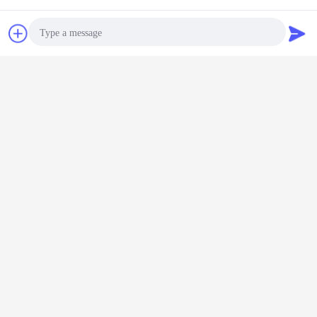
Chiacchierare
Richiedere un
preventivo
Photo
Video Call
Audio Call