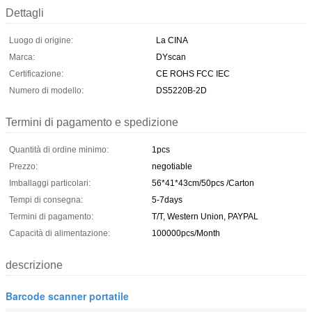
Dettagli
Luogo di origine:
La CINA
Marca:
DYscan
Certificazione:
CE ROHS FCC IEC
Numero di modello:
DS5220B-2D
Termini di pagamento e spedizione
Quantità di ordine minimo:
1pcs
Prezzo:
negotiable
Imballaggi particolari:
56*41*43cm/50pcs /Carton
Tempi di consegna:
5-7days
Termini di pagamento:
T/T, Western Union, PAYPAL
Capacità di alimentazione:
100000pcs/Month
descrizione
Barcode scanner portatile