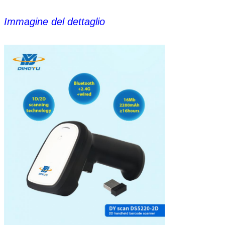
2D: PDF417, micro PDF417, QR Code, micro QR, matrice di
dati, Azteco
Immagine del dettaglio