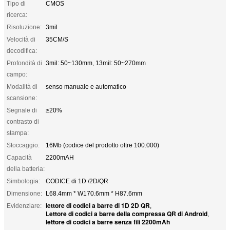
Tipo di
CMOS
ricerca:
Risoluzione:
3mil
Velocità di
35CM/S
decodifica:
Profondità di
3mil: 50~130mm, 13mil: 50~270mm
campo:
Modalità di
senso manuale e automatico
scansione:
Segnale di
≥20%
contrasto di
stampa:
Stoccaggio:
16Mb (codice del prodotto oltre 100.000)
Capacità
2200mAH
della batteria:
Simbologia:
CODICE di 1D /2D/QR
Dimensione:
L68.4mm * W170.6mm * H87.6mm
lettore di codici a barre di 1D 2D QR
Evidenziare:
,
Lettore di codici a barre della compressa QR di Android
,
lettore di codici a barre senza fili 2200mAh