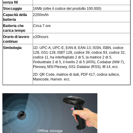
senza fili
Stoccaggio
16Mb (oltre il codice del prodotto 100.000)
Capacità della
2200mAh
batteria
Batteria che
Circa 7 ore
carica tempo
Orario di lavoro
≥20hours
continuo
Simbologia
1D: UPC-A, UPC-E, EAN-8, EAN-13, ISSN, ISBN, codice
128, GS1-128, ISBT 128, codice 39, codice 93, codice 32,
codice 11, ha interfogliato 2 di 5, la matrice 2 di 5,
l'industriale 2 di 5, il livello 2 di 5 (IATA), Codabar (NW-7),
Plessey, MSI Plessey, GS1-Databar (RSS), Itf-14, ecc.
2D: QR Code, matrice di dati, PDF 417, codice azteco,
Maxicode, Hanxin. ecc.