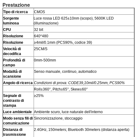
Prestazione
Tipo di ricerca
CMOS
Sorgente
Luce rossa LED 625±10nm (scopo), 5600K LED
luminosa
(illuminazione)
CPU
32 bit
Risoluzione
640*480
Risoluzione
≥4mil/0.1mm (PCS90%, codice 39)
Velocità di
25CM/S
decodifica
Profondità di
0mm-500mm
campo
Modalità di
Senso manuale, continuo, automatico
scansione
Angolo di ricerca
Condizioni di prova: CODE39,10mil/0.25mm, PCS90%
Roll±360°, Pitch±65°, Skew±60°
Segnale di
≥25%
contrasto di
stampa
Luce ambientale
Ambiente scuro, luce naturale dell'interno
Modo senza fili di
Sincronizzazione, stoccaggio
comunicazione
Distanza di
2.4GHz, 150meters; Bluetooth 30meters (distanza aperta)
trasmissione