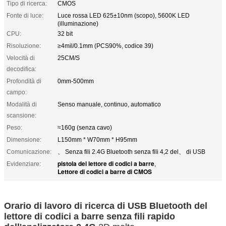
Tipo di ricerca:
CMOS
Fonte di luce:
Luce rossa LED 625±10nm (scopo), 5600K LED
(illuminazione)
CPU:
32 bit
Risoluzione:
≥4mil/0.1mm (PCS90%, codice 39)
Velocità di
25CM/S
decodifica:
Profondità di
0mm-500mm
campo:
Modalità di
Senso manuale, continuo, automatico
scansione:
Peso:
≈160g (senza cavo)
Dimensione:
L150mm * W70mm * H95mm
Comunicazione:
、 Senza fili 2.4G Bluetooth senza fili 4,2 del、 di USB
pistola del lettore di codici a barre
Evidenziare:
,
Lettore di codici a barre di CMOS
Orario di lavoro di ricerca di USB Bluetooth del
lettore di codici a barre senza fili rapido