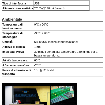
Tipo di interfaccia
USB
Alimentazione elettrica
CC 5V@130mA (lavoro)
Ambientale
Temperatura di
0℃ a 50℃
funzionamento
Temperatura di
-30℃ a 60℃
stoccaggio
Umidità
5% a 95% (senza condensazione)
Altezza di goccia
1.5m
Impiegati. Prova
30 minuti per ad alta temperatura., 30 minuti per a
bassa temperatura.,
Ad alta temperatura.
60℃
A bassa temperatura.
-20℃
Prova di vibrazione di
10H@125RPM
trasporto