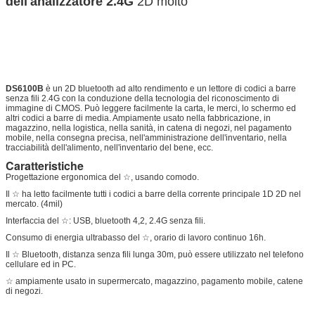
dell'analizzatore 2.4G
2D molto
DS6100B
è un 2D bluetooth ad alto rendimento e un lettore di codici a barre
senza fili 2.4G con la conduzione della tecnologia del riconoscimento di
immagine di CMOS. Può leggere facilmente la carta, le merci, lo schermo ed
altri codici a barre di media. Ampiamente usato nella fabbricazione, in
magazzino, nella logistica, nella sanità, in catena di negozi, nel pagamento
mobile, nella consegna precisa, nell'amministrazione dell'inventario, nella
tracciabilità dell'alimento, nell'inventario del bene, ecc.
Caratteristiche
Progettazione ergonomica del ☆, usando comodo.
Il ☆ ha letto facilmente tutti i codici a barre della corrente principale 1D 2D nel
mercato. (4mil)
Interfaccia del ☆: USB, bluetooth 4,2, 2.4G senza fili.
Consumo di energia ultrabasso del ☆, orario di lavoro continuo 16h.
Il ☆ Bluetooth, distanza senza fili lunga 30m, può essere utilizzato nel telefono
cellulare ed in PC.
☆ ampiamente usato in supermercato, magazzino, pagamento mobile, catene
di negozi.