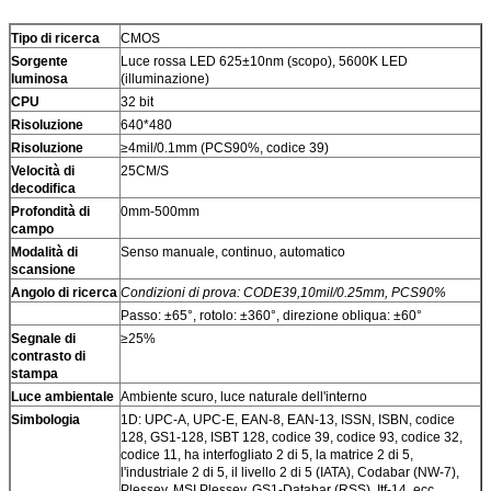
Tipo di ricerca
CMOS
Sorgente
Luce rossa LED 625±10nm (scopo), 5600K LED
luminosa
(illuminazione)
CPU
32 bit
Risoluzione
640*480
Risoluzione
≥4mil/0.1mm (PCS90%, codice 39)
Velocità di
25CM/S
decodifica
Profondità di
0mm-500mm
campo
Modalità di
Senso manuale, continuo, automatico
scansione
Angolo di ricerca
Condizioni di prova: CODE39,10mil/0.25mm, PCS90%
Passo: ±65°, rotolo: ±360°, direzione obliqua: ±60°
Segnale di
≥25%
contrasto di
stampa
Luce ambientale
Ambiente scuro, luce naturale dell'interno
Simbologia
1D: UPC-A, UPC-E, EAN-8, EAN-13, ISSN, ISBN, codice
128, GS1-128, ISBT 128, codice 39, codice 93, codice 32,
codice 11, ha interfogliato 2 di 5, la matrice 2 di 5,
l'industriale 2 di 5, il livello 2 di 5 (IATA), Codabar (NW-7),
Plessey, MSI Plessey, GS1-Databar (RSS), Itf-14, ecc.