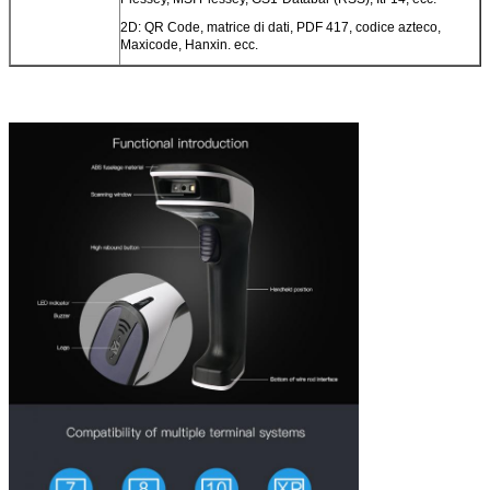
2D: QR Code, matrice di dati, PDF 417, codice azteco,
Maxicode, Hanxin. ecc.