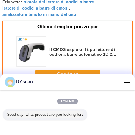
pistola del lettore di codici a barre
Etichette:
,
lettore di codici a barre di cmos
,
analizzatore tenuto in mano del usb
Ottieni il miglior prezzo per
Il CMOS esplora il tipo lettore di
codici a barre automatico 1D 2D
di USB per il pagamento del
cellulare di posizione
Continua
DYscan
Barcode scanner portatile
Più
1:44 PM
Good day, what product are you looking for?
i codici a
Nuovo scanner di
Scanner di codici
Lettore di codici a
Lettore di 
enuto in
codici a barre
a barre wireless
barre tenuto in
barre di
no
portatile QR con
con Bluetooth per
mano 2.4G
risoluzi