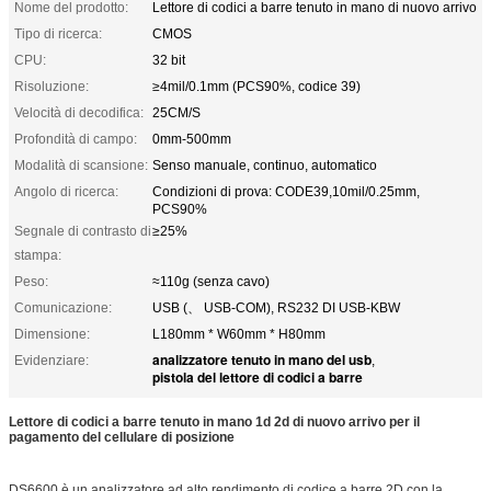
Nome del prodotto:
Lettore di codici a barre tenuto in mano di nuovo arrivo
Tipo di ricerca:
CMOS
CPU:
32 bit
Risoluzione:
≥4mil/0.1mm (PCS90%, codice 39)
Velocità di decodifica:
25CM/S
Profondità di campo:
0mm-500mm
Modalità di scansione:
Senso manuale, continuo, automatico
Angolo di ricerca:
Condizioni di prova: CODE39,10mil/0.25mm,
PCS90%
Segnale di contrasto di
≥25%
stampa:
Peso:
≈110g (senza cavo)
Comunicazione:
USB (、 USB-COM), RS232 DI USB-KBW
Dimensione:
L180mm * W60mm * H80mm
analizzatore tenuto in mano del usb
Evidenziare:
,
pistola del lettore di codici a barre
Lettore di codici a barre tenuto in mano 1d 2d di nuovo arrivo per il
pagamento del cellulare di posizione
DS6600 è un analizzatore ad alto rendimento di codice a barre 2D con la