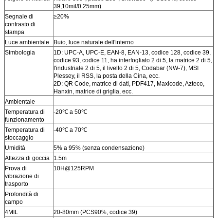
39,10mil/0.25mm)
Segnale di
≥20%
contrasto di
stampa
Luce ambientale
Buio, luce naturale dell'interno
Simbologia
1D: UPC-A, UPC-E, EAN-8, EAN-13, codice 128, codice 39,
codice 93, codice 11, ha interfogliato 2 di 5, la matrice 2 di 5,
l'industriale 2 di 5, il livello 2 di 5, Codabar (NW-7), MSI
Plessey, il RSS, la posta della Cina, ecc.
2D: QR Code, matrice di dati, PDF417, Maxicode, Azteco,
Hanxin, matrice di griglia, ecc.
Ambientale
Temperatura di
-20℃ a 50℃
funzionamento
Temperatura di
-40℃ a 70℃
stoccaggio
Umidità
5% a 95% (senza condensazione)
Altezza di goccia
1.5m
Prova di
10H@125RPM
vibrazione di
trasporto
Profondità di
campo
4MIL
20-80mm (PCS90%, codice 39)