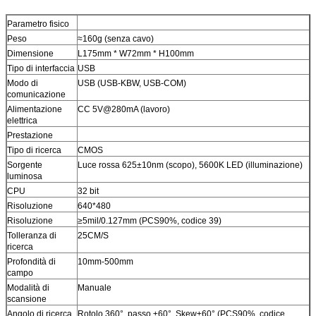
Parametro fisico
Peso
≈160g (senza cavo)
Dimensione
L175mm * W72mm * H100mm
Tipo di interfaccia
USB
Modo di
USB (USB-KBW, USB-COM)
comunicazione
Alimentazione
CC 5V@280mA (lavoro)
elettrica
Prestazione
Tipo di ricerca
CMOS
Sorgente
Luce rossa 625±10nm (scopo), 5600K LED (illuminazione)
luminosa
CPU
32 bit
Risoluzione
640*480
Risoluzione
≥5mil/0.127mm (PCS90%, codice 39)
Tolleranza di
25CM/S
ricerca
Profondità di
10mm-500mm
campo
Modalità di
Manuale
scansione
Angolo di ricerca
Rotolo 360°, passo ±60°, Skew±60° (PCS90%, codice