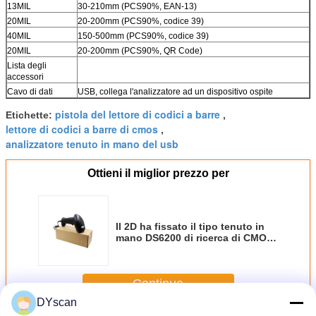
13MIL
30-210mm (PCS90%, EAN-13)
20MIL
20-200mm (PCS90%, codice 39)
40MIL
150-500mm (PCS90%, codice 39)
20MIL
20-200mm (PCS90%, QR Code)
Lista degli
accessori
Cavo di dati
USB, collega l'analizzatore ad un dispositivo ospite
pistola del lettore di codici a barre
Etichette:
,
lettore di codici a barre di cmos
,
analizzatore tenuto in mano del usb
Ottieni il miglior prezzo per
Il 2D ha fissato il tipo tenuto in
mano DS6200 di ricerca di CMOS
di tolleranza di ricerca del lettore
di codici a barre 25CM/S
Continua
DYscan