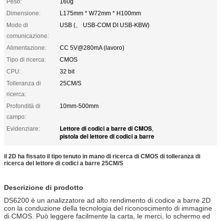
Peso:
160g
Dimensione:
L175mm * W72mm * H100mm
Modo di
USB (、 USB-COM DI USB-KBW)
comunicazione:
Alimentazione:
CC 5V@280mA (lavoro)
Tipo di ricerca:
CMOS
CPU:
32 bit
Tolleranza di
25CM/S
ricerca:
Profondità di
10mm-500mm
campo:
Lettore di codici a barre di CMOS
Evidenziare:
,
pistola del lettore di codici a barre
il 2D ha fissato il tipo tenuto in mano di ricerca di CMOS di tolleranza di
ricerca del lettore di codici a barre 25CM/S
Descrizione di prodotto
DS6200 è un analizzatore ad alto rendimento di codice a barre 2D
con la conduzione della tecnologia del riconoscimento di immagine
di CMOS. Può leggere facilmente la carta, le merci, lo schermo ed