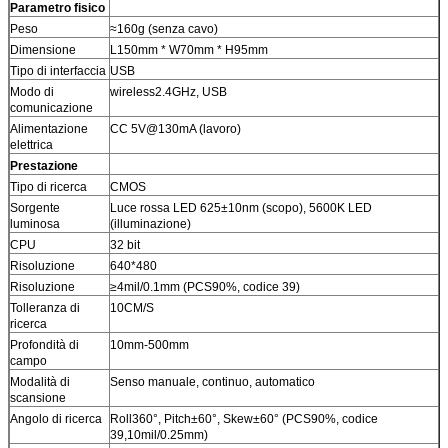
Parametro fisico
Peso
≈160g (senza cavo)
Dimensione
L150mm * W70mm * H95mm
Tipo di interfaccia
USB
Modo di
wireless2.4GHz, USB
comunicazione
Alimentazione
CC 5V@130mA (lavoro)
elettrica
Prestazione
Tipo di ricerca
CMOS
Sorgente
Luce rossa LED 625±10nm (scopo), 5600K LED
luminosa
(illuminazione)
CPU
32 bit
Risoluzione
640*480
Risoluzione
≥4mil/0.1mm (PCS90%, codice 39)
Tolleranza di
10CM/S
ricerca
Profondità di
10mm-500mm
campo
Modalità di
Senso manuale, continuo, automatico
scansione
Angolo di ricerca
Roll360°, Pitch±60°, Skew±60° (PCS90%, codice
39,10mil/0.25mm)