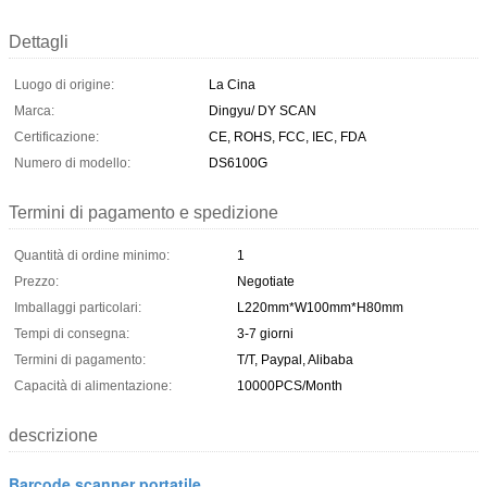
Dettagli
Luogo di origine:
La Cina
Marca:
Dingyu/ DY SCAN
Certificazione:
CE, ROHS, FCC, IEC, FDA
Numero di modello:
DS6100G
Termini di pagamento e spedizione
Quantità di ordine minimo:
1
Prezzo:
Negotiate
Imballaggi particolari:
L220mm*W100mm*H80mm
Tempi di consegna:
3-7 giorni
Termini di pagamento:
T/T, Paypal, Alibaba
Capacità di alimentazione:
10000PCS/Month
descrizione
Barcode scanner portatile