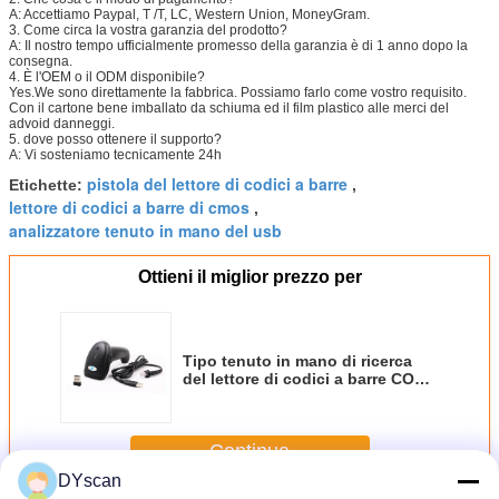
A: Accettiamo Paypal, T /T, LC, Western Union, MoneyGram.
3. Come circa la vostra garanzia del prodotto?
A: Il nostro tempo ufficialmente promesso della garanzia è di 1 anno dopo la
consegna.
4. È l'OEM o il ODM disponibile?
Yes.We sono direttamente la fabbrica. Possiamo farlo come vostro requisito.
Con il cartone bene imballato da schiuma ed il film plastico alle merci del
advoid danneggi.
5. dove posso ottenere il supporto?
A: Vi sosteniamo tecnicamente 24h
pistola del lettore di codici a barre
Etichette:
,
lettore di codici a barre di cmos
,
analizzatore tenuto in mano del usb
Ottieni il miglior prezzo per
Tipo tenuto in mano di ricerca
del lettore di codici a barre COMS
del supermercato 2D una
risoluzione DS6100G di 4 mil
Continua
DYscan