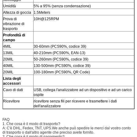
Umidità
5% a 95% (senza condensazione)
Altezza di goccia
1.5Meters
Prova di
10H@125RPM
vibrazione di
trasporto
Profondità di
campo
4MIL
30-60mm (PCS90%, codice 39)
13MIL
40-210mm (PCS90%, EAN-13)
20MIL
50-260mm (PCS90%, codice 39)
40MIL
130-500mm (PCS90%, codice 39)
20MIL
100-180mm (PCS90%, QR Code)
Lista degli
accessori
Cavo di dati
USB, collega l'analizzatore ad un dispositivo e ad un carico
ospite
Ricevitore
ricevitore senza fili per ricevere e trasmettere i dati
dell'analizzatore
FAQ
1. Che cosa è il modo di trasporto?
A: C'è DHL, Fedex, TNT, UPS.We anche può spedire le merci dal vostro conto
di trasporto o dall'altro agente che preciso avete fornito.
2. Che cosa è il modo di pagamento?