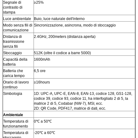
Segnale di
≥25%
contrasto di
stampa
Luce ambientale
Buio, luce naturale dell'interno
Modo senza fili di
Sincronizzazione, asincrona, modo di stoccaggio
comunicazione
Distanza di
2.4GHz, 200meters (distanza aperta)
trasmissione
senza fili
Stoccaggio
512K (oltre il codice a barre 5000)
Capacità della
1600mAh
batteria
Batteria che
6,5 ore
carica tempo
Orario di lavoro
≥16hours
continuo
Simbologia
1D: UPC-A, UPC-E, EAN-8, EAN-13, codice 128, GS1-128,
codice 39, codice 93, codice 11, ha interfogliato 2 di 5, la
matrice 2 di 5, Codabar (NW-7), MSI, ecc.
2D: QR Code, PDF417, matrice di dati, ecc.
Ambientale
Temperatura di
0℃ a 50℃
funzionamento
Temperatura di
-20℃ a 60℃
stoccaggio