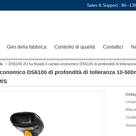
Sales & Support :
86--13
Giro della fabbrica
Controllo di qualità
Contattici
No
le
DS6100 2D ha fissato il campo economico DS6100 di profondità di tolleranza 1
conomico DS6100 di profondità di tolleranza 10-500mm
M/S
Dettag
Luogo 
Marca
Certif
Numer