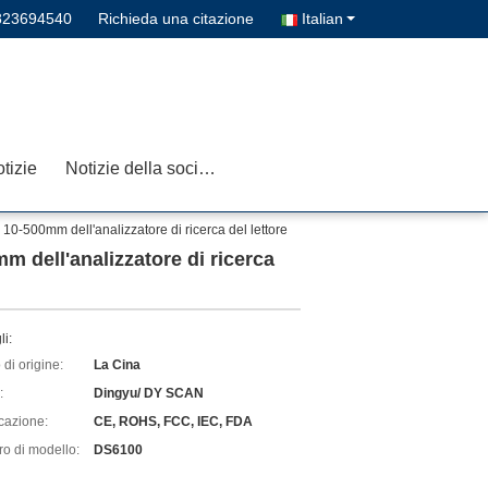
823694540
Richieda una citazione
Italian
tizie
Notizie della società
0-500mm dell'analizzatore di ricerca del lettore
 dell'analizzatore di ricerca
li:
di origine:
La Cina
:
Dingyu/ DY SCAN
icazione:
CE, ROHS, FCC, IEC, FDA
o di modello:
DS6100