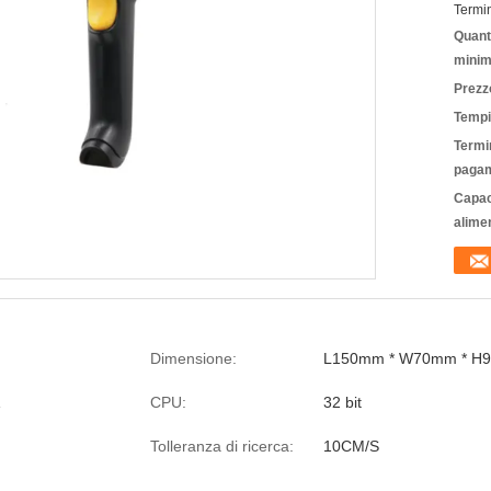
Termi
Quanti
minim
Prezz
Tempi
Termin
pagam
Capac
alime
Dimensione:
L150mm * W70mm * H
CPU:
32 bit
Tolleranza di ricerca:
10CM/S