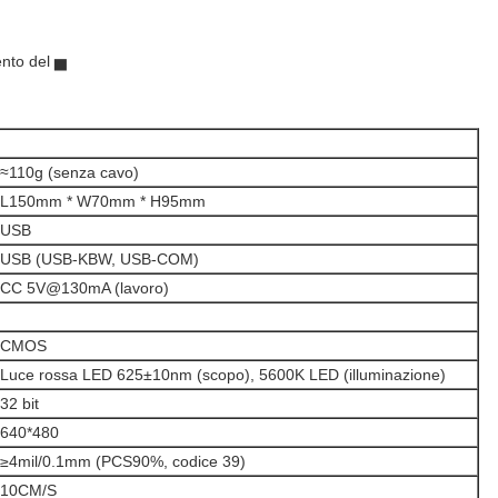
nto del ▅
≈110g (senza cavo)
L150mm * W70mm * H95mm
USB
USB (USB-KBW, USB-COM)
CC 5V@130mA (lavoro)
CMOS
Luce rossa LED 625±10nm (scopo), 5600K LED (illuminazione)
32 bit
640*480
≥4mil/0.1mm (PCS90%, codice 39)
10CM/S