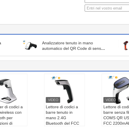
a
Analizzatore tenuto in mano
automatico del QR Code di senso
16Mb CMOS
r di codici a
Lettore di codici a
Lettore di codi
wireless con
barre tenuto in
barre senza fil
oth per
mano 2.4G
COMS QR US
zioni di
Bluetooth del FCC
FCC 2200mA
ento mobile
Android di CMOS
Tipo di ricer