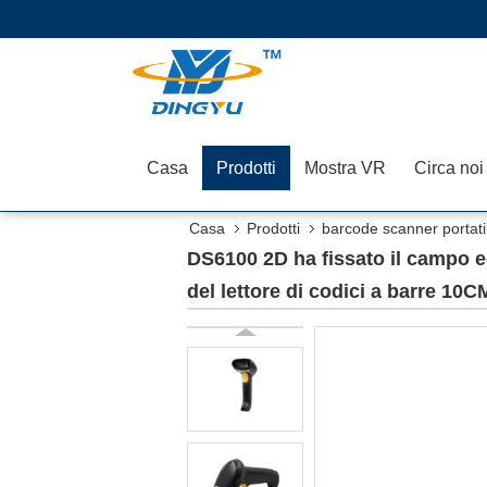
Casa
Prodotti
Mostra VR
Circa noi
Casa
Prodotti
barcode scanner portati
di codici a barre 10CM/S
DS6100 2D ha fissato il campo e
del lettore di codici a barre 10C