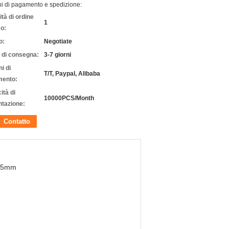
ni di pagamento e spedizione:
tà di ordine
1
o:
o:
Negotiate
 di consegna:
3-7 giorni
i di
T/T, Paypal, Alibaba
ento:
ità di
10000PCS/Month
ntazione:
Contatto
95mm