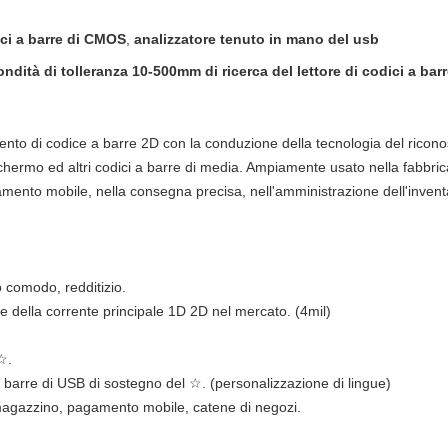
ici a barre di CMOS
,
analizzatore tenuto in mano del usb
ndità di tolleranza 10-500mm di ricerca del lettore di codici a ba
ento di codice a barre 2D con la conduzione della tecnologia del ric
schermo ed altri codici a barre di media. Ampiamente usato nella fabbric
amento mobile, nella consegna precisa, nell'amministrazione dell'inventari
comodo, redditizio.
arre della corrente principale 1D 2D nel mercato. (4mil)
☆.
 barre di USB di sostegno del ☆. (personalizzazione di lingue)
gazzino, pagamento mobile, catene di negozi.