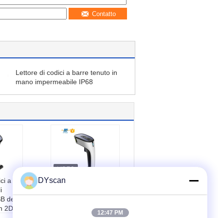
Contatto
Lettore di codici a barre tenuto in
mano impermeabile IP68
DYscan
ci a
32 il lettore di codici
i
a barre del CCD del
B del
CPU 1D del bit, USB
h 2D
ha fissato
12:47 PM
ca:
CM
l'analizzatore del