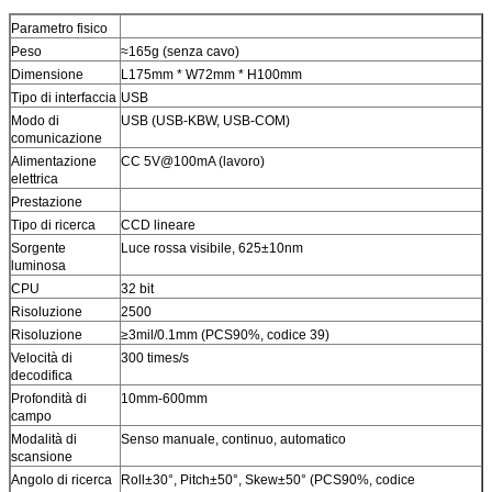
Parametro fisico
Peso
≈165g (senza cavo)
Dimensione
L175mm * W72mm * H100mm
Tipo di interfaccia
USB
Modo di
USB (USB-KBW, USB-COM)
comunicazione
Alimentazione
CC 5V@100mA (lavoro)
elettrica
Prestazione
Tipo di ricerca
CCD lineare
Sorgente
Luce rossa visibile, 625±10nm
luminosa
CPU
32 bit
Risoluzione
2500
Risoluzione
≥3mil/0.1mm (PCS90%, codice 39)
Velocità di
300 times/s
decodifica
Profondità di
10mm-600mm
campo
Modalità di
Senso manuale, continuo, automatico
scansione
Angolo di ricerca
Roll±30°, Pitch±50°, Skew±50° (PCS90%, codice