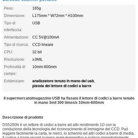
Peso:
165g
Dimensione:
L175mm * W72mm * H100mm
Tipo di
USB
interfaccia:
Alimentazione:
CC 5V@100mA
Tipo di ricerca:
CCD lineare
CPU:
32 bit
Risoluzione:
≥3MIL
Profondità di
10mm-600mm
campo:
analizzatore tenuto in mano del usb
Evidenziare:
,
pistola del lettore di codici a barre
Il supermercato/magazzino USB ha fissato il lettore di codici a barre tenuto
in mano 3mil 300 times/s 10mm-600mm
Descrizione di prodotto
DS5200N è un lettore di codici a barre ad alto rendimento 1D con la
conduzione della tecnologia del riconoscimento di immagine del CCD. Può
leggere facilmente la carta, le merci, lo schermo ed altri codici a barre di media.
Il codice a barre record numera reale-tempestivo e pulisce immediatamente.