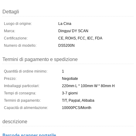
Dettagli
Luogo di origine:
La Cina
Marca:
Dingyu/ DY SCAN
Certificazione:
CE, ROHS, FCC, IEC, FDA
Numero di modello:
DS5200N
Termini di pagamento e spedizione
Quantità di ordine minimo:
1
Prezzo:
Negotiate
Imballaggi particolari:
220mm L * 100mm W * 80mm H
Tempi di consegna:
3-7 giorni
Termini di pagamento:
T/T, Paypal, Alibaba
Capacità di alimentazione:
10000PCS/Month
descrizione
Barcode scanner portatile