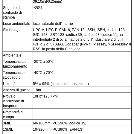
39,10mil/0.25mm)
Segnale di
≥20%
contrasto di
stampa
Luce ambientale
luce naturale dell'interno
Simbologia
UPC-A, UPC-E, EAN-8, EAN-13, ISSN, ISBN, codice 128,
GS1-128, ISBT 128, codice 39, codice 93, codice 11, ha
interfogliato 2 di 5, la matrice 2 di 5, l'industriale 2 di 5, il
livello 2 di 5 (IATA), Codabar (NW-7), Plessey, MSI Plessey, il
RSS, la posta della Cina, ecc.
Ambientale
Temperatura di
-20℃ a 50℃
funzionamento
Temperatura di
-40℃ a 70℃
stoccaggio
Umidità
5% a 95% (senza condensazione)
Altezza di goccia
1.8m
Prova di
10H@125RPM
vibrazione di
trasporto
Profondità di
campo
3MIL
60-100mm (PCS90%, codice 39)
13MIL
10-320mm (PCS90%, EAN-13)