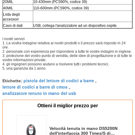
20MIL
10-430mm (PCS90%, codice 39)
40MIL
110-600mm (PCS90%, codice 39)
Lista degli
accessori
Cavo di dati
USB, collega l'analizzatore ad un dispositivo ospite.
I nostri servizi
1. La vostra indagine relativa ai nostri prodotti o il prezzo sarà risposto in 24
ore.
2. personale con esperienza per rispondere a tutte le vostre indagini in inglese.
3. protezione del vostro punto di vendita, delle idee di progettazione e di tutte le
vostre informazioni private.
4. gli ingegneri possono aiutarvi a risolvere tutti i problemi tecnici.
5. una garanzia da 1 anno.
pistola del lettore di codici a barre
Etichette:
,
lettore di codici a barre di cmos
,
analizzatore tenuto in mano del usb
Ottieni il miglior prezzo per
Velocità tenuta in mano DS5200N
dell'interfaccia 300 Times/S di