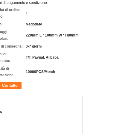
ni di pagamento e spedizione:
tà di ordine
1
o:
o:
Negotiate
laggi
220mm L * 100mm W * H80mm
olari:
 di consegna:
3-7 giorni
i di
T/T, Paypal, Alibaba
ento:
ità di
10000PCS/Month
ntazione:
Contatto
A