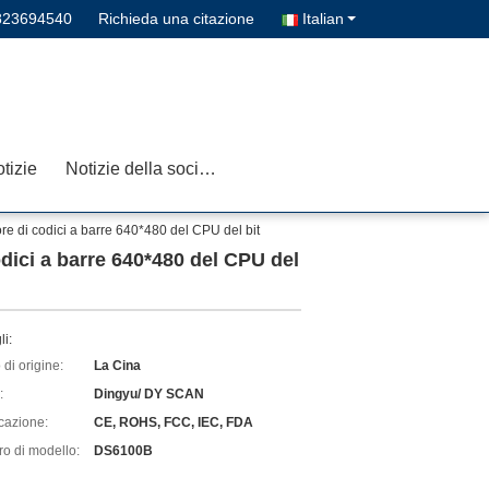
823694540
Richieda una citazione
Italian
tizie
Notizie della società
re di codici a barre 640*480 del CPU del bit
dici a barre 640*480 del CPU del
li:
di origine:
La Cina
:
Dingyu/ DY SCAN
icazione:
CE, ROHS, FCC, IEC, FDA
o di modello:
DS6100B