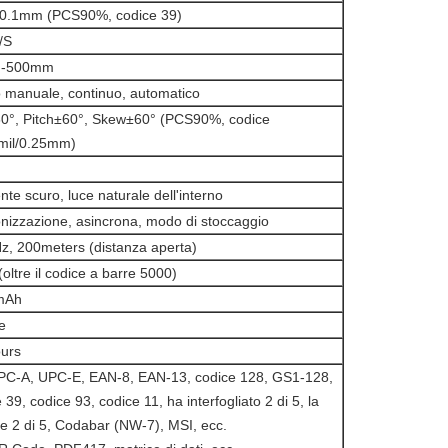
/0.1mm (PCS90%, codice 39)
/S
-500mm
 manuale, continuo, automatico
60°, Pitch±60°, Skew±60° (PCS90%, codice
mil/0.25mm)
te scuro, luce naturale dell'interno
onizzazione, asincrona, modo di stoccaggio
z, 200meters (distanza aperta)
oltre il codice a barre 5000)
mAh
e
urs
PC-A, UPC-E, EAN-8, EAN-13, codice 128, GS1-128,
 39, codice 93, codice 11, ha interfogliato 2 di 5, la
e 2 di 5, Codabar (NW-7), MSI, ecc.