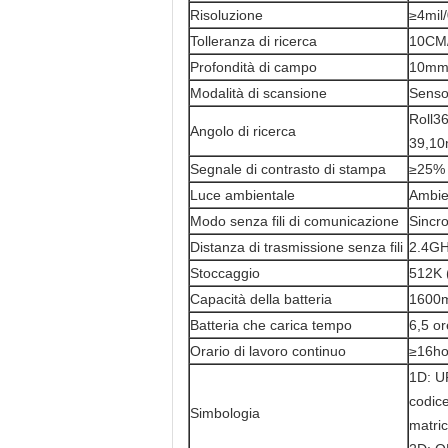
Risoluzione
≥4mil
Tolleranza di ricerca
10CM
Profondità di campo
10mm
Modalità di scansione
Senso
Roll3
Angolo di ricerca
39,10
Segnale di contrasto di stampa
≥25%
Luce ambientale
Ambien
Modo senza fili di comunicazione
Sincr
Distanza di trasmissione senza fili
2.4GH
Stoccaggio
512K (
Capacità della batteria
1600
Batteria che carica tempo
6,5 or
Orario di lavoro continuo
≥16ho
1D: U
codice
Simbologia
matric