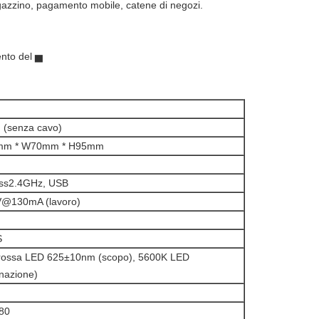
zzino, pagamento mobile, catene di negozi.
nto del ▅
 (senza cavo)
mm * W70mm * H95mm
ess2.4GHz, USB
@130mA (lavoro)
S
rossa LED 625±10nm (scopo), 5600K LED
inazione)
80