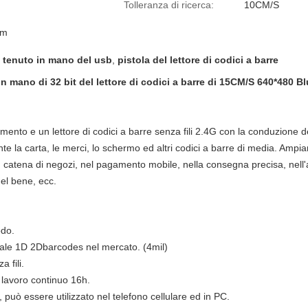
Tolleranza di ricerca:
10CM/S
mm
e tenuto in mano del usb
,
pistola del lettore di codici a barre
in mano di 32 bit del lettore di codici a barre di 15CM/S 640*480 
nto e un lettore di codici a barre senza fili 2.4G con la conduzione de
 la carta, le merci, lo schermo ed altri codici a barre di media. Ampia
in catena di negozi, nel pagamento mobile, nella consegna precisa, nell'
 del bene, ecc.
do.
ipale 1D 2Dbarcodes nel mercato. (4mil)
 fili.
 lavoro continuo 16h.
, può essere utilizzato nel telefono cellulare ed in PC.