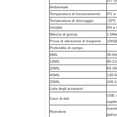
2D: Q
Ambientale
Temperatura di funzionamento
0℃ a
Temperatura di stoccaggio
-20℃
Umidità
5% a 
Altezza di goccia
1.5Me
Prova di vibrazione di trasporto
10H@
Profondità di campo
4MIL
30-60
13MIL
40-2
20MIL
50-26
40MIL
130-5
20MIL
100-
Lista degli accessori
USB, c
Cavo di dati
ospite
ricevi
Ricevitore
dell'a