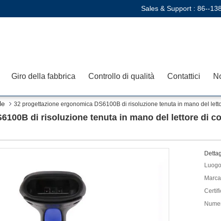
Sales & Support :
86--13
Giro della fabbrica
Controllo di qualità
Contattici
No
le
32 progettazione ergonomica DS6100B di risoluzione tenuta in mano del letto
100B di risoluzione tenuta in mano del lettore di co
Dettag
Luogo 
Marca
Certif
Numer