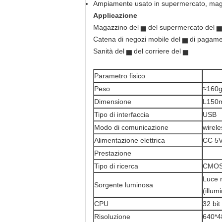
Ampiamente usato in supermercato, maga
Applicazione
Magazzino del ▅ del supermercato del ▅
Catena di negozi mobile del ▅ di pagame
Sanità del ▅ del corriere del ▅
Parametro fisico
Peso
≈160g
Dimensione
L150
Tipo di interfaccia
USB
Modo di comunicazione
wirel
Alimentazione elettrica
CC 5V
Prestazione
Tipo di ricerca
CMO
Luce 
Sorgente luminosa
(illum
CPU
32 bit
Risoluzione
640*4