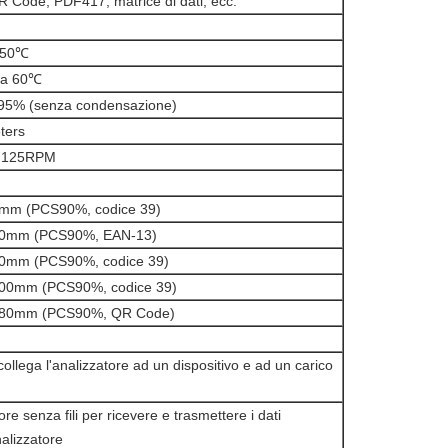
R Code, PDF417, matrice di dati, ecc.
 50℃
 a 60℃
95% (senza condensazione)
ters
125RPM
mm (PCS90%, codice 39)
10mm (PCS90%, EAN-13)
0mm (PCS90%, codice 39)
00mm (PCS90%, codice 39)
180mm (PCS90%, QR Code)
ollega l'analizzatore ad un dispositivo e ad un carico
tore senza fili per ricevere e trasmettere i dati
nalizzatore