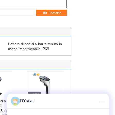
Contatto
Lettore di codici a barre tenuto in
mano impermeabile IP68
DYscan
ci a
32 il lettore di codici
i
a barre del CCD del
B del
CPU 1D del bit, USB