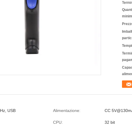
Termi
Quanti
minim
Prezz
Imbal
partic
Tempi
Termin
pagam
Capac
alime
GHz, USB
Alimentazione:
CC 5V@130m
CPU:
32 bit