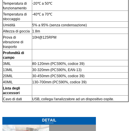
Temperatura di
-20℃ a 50℃
funzionamento
Temperatura di
-40℃ a 70℃
stoccaggio
Umidità
5% a 95% (senza condensazione)
Altezza di goccia
1.8m
Prova di
10H@125RPM
vibrazione di
trasporto
Profondità di
campo
3MIL
80-120mm (PCS90%, codice 39)
13MIL
30-320mm (PCS90%, EAN-13)
20MIL
30-450mm (PCS90%, codice 39)
40MIL
130-700mm (PCS90%, codice 39)
Lista degli
accessori
Cavo di dati
USB, collega l'analizzatore ad un dispositivo ospite.