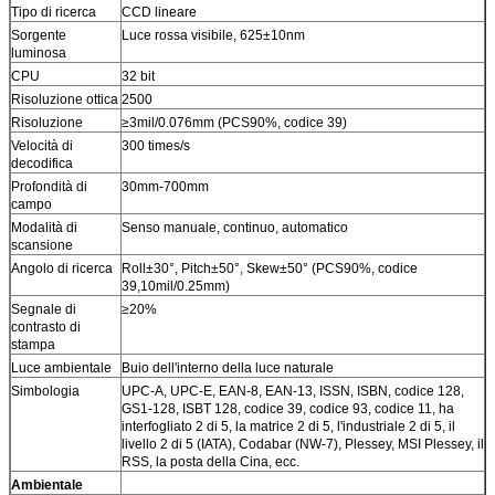
Tipo di ricerca
CCD lineare
Sorgente
Luce rossa visibile, 625±10nm
luminosa
CPU
32 bit
Risoluzione ottica
2500
Risoluzione
≥3mil/0.076mm (PCS90%, codice 39)
Velocità di
300 times/s
decodifica
Profondità di
30mm-700mm
campo
Modalità di
Senso manuale, continuo, automatico
scansione
Angolo di ricerca
Roll±30°, Pitch±50°, Skew±50° (PCS90%, codice
39,10mil/0.25mm)
Segnale di
≥20%
contrasto di
stampa
Luce ambientale
Buio dell'interno della luce naturale
Simbologia
UPC-A, UPC-E, EAN-8, EAN-13, ISSN, ISBN, codice 128,
GS1-128, ISBT 128, codice 39, codice 93, codice 11, ha
interfogliato 2 di 5, la matrice 2 di 5, l'industriale 2 di 5, il
livello 2 di 5 (IATA), Codabar (NW-7), Plessey, MSI Plessey, il
RSS, la posta della Cina, ecc.
Ambientale