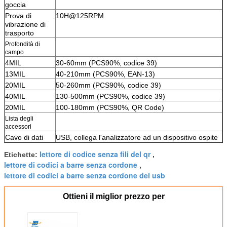
goccia
Prova di
10H@125RPM
vibrazione di
trasporto
Profondità di
campo
4MIL
30-60mm (PCS90%, codice 39)
13MIL
40-210mm (PCS90%, EAN-13)
20MIL
50-260mm (PCS90%, codice 39)
40MIL
130-500mm (PCS90%, codice 39)
20MIL
100-180mm (PCS90%, QR Code)
Lista degli
accessori
Cavo di dati
USB, collega l'analizzatore ad un dispositivo ospite
lettore di codice senza fili del qr
Etichette:
,
lettore di codici a barre senza cordone
,
lettore di codici a barre senza cordone del usb
Ottieni il miglior prezzo per