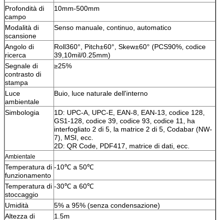
Profondità di
10mm-500mm
campo
Modalità di
Senso manuale, continuo, automatico
scansione
Angolo di
Roll360°, Pitch±60°, Skew±60° (PCS90%, codice
ricerca
39,10mil/0.25mm)
Segnale di
≥25%
contrasto di
stampa
Luce
Buio, luce naturale dell'interno
ambientale
Simbologia
1D: UPC-A, UPC-E, EAN-8, EAN-13, codice 128,
GS1-128, codice 39, codice 93, codice 11, ha
interfogliato 2 di 5, la matrice 2 di 5, Codabar (NW-
7), MSI, ecc.
2D: QR Code, PDF417, matrice di dati, ecc.
Ambientale
Temperatura di
-10℃ a 50℃
funzionamento
Temperatura di
-30℃ a 60℃
stoccaggio
Umidità
5% a 95% (senza condensazione)
Altezza di
1.5m