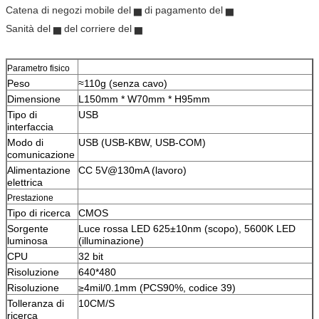
Catena di negozi mobile del ▅ di pagamento del ▅
Sanità del ▅ del corriere del ▅
Parametro fisico
Peso
≈110g (senza cavo)
Dimensione
L150mm * W70mm * H95mm
Tipo di
USB
interfaccia
Modo di
USB (USB-KBW, USB-COM)
comunicazione
Alimentazione
CC 5V@130mA (lavoro)
elettrica
Prestazione
Tipo di ricerca
CMOS
Sorgente
Luce rossa LED 625±10nm (scopo), 5600K LED
luminosa
(illuminazione)
CPU
32 bit
Risoluzione
640*480
Risoluzione
≥4mil/0.1mm (PCS90%, codice 39)
Tolleranza di
10CM/S
ricerca