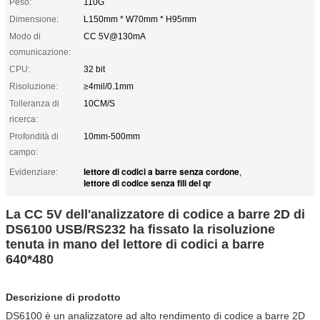
Peso:
110G
Dimensione:
L150mm * W70mm * H95mm
Modo di
CC 5V@130mA
comunicazione:
CPU:
32 bit
Risoluzione:
≥4mil/0.1mm
Tolleranza di
10CM/S
ricerca:
Profondità di
10mm-500mm
campo:
lettore di codici a barre senza cordone
Evidenziare:
,
lettore di codice senza fili del qr
La CC 5V dell'analizzatore di codice a barre 2D di
DS6100 USB/RS232 ha fissato la risoluzione
tenuta in mano del lettore di codici a barre
640*480
Descrizione di prodotto
DS6100 è un analizzatore ad alto rendimento di codice a barre 2D