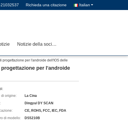
-21032537
Richieda una citazione
Italian
tizie
Notizie della società
i progettazione per l'androide dell'IOS delle
i progettazione per l'androide
li:
di origine:
La Cina
:
Dingyu/ DY SCAN
icazione:
CE, ROHS, FCC, IEC, FDA
o di modello:
DS5210B