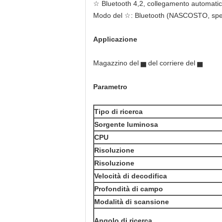
☆ Bluetooth 4,2, collegamento automatic
Modo del ☆: Bluetooth (NASCOSTO, speci, B
Applicazione
Magazzino del ▅ del corriere del ▅
Parametro
Tipo di ricerca
Sorgente luminosa
CPU
Risoluzione
Risoluzione
Velocità di decodifica
Profondità di campo
Modalità di scansione
Angolo di ricerca