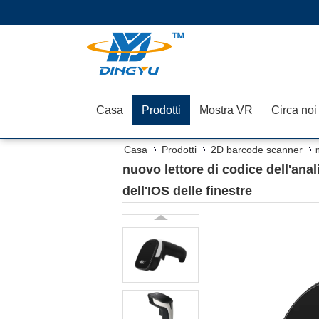
Casa
Prodotti
Mostra VR
Circa noi
Casa
Prodotti
2D barcode scanner
finestre
nuovo lettore di codice dell'ana
dell'IOS delle finestre