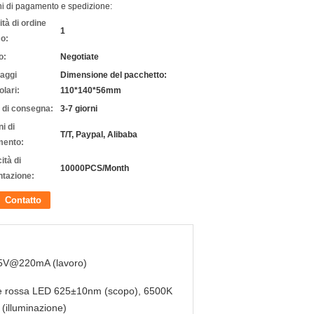
ni di pagamento e spedizione:
tà di ordine
1
o:
o:
Negotiate
laggi
Dimensione del pacchetto:
olari:
110*140*56mm
 di consegna:
3-7 giorni
i di
T/T, Paypal, Alibaba
ento:
ità di
10000PCS/Month
ntazione:
Contatto
5V@220mA (lavoro)
e rossa LED 625±10nm (scopo), 6500K
(illuminazione)