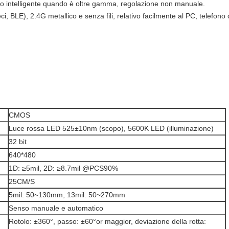
o intelligente quando è oltre gamma, regolazione non manuale.
LE), 2.4G metallico e senza fili, relativo facilmente al PC, telefono c
CMOS
Luce rossa LED 525±10nm (scopo), 5600K LED (illuminazione)
32 bit
640*480
1D: ≥5mil, 2D: ≥8.7mil @PCS90%
25CM/S
5mil: 50~130mm, 13mil: 50~270mm
Senso manuale e automatico
Rotolo: ±360°, passo: ±60°or maggior, deviazione della rotta: