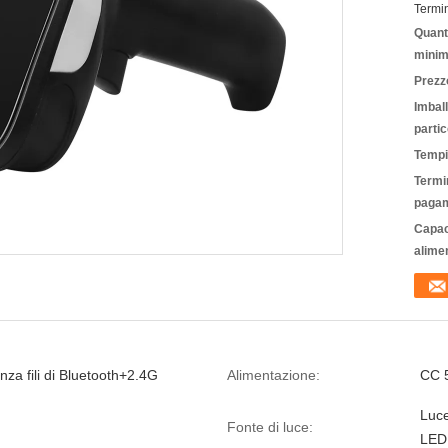
Termi
Quanti
minim
Prezz
Imbal
partic
Tempi
Termin
pagam
Capac
alime
za fili di Bluetooth+2.4G
Alimentazione:
CC 
Luc
Fonte di luce:
LED 