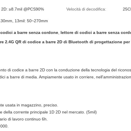
l, 2D: ≥8.7mil @PCS90%
Velocità di decodifica:
25C
~130mm, 13mil: 50~270mm
i codici a barre senza cordone
,
lettore di codici a barre senza cor
re 2.4G QR di codice a barre 2D di Bluetooth di progettazione per l
ento di codice a barre 2D con la conduzione della tecnologia del rico
odici a barre di media. Ampiamente usato in corriere, nell'amministrazione
te usata in magazzino, preciso.
arre della corrente principale 1D 2D nel mercato. (5mil)
rio di lavoro continuo 6h.
.000.