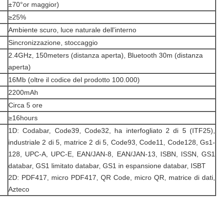
±70°or maggior)
≥25%
Ambiente scuro, luce naturale dell'interno
Sincronizzazione, stoccaggio
2.4GHz, 150meters (distanza aperta), Bluetooth 30m (distanza
aperta)
16Mb (oltre il codice del prodotto 100.000)
2200mAh
Circa 5 ore
≥16hours
1D: Codabar, Code39, Code32, ha interfogliato 2 di 5 (ITF25),
industriale 2 di 5, matrice 2 di 5, Code93, Code11, Code128, Gs1-
128, UPC-A, UPC-E, EAN/JAN-8, EAN/JAN-13, ISBN, ISSN, GS1
databar, GS1 limitato databar, GS1 in espansione databar, ISBT
2D: PDF417, micro PDF417, QR Code, micro QR, matrice di dati,
Azteco