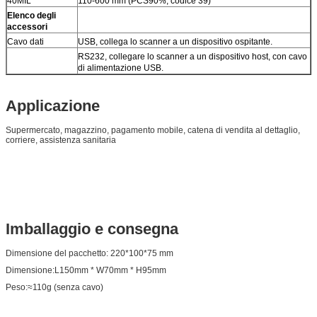
40MIL
110-600 mm (PCS90%, codice 39)
Elenco degli
accessori
Cavo dati
USB, collega lo scanner a un dispositivo ospitante.
RS232, collegare lo scanner a un dispositivo host, con cavo
di alimentazione USB.
Applicazione
Supermercato, magazzino, pagamento mobile, catena di vendita al dettaglio,
corriere, assistenza sanitaria
Imballaggio e consegna
Dimensione del pacchetto: 220*100*75 mm
Dimensione:L150mm * W70mm * H95mm
Peso:≈110g (senza cavo)