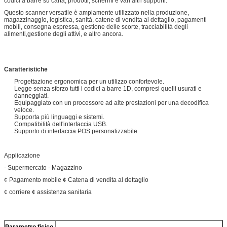
codici a barre su carta, prodotti, schermi e vari altri supporti.
Questo scanner versatile è ampiamente utilizzato nella produzione,
magazzinaggio, logistica, sanità, catene di vendita al dettaglio, pagamenti
mobili, consegna espressa, gestione delle scorte, tracciabilità degli
alimenti,gestione degli attivi, e altro ancora.
Caratteristiche
Progettazione ergonomica per un utilizzo confortevole.
Legge senza sforzo tutti i codici a barre 1D, compresi quelli usurati e
danneggiati.
Equipaggiato con un processore ad alte prestazioni per una decodifica
veloce.
Supporta più linguaggi e sistemi.
Compatibilità dell'interfaccia USB.
Supporto di interfaccia POS personalizzabile.
Applicazione
- Supermercato - Magazzino
¢ Pagamento mobile ¢ Catena di vendita al dettaglio
¢ corriere ¢ assistenza sanitaria
Parametro fisico