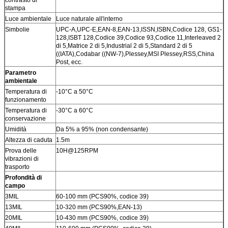
stampa
Luce ambientale
Luce naturale all'interno
Simbolie
UPC-A,UPC-E,EAN-8,EAN-13,ISSN,ISBN,Codice 128, GS1-
128,ISBT 128,Codice 39,Codice 93,Codice 11,Interleaved 2
di 5,Matrice 2 di 5,Industrial 2 di 5,Standard 2 di 5
((IATA),Codabar ((NW-7),Plessey,MSI Plessey,RSS,China
Post, ecc.
Parametro
ambientale
Temperatura di
-10°C a 50°C
funzionamento
Temperatura di
-30°C a 60°C
conservazione
Umidità
Da 5% a 95% (non condensante)
Altezza di caduta
1.5m
Prova delle
10H@125RPM
vibrazioni di
trasporto
Profondità di
campo
3MIL
60-100 mm (PCS90%, codice 39)
13MIL
10-320 mm (PCS90%,EAN-13)
20MIL
10-430 mm (PCS90%, codice 39)