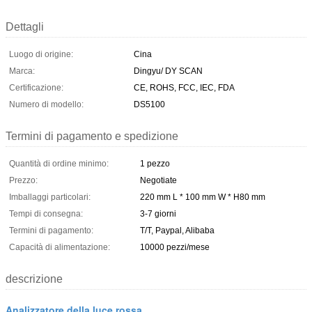
Dettagli
Luogo di origine:
Cina
Marca:
Dingyu/ DY SCAN
Certificazione:
CE, ROHS, FCC, IEC, FDA
Numero di modello:
DS5100
Termini di pagamento e spedizione
Quantità di ordine minimo:
1 pezzo
Prezzo:
Negotiate
Imballaggi particolari:
220 mm L * 100 mm W * H80 mm
Tempi di consegna:
3-7 giorni
Termini di pagamento:
T/T, Paypal, Alibaba
Capacità di alimentazione:
10000 pezzi/mese
descrizione
Analizzatore della luce rossa