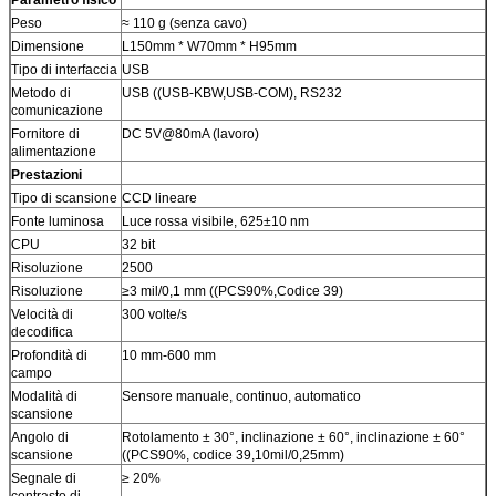
Peso
≈ 110 g (senza cavo)
Dimensione
L150mm * W70mm * H95mm
Tipo di interfaccia
USB
Metodo di
USB ((USB-KBW,USB-COM), RS232
comunicazione
Fornitore di
DC 5V@80mA (lavoro)
alimentazione
Prestazioni
Tipo di scansione
CCD lineare
Fonte luminosa
Luce rossa visibile, 625±10 nm
CPU
32 bit
Risoluzione
2500
Risoluzione
≥3 mil/0,1 mm ((PCS90%,Codice 39)
Velocità di
300 volte/s
decodifica
Profondità di
10 mm-600 mm
campo
Modalità di
Sensore manuale, continuo, automatico
scansione
Angolo di
Rotolamento ± 30°, inclinazione ± 60°, inclinazione ± 60°
scansione
((PCS90%, codice 39,10mil/0,25mm)
Segnale di
≥ 20%
contrasto di