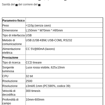
Sanità del ▅ del corriere del ▅
Parametro fisico
Peso
≈110g (senza cavo)
Dimensione
L150mm * W70mm * H95mm
Tipo di interfaccia
USB
Metodo di
USB (USB-KBW, USB-COM), RS232
comunicazione
Alimentazione
CC 5V@80mA (lavoro)
elettrica
Prestazione
Tipo di ricerca
CCD lineare
Sorgente
Luce rossa visibile, 625±10nm
luminosa
CPU
32 bit
Risoluzione
2500
Risoluzione
≥3mil/0.1mm (PCS90%, codice 39)
Velocità di
300 times/s
decodifica
Profondità di
10mm-600mm
campo