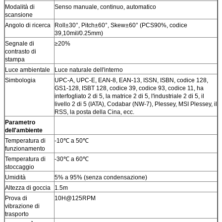
Modalità di
Senso manuale, continuo, automatico
scansione
Angolo di ricerca
Roll±30°, Pitch±60°, Skew±60° (PCS90%, codice
39,10mil/0.25mm)
Segnale di
≥20%
contrasto di
stampa
Luce ambientale
Luce naturale dell'interno
Simbologia
UPC-A, UPC-E, EAN-8, EAN-13, ISSN, ISBN, codice 128,
GS1-128, ISBT 128, codice 39, codice 93, codice 11, ha
interfogliato 2 di 5, la matrice 2 di 5, l'industriale 2 di 5, il
livello 2 di 5 (IATA), Codabar (NW-7), Plessey, MSI Plessey, il
RSS, la posta della Cina, ecc.
Parametro
dell'ambiente
Temperatura di
-10℃ a 50℃
funzionamento
Temperatura di
-30℃ a 60℃
stoccaggio
Umidità
5% a 95% (senza condensazione)
Altezza di goccia
1.5m
Prova di
10H@125RPM
vibrazione di
trasporto