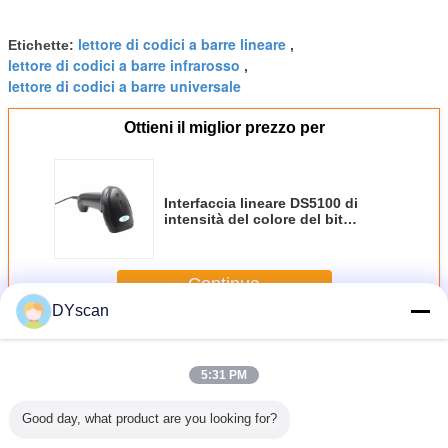
lettore di codici a barre lineare
Etichette:
,
lettore di codici a barre infrarosso
,
lettore di codici a barre universale
Ottieni il miglior prezzo per
Interfaccia lineare DS5100 di
intensità del colore del bit
dell'analizzatore 32 della luce
rossa del CCD di immagine
RS232/USB
Continua
DYscan
Analizzatore della luce rossa
Più
5:31 PM
Good day, what product are you looking for?