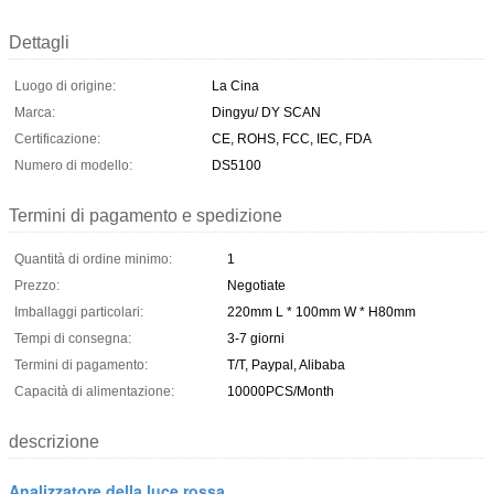
Dettagli
Luogo di origine:
La Cina
Marca:
Dingyu/ DY SCAN
Certificazione:
CE, ROHS, FCC, IEC, FDA
Numero di modello:
DS5100
Termini di pagamento e spedizione
Quantità di ordine minimo:
1
Prezzo:
Negotiate
Imballaggi particolari:
220mm L * 100mm W * H80mm
Tempi di consegna:
3-7 giorni
Termini di pagamento:
T/T, Paypal, Alibaba
Capacità di alimentazione:
10000PCS/Month
descrizione
Analizzatore della luce rossa