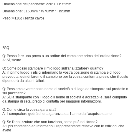
Dimensione del pacchetto: 220*100*75mm
Dimensione: L150mm * W70mm * H95mm
Peso: ≈110g (senza cavo)
FAQ
Q: Posso fare una prova o un ordine del campione prima dell'ordinazione?
A: Sì, sicuro
Q: Come posso stampare il mio logo sull'analizzatore? quanto?
A: In primo luogo, i pls ci informano la vostra posizione di stampa e di logo
preveduta, quindi faremo il campione per la vostra conferma presto che il costo
dipenderà da alcuni fattori.
Q: Possiamo avere nostro nome di società o di logo da stampare sul prodotto o
sul pacchetto?
A: Sì, la stampante con il logo o il nome di società è accettabile, sarà compiuto
da stampa di seta, prego ci contatta per maggiori informazioni.
Q: Come circa la vostra garanzia?
A: Il compratore godrà di una garanzia da 1 anno dall'acquisto da noi
Q: Se l'analizzatore che non funziona, come può noi fanno?
A: i pls contattano ed informano il rappresentante relativo con le edizioni che
avete