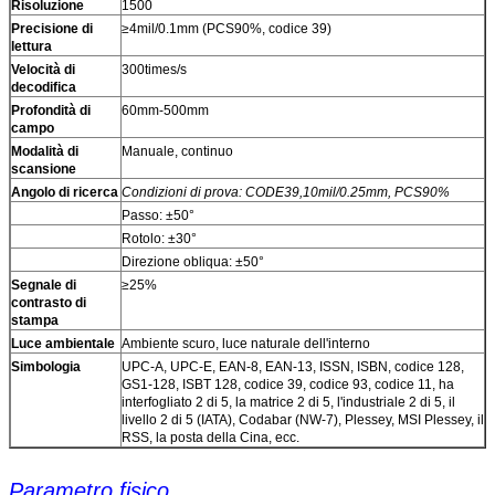
Risoluzione
1500
Precisione di
≥4mil/0.1mm (PCS90%, codice 39)
lettura
Velocità di
300times/s
decodifica
Profondità di
60mm-500mm
campo
Modalità di
Manuale, continuo
scansione
Angolo di ricerca
Condizioni di prova: CODE39,10mil/0.25mm, PCS90%
Passo: ±50°
Rotolo: ±30°
Direzione obliqua: ±50°
Segnale di
≥25%
contrasto di
stampa
Luce ambientale
Ambiente scuro, luce naturale dell'interno
Simbologia
UPC-A, UPC-E, EAN-8, EAN-13, ISSN, ISBN, codice 128,
GS1-128, ISBT 128, codice 39, codice 93, codice 11, ha
interfogliato 2 di 5, la matrice 2 di 5, l'industriale 2 di 5, il
livello 2 di 5 (IATA), Codabar (NW-7), Plessey, MSI Plessey, il
RSS, la posta della Cina, ecc.
Parametro fisico