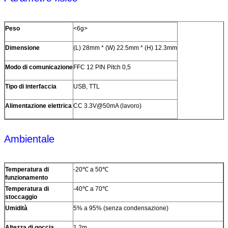
Peso
<6g>
Dimensione
(L) 28mm * (W) 22.5mm * (H) 12.3mm
Modo di comunicazione
FFC 12 PIN Pitch 0,5
Tipo di interfaccia
USB, TTL
Alimentazione elettrica
CC 3.3V@50mA (lavoro)
Ambientale
Temperatura di
-20℃ a 50℃
funzionamento
Temperatura di
-40℃ a 70℃
stoccaggio
Umidità
5% a 95% (senza condensazione)
Altezza di goccia
1.2m