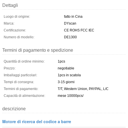
Dettagli
Luogo di origine:
fatto in Cina
Marca:
DYscan
Certificazione:
CE ROHS FCC IEC
Numero di modello:
DE1300
Termini di pagamento e spedizione
Quantità di ordine minimo:
1pcs
Prezzo:
negotiable
Imballaggi particolari:
1pcs in scatola
Tempi di consegna:
3-15 giorni
Termini di pagamento:
T/T, Western Union, PAYPAL, L/C
Capacità di alimentazione:
mese 10000pcs/
descrizione
Motore di ricerca del codice a barre