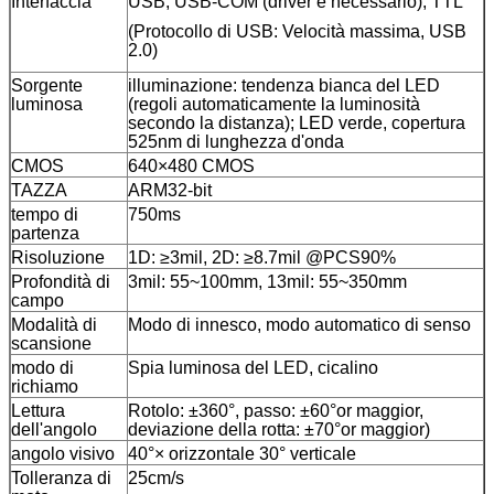
Interfaccia
USB, USB-COM (driver è necessario), TTL
(Protocollo di USB: Velocità massima, USB
2.0)
Sorgente
illuminazione: tendenza bianca del LED
luminosa
(regoli automaticamente la luminosità
secondo la distanza); LED verde, copertura
525nm di lunghezza d'onda
CMOS
640×480 CMOS
TAZZA
ARM32-bit
tempo di
750ms
partenza
Risoluzione
1D: ≥3mil, 2D: ≥8.7mil @PCS90%
Profondità di
3mil: 55~100mm, 13mil: 55~350mm
campo
Modalità di
Modo di innesco, modo automatico di senso
scansione
modo di
Spia luminosa del LED, cicalino
richiamo
Lettura
Rotolo: ±360°, passo: ±60°or maggior,
dell'angolo
deviazione della rotta: ±70°or maggior)
angolo visivo
40°× orizzontale 30° verticale
Tolleranza di
25cm/s