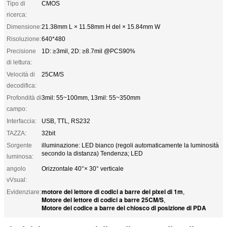
Tipo di
CMOS
ricerca:
Dimensione:
21.38mm L × 11.58mm H del × 15.84mm W
Risoluzione:
640*480
Precisione
1D: ≥3mil, 2D: ≥8.7mil @PCS90%
di lettura:
Velocità di
25CM/S
decodifica:
Profondità di
3mil: 55~100mm, 13mil: 55~350mm
campo:
Interfaccia:
USB, TTL, RS232
TAZZA:
32bit
Sorgente
illuminazione: LED bianco (regoli automaticamente la luminosità
secondo la distanza) Tendenza; LED
luminosa:
angolo
Orizzontale 40°× 30° verticale
vVsual:
motore del lettore di codici a barre del pixel di 1m
Evidenziare:
,
Motore del lettore di codici a barre 25CM/S
,
Motore del codice a barre del chiosco di posizione di PDA