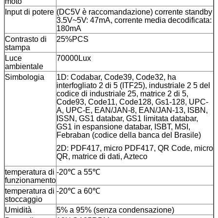
moto
Input di potere
(DC5V è raccomandazione) corrente standby
3.5V~5V: 47mA, corrente media decodificata:
180mA
Contrasto di
25%PCS
stampa
Luce
70000Lux
ambientale
Simbologia
1D: Codabar, Code39, Code32, ha
interfogliato 2 di 5 (ITF25), industriale 2 5 del
codice di industriale 25, matrice 2 di 5,
Code93, Code11, Code128, Gs1-128, UPC-
A, UPC-E, EAN/JAN-8, EAN/JAN-13, ISBN,
ISSN, GS1 databar, GS1 limitata databar,
GS1 in espansione databar, ISBT, MSI,
Febraban (codice della banca del Brasile)
2D: PDF417, micro PDF417, QR Code, micro
QR, matrice di dati, Azteco
temperatura di
-20℃ a 55℃
funzionamento
temperatura di
-20℃ a 60℃
stoccaggio
Umidità
5% a 95% (senza condensazione)