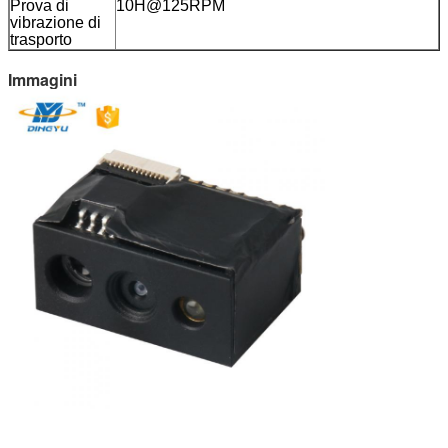
Prova di
10H@125RPM
vibrazione di
trasporto
Immagini