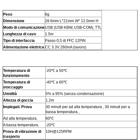
Peso
6g
Dimensione
28.6mm L*21mm W* 12.0mm H
Modo di comunicazione
USB (USB-KBW, USB-COM), TTL
Lunghezza di cavo
1.5m
Tipo di interfaccia
Passo 0,5 di FFC 12PIN
Alimentazione elettrica
CC 3.3V 260mA (lavoro)
Temperatura di
-20℃ a 50℃
funzionamento
Temperatura di
-40℃ a 60℃
stoccaggio
Umidità
5% a 95% (senza condensazione)
Altezza di goccia
1.2m
Impiegati. Prova
30 minuti per ad alta temperatura., 30 minuti per a
bassa temperatura.,
Ad alta temperatura.
60℃
A bassa temperatura.
-20℃
Prova di vibrazione di
10H@125RPM
trasporto