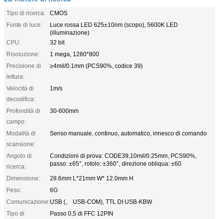
Tipo di ricerca:
CMOS
Fonte di luce:
Luce rossa LED 625±10nm (scopo), 5600K LED
(illuminazione)
CPU:
32 bit
Risoluzione:
1 mega, 1280*800
Precisione di
≥4mil/0.1mm (PCS90%, codice 39)
lettura:
Velocità di
1m/s
decodifica:
Profondità di
30-600mm
campo:
Modalità di
Senso manuale, continuo, automatico, innesco di comando
scansione:
Angolo di
Condizioni di prova: CODE39,10mil/0.25mm, PCS90%,
passo: ±65°, rotolo: ±360°, direzione obliqua: ±60
ricerca:
Dimensione:
28.6mm L*21mm W* 12.0mm H
Peso:
6G
Comunicazione:
USB (、 USB-COM), TTL DI USB-KBW
Tipo di
Passo 0,5 di FFC 12PIN