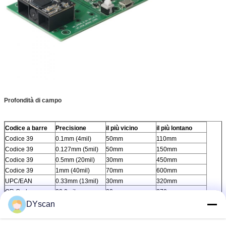
Profondità di campo
Codice a barre
Precisione
il più vicino
il più lontano
Codice 39
0.1mm (4mil)
50mm
110mm
Codice 39
0.127mm (5mil)
50mm
150mm
Codice 39
0.5mm (20mil)
30mm
450mm
Codice 39
1mm (40mil)
70mm
600mm
UPC/EAN
0.33mm (13mil)
30mm
320mm
QR Code
20.0mil
30mm
270mm
Matrice di dati
10mil
30mm
100mm
DYscan
PDF 417
6.8mil
30mm
200mm