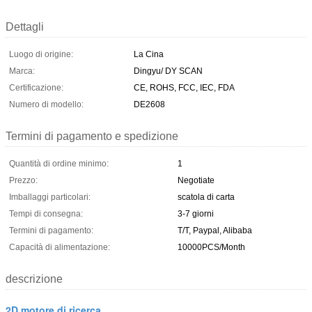
Dettagli
Luogo di origine:
La Cina
Marca:
Dingyu/ DY SCAN
Certificazione:
CE, ROHS, FCC, IEC, FDA
Numero di modello:
DE2608
Termini di pagamento e spedizione
Quantità di ordine minimo:
1
Prezzo:
Negotiate
Imballaggi particolari:
scatola di carta
Tempi di consegna:
3-7 giorni
Termini di pagamento:
T/T, Paypal, Alibaba
Capacità di alimentazione:
10000PCS/Month
descrizione
2D motore di ricerca