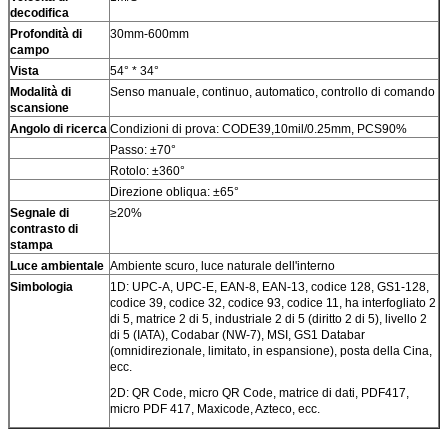
decodifica
Profondità di
30mm-600mm
campo
Vista
54° * 34°
Modalità di
Senso manuale, continuo, automatico, controllo di comando
scansione
Angolo di ricerca
Condizioni di prova: CODE39,10mil/0.25mm, PCS90%
Passo: ±70°
Rotolo: ±360°
Direzione obliqua: ±65°
Segnale di
≥20%
contrasto di
stampa
Luce ambientale
Ambiente scuro, luce naturale dell'interno
Simbologia
1D: UPC-A, UPC-E, EAN-8, EAN-13, codice 128, GS1-128,
codice 39, codice 32, codice 93, codice 11, ha interfogliato 2
di 5, matrice 2 di 5, industriale 2 di 5 (diritto 2 di 5), livello 2
di 5 (IATA), Codabar (NW-7), MSI, GS1 Databar
(omnidirezionale, limitato, in espansione), posta della Cina,
ecc.
2D: QR Code, micro QR Code, matrice di dati, PDF417,
micro PDF 417, Maxicode, Azteco, ecc.