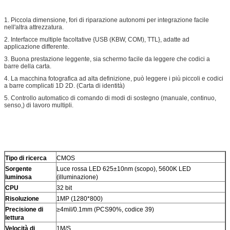
1. Piccola dimensione, fori di riparazione autonomi per integrazione facile
nell'altra attrezzatura.
2. Interfacce multiple facoltative {USB (KBW, COM), TTL}, adatte ad
applicazione differente.
3. Buona prestazione leggente, sia schermo facile da leggere che codici a
barre della carta.
4. La macchina fotografica ad alta definizione, può leggere i più piccoli e codici
a barre complicati 1D 2D. (Carta di identità)
5. Controllo automatico di comando di modi di sostegno (manuale, continuo,
senso,) di lavoro multipli.
Tipo di ricerca
CMOS
Sorgente
Luce rossa LED 625±10nm (scopo), 5600K LED
luminosa
(illuminazione)
CPU
32 bit
Risoluzione
1MP (1280*800)
Precisione di
≥4mil/0.1mm (PCS90%, codice 39)
lettura
Velocità di
1M/S