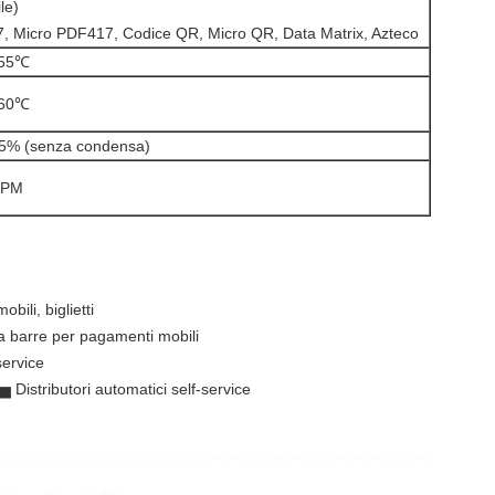
le)
, Micro PDF417, Codice QR, Micro QR, Data Matrix, Azteco
 55℃
 60℃
​95% (senza condensa)
RPM
obili, biglietti
a barre per pagamenti mobili
service
Distributori automatici self-service