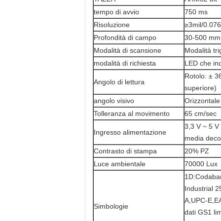
tempo di avvio
750 ms
Risoluzione
≥3mil/0.0
Profondità di campo
30-500 mm
Modalità di scansione
Modalità tr
modalità di richiesta
LED che ind
Rotolo: ± 3
Angolo di lettura
superiore)
angolo visivo
Orizzontale
Tolleranza al movimento
65 cm/sec
3,3 V ~ 5 V
Ingresso alimentazione
media deco
Contrasto di stampa
20% PZ
Luce ambientale
70000 Lux
1D:Codabar,
Industrial
A,UPC-E,EA
Simbologie
dati GS1 li