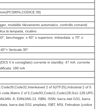
76mm(PCS90%,CODICE 39)
igger, modalità rilevamento automatico, controllo comandi
ica la lampada, cicalino
60°, beccheggio: ± 60° o superiore, imbardata: ± 70° o
 40°× Verticale 30°
 (DC5 V è consigliato) corrente in standby: 47 mA, corrente
dificata: 180 mA
Code39,Code32,Interleaved 2 of 5(ITF25),Industrial 2 of 5
 25 code,Matrix 2 of 5,Code93,Code11,Code128,Gs1-128,UPC-
N/JAN -8, EAN/JAN-13, ISBN, ISSN, barra dati GS1, barra
mitata, barra dati GS1 ampliata, ISBT, MSI, Febraban (codice