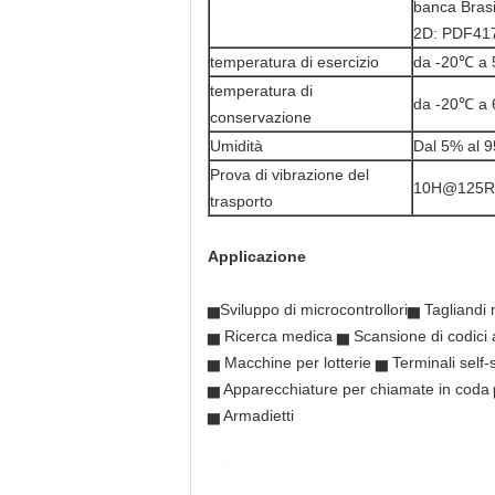
banca Brasi
2D: PDF417
temperatura di esercizio
da -20℃ a
temperatura di
da -20℃ a
conservazione
Umidità
Dal 5% al ​
Prova di vibrazione del
10H@125
trasporto
Applicazione
▅
Sviluppo di microcontrollori
▅ Tagliandi m
▅ Ricerca medica ▅ Scansione di codici 
▅ Macchine per lotterie ▅ Terminali self-
▅ Apparecchiature per chiamate in coda ▅ 
▅ Armadietti