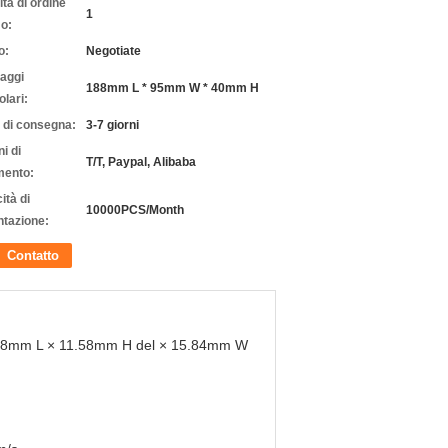
tà di ordine
1
o:
o:
Negotiate
laggi
188mm L * 95mm W * 40mm H
olari:
 di consegna:
3-7 giorni
i di
T/T, Paypal, Alibaba
ento:
ità di
10000PCS/Month
ntazione:
Contatto
38mm L × 11.58mm H del × 15.84mm W