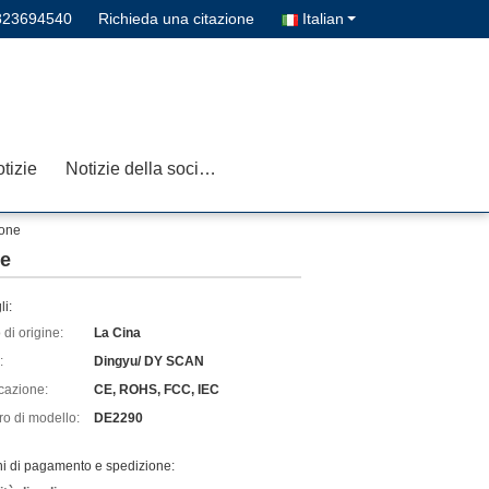
823694540
Richieda una citazione
Italian
tizie
Notizie della società
ione
ne
li:
di origine:
La Cina
:
Dingyu/ DY SCAN
icazione:
CE, ROHS, FCC, IEC
o di modello:
DE2290
ni di pagamento e spedizione: