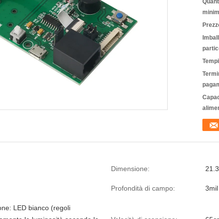
Quanti
minim
Prezz
Imbal
partic
Tempi
Termin
pagam
Capac
alime
Dimensione:
21.
Profondità di campo:
3mil
one: LED bianco (regoli