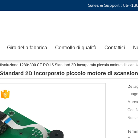
Sales & Support :
86--13
Giro della fabbrica
Controllo di qualità
Contattici
No
Risoluzione 1280*800 CE ROHS Standard 2D incorporato piccolo motore di scans
tandard 2D incorporato piccolo motore di scansio
Dettag
Luogo 
Marca
Certif
Numer
Termi