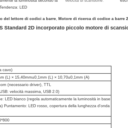
amente la luminosità secondo la
Velocità di scansione:
65c
 Tendenza: LED
 del lettore di codici a barre
,
Motore di ricerca di codice a barre 
 Standard 2D incorporato piccolo motore di scansi
a cavo)
m (L) × 15,40mm±0,1mm (L) × 10,70±0,1mm (A)
om (necessario driver), TTL
 USB: velocità massima, USB 2.0)
ne: LED bianco (regola automaticamente la luminosità in base
za) Puntamento: LED rosso, copertura della lunghezza d'onda
0*800