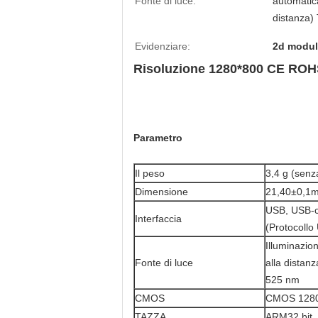
Fonte di luce:
automatic
distanza)
Evidenziare:
2d modulo
Risoluzione 1280*800 CE ROHS
Parametro
Il peso
3,4 g (senz
Dimensione
21,40±0,1m
USB, USB-c
Interfaccia
(Protocollo
Illuminazio
Fonte di luce
alla distan
525 nm
CMOS
CMOS 128
TAZZA
ARM32 bit