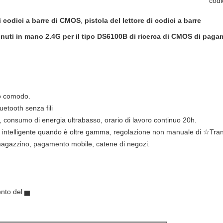
codi
i codici a barre di CMOS
,
pistola del lettore di codici a barre
 tenuti in mano 2.4G per il tipo DS6100B di ricerca di CMOS di pag
o comodo.
uetooth senza fili
o, consumo di energia ultrabasso, orario di lavoro continuo 20h.
 intelligente quando è oltre gamma, regolazione non manuale di ☆Tra
gazzino, pagamento mobile, catene di negozi.
nto del ▅