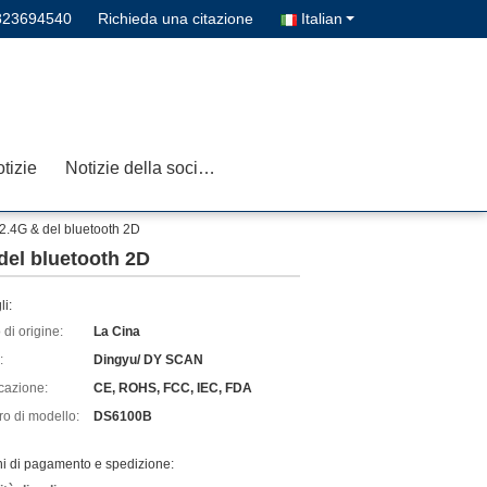
823694540
Richieda una citazione
Italian
tizie
Notizie della società
 2.4G & del bluetooth 2D
 del bluetooth 2D
li:
di origine:
La Cina
:
Dingyu/ DY SCAN
icazione:
CE, ROHS, FCC, IEC, FDA
o di modello:
DS6100B
ni di pagamento e spedizione: