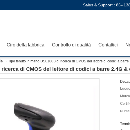
Sales & Support :
86--13
Giro della fabbrica
Controllo di qualità
Contattici
No
le
Tipo tenuto in mano DS6100B di ricerca di CMOS del lettore di codici a barre
icerca di CMOS del lettore di codici a barre 2.4G &
Dettag
Luogo 
Marca
Certif
Numer
Termi