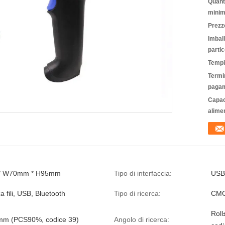
Quanti
minim
Prezz
Imbal
partic
Tempi
Termin
pagam
Capac
alime
* W70mm * H95mm
Tipo di interfaccia:
USB
 fili, USB, Bluetooth
Tipo di ricerca:
CM
Roll
1mm (PCS90%, codice 39)
Angolo di ricerca: