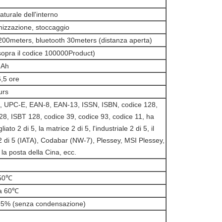
aturale dell'interno
nizzazione, stoccaggio
200meters, bluetooth 30meters (distanza aperta)
opra il codice 100000Product)
mAh
6,5 ore
urs
 UPC-E, EAN-8, EAN-13, ISSN, ISBN, codice 128,
8, ISBT 128, codice 39, codice 93, codice 11, ha
gliato 2 di 5, la matrice 2 di 5, l'industriale 2 di 5, il
o 2 di 5 (IATA), Codabar (NW-7), Plessey, MSI Plessey,
 la posta della Cina, ecc.
50℃
a 60℃
95% (senza condensazione)