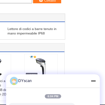
Contatto
Lettore di codici a barre tenuto in
mano impermeabile IP68
DYscan
ci a
32 il lettore di codici
i
a barre del CCD del
B del
CPU 1D del bit, USB
h 2D
ha fissato
6:04 PM
ca:
CM
l'analizzatore del
QR Code del