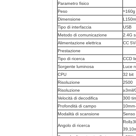
Parametro fisico
Peso
≈160g 
Dimensione
L150m
Tipo di interfaccia
USB
Metodo di comunicazione
2.4G se
Alimentazione elettrica
CC 5V
Prestazione
Tipo di ricerca
CCD li
Sorgente luminosa
Luce r
CPU
32 bit
Risoluzione
2500
Risoluzione
≥3mil/
Velocità di decodifica
300 ti
Profondità di campo
10mm
Modalità di scansione
Senso 
Roll±3
Angolo di ricerca
39,10