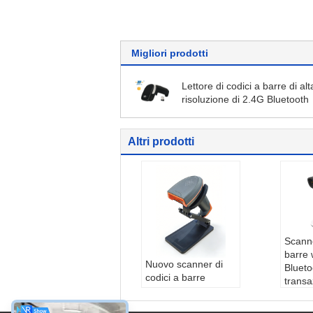
Migliori prodotti
Lettore di codici a barre di alt
risoluzione di 2.4G Bluetooth
Altri prodotti
Scanne
barre 
Nuovo scanner di
Blueto
codici a barre
transa
portatile QR con
pagam
supporto per il
senza