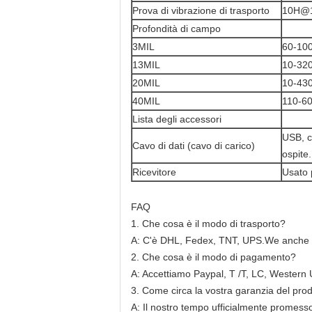
Prova di vibrazione di trasporto
10H@
Profondità di campo
3MIL
60-10
13MIL
10-32
20MIL
10-43
40MIL
110-6
Lista degli accessori
USB, c
Cavo di dati (cavo di carico)
ospite.
Ricevitore
Usato p
FAQ
1. Che cosa è il modo di trasporto?
A: C'è DHL, Fedex, TNT, UPS.We anche può
2. Che cosa è il modo di pagamento?
A: Accettiamo Paypal, T /T, LC, Wester
3. Come circa la vostra garanzia del pro
A: Il nostro tempo ufficialmente promess