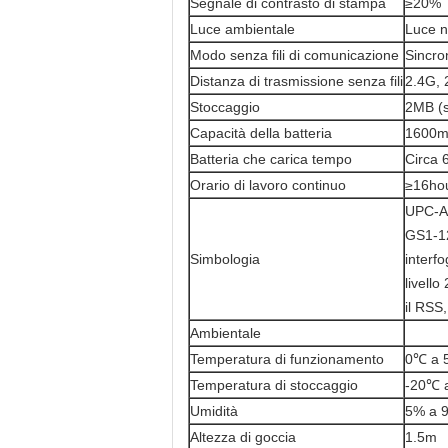
Segnale di contrasto di stampa
≥20%
Luce ambientale
Luce n
Modo senza fili di comunicazione
Sincro
Distanza di trasmissione senza fili
2.4G, 
Stoccaggio
2MB (s
Capacità della batteria
1600
Batteria che carica tempo
Circa 
Orario di lavoro continuo
≥16ho
UPC-A,
GS1-12
Simbologia
interfo
livell
il RSS,
Ambientale
Temperatura di funzionamento
0℃ a 
Temperatura di stoccaggio
-20℃ 
Umidità
5% a 
Altezza di goccia
1.5m