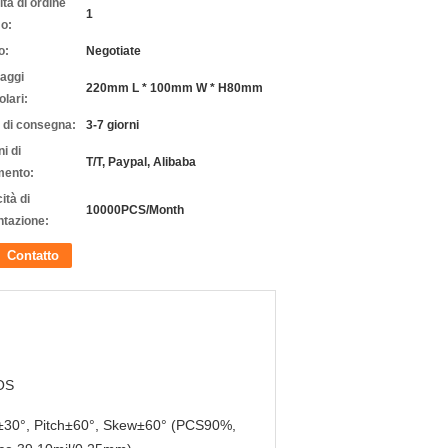
tà di ordine
1
o:
o:
Negotiate
laggi
220mm L * 100mm W * H80mm
olari:
 di consegna:
3-7 giorni
i di
T/T, Paypal, Alibaba
ento:
ità di
10000PCS/Month
ntazione:
Contatto
OS
±30°, Pitch±60°, Skew±60° (PCS90%,