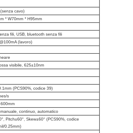
(senza cavo)
m * W70mm * H95mm
nza fili, USB, bluetooth senza fili
@100mA (lavoro)
neare
ossa visibile, 625±10nm
0.1mm (PCS90%, codice 39)
mes/s
-600mm
manuale, continuo, automatico
0°, Pitch±60°, Skew±60° (PCS90%, codice
mil/0.25mm)