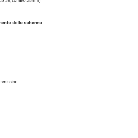
ce 39,10mil/0.25mm)
amento dello schermo
nsmission.