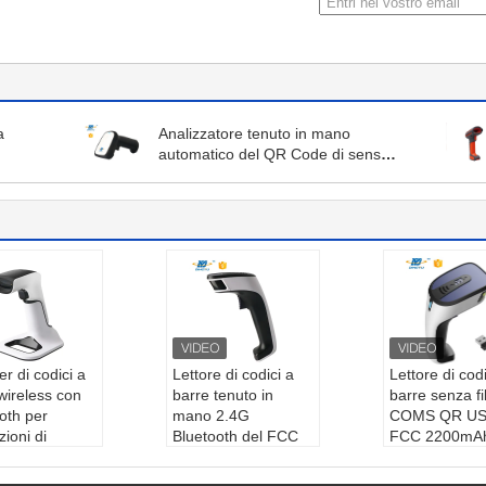
a
Analizzatore tenuto in mano
automatico del QR Code di senso
16Mb CMOS
r di codici a
Lettore di codici a
Lettore di codi
wireless con
barre tenuto in
barre senza fil
oth per
mano 2.4G
COMS QR US
zioni di
Bluetooth del FCC
FCC 2200mA
ento mobile
Android di CMOS
Tipo di ricer
 problemi
Tipo di ricerca:
CM
OS