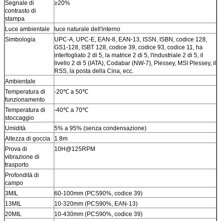
Segnale di
≥20%
contrasto di
stampa
Luce ambientale
luce naturale dell'interno
Simbologia
UPC-A, UPC-E, EAN-8, EAN-13, ISSN, ISBN, codice 128,
GS1-128, ISBT 128, codice 39, codice 93, codice 11, ha
interfogliato 2 di 5, la matrice 2 di 5, l'industriale 2 di 5, il
livello 2 di 5 (IATA), Codabar (NW-7), Plessey, MSI Plessey, il
RSS, la posta della Cina, ecc.
Ambientale
Temperatura di
-20℃ a 50℃
funzionamento
Temperatura di
-40℃ a 70℃
stoccaggio
Umidità
5% a 95% (senza condensazione)
Altezza di goccia
1.8m
Prova di
10H@125RPM
vibrazione di
trasporto
Profondità di
campo
3MIL
60-100mm (PCS90%, codice 39)
13MIL
10-320mm (PCS90%, EAN-13)
20MIL
10-430mm (PCS90%, codice 39)