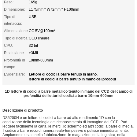
Peso:
165g
Dimensione:
L175mm * W72mm * H100mm
Tipo di
USB
interfaccia:
Alimentazione:
CC 5V@100mA
Tipo di ricerca:
CCD lineare
CPU:
32 bit
Risoluzione:
≥3MIL
Profondità di
10mm-600mm
campo:
Lettore di codici a barre tenuto in mano
Evidenziare:
,
lettore di codici a barre tenuto in mano dei prodotti
1D lettore di codici a barre metallico tenuto in mano del CCD del campo di
profondità dei lettori di codici a barre 10mm-600mm
Descrizione di prodotto
DS5200N è un lettore di codici a barre ad alto rendimento 1D con la
conduzione della tecnologia del riconoscimento di immagine del CCD. Può
leggere facilmente la carta, le merci, lo schermo ed altri codici a barre di media.
Il codice a barre record numera reale-tempestivo e pulisce immediatamente.
Ampiamente usato nella fabbricazione, in magazzino, nella logistica, nella