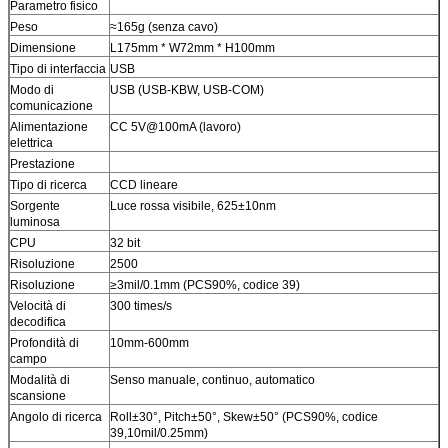
Parametro fisico
Peso
≈165g (senza cavo)
Dimensione
L175mm * W72mm * H100mm
Tipo di interfaccia
USB
Modo di
USB (USB-KBW, USB-COM)
comunicazione
Alimentazione
CC 5V@100mA (lavoro)
elettrica
Prestazione
Tipo di ricerca
CCD lineare
Sorgente
Luce rossa visibile, 625±10nm
luminosa
CPU
32 bit
Risoluzione
2500
Risoluzione
≥3mil/0.1mm (PCS90%, codice 39)
Velocità di
300 times/s
decodifica
Profondità di
10mm-600mm
campo
Modalità di
Senso manuale, continuo, automatico
scansione
Angolo di ricerca
Roll±30°, Pitch±50°, Skew±50° (PCS90%, codice
39,10mil/0.25mm)