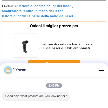
lettore di codice del qr del laser
Etichette:
,
analizzatore tenuto in mano del laser
,
lettore di codici a barre della radio del laser
Ottieni il miglior prezzo per
Il lettore di codici a barre lineare
300 del laser di USB cronometra
l'approvazione della velocità FC
di decodifica di /S
Continua
DYscan
Laser Barcode Scanner
Più
2:49 PM
Good day, what product are you looking for?
ateriale
tipo di interfaccia
Norma tenuta in
Analizzatore
Scanner 
BS del
di USB
mano del CE del
tenuto in mano
portatile s