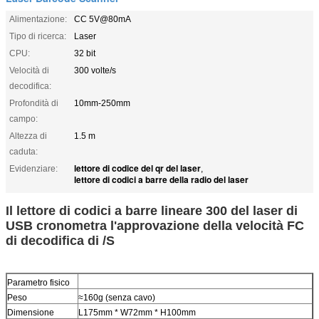
Alimentazione:
CC 5V@80mA
Tipo di ricerca:
Laser
CPU:
32 bit
Velocità di
300 volte/s
decodifica:
Profondità di
10mm-250mm
campo:
Altezza di
1.5 m
caduta:
lettore di codice del qr del laser
Evidenziare:
,
lettore di codici a barre della radio del laser
Il lettore di codici a barre lineare 300 del laser di
USB cronometra l'approvazione della velocità FC
di decodifica di /S
Parametro fisico
Peso
≈160g (senza cavo)
Dimensione
L175mm * W72mm * H100mm