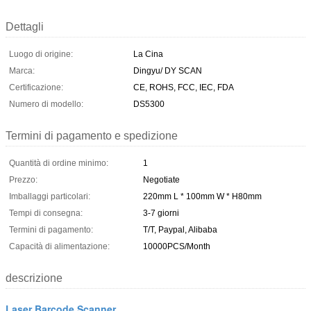
Dettagli
Luogo di origine:
La Cina
Marca:
Dingyu/ DY SCAN
Certificazione:
CE, ROHS, FCC, IEC, FDA
Numero di modello:
DS5300
Termini di pagamento e spedizione
Quantità di ordine minimo:
1
Prezzo:
Negotiate
Imballaggi particolari:
220mm L * 100mm W * H80mm
Tempi di consegna:
3-7 giorni
Termini di pagamento:
T/T, Paypal, Alibaba
Capacità di alimentazione:
10000PCS/Month
descrizione
Laser Barcode Scanner