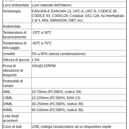
Luce ambientale
Luce naturale dell'interno
Simbologia
EAN/JAN-8, EAN/JAN-13, UPC-A, UPC-E, CODICE 39,
CODICE 93, CODE128, Codabar, GS1-128, ha interfogliato
2 di 5, MSI, ISBN/ISSN, ISBT, ecc.
Ambientale
Temperatura di
-20℃ a 50℃
funzionamento
Temperatura di
-40℃ a 70℃
stoccaggio
Umidità
5% a 95% (senza condensazione)
Altezza di goccia
1.5m
Prova di
10H@125RPM
vibrazione di
trasporto
Profondità di
campo
4MIL
10-70mm (PCS90%, codice 39)
13MIL
10-220mm (PCS90%, EAN-13)
20MIL
30-250mm (PCS90%, codice 39)
40MIL
60-240mm (PCS90%, codice 39)
Lista degli
accessori
Cavo di dati
USB, collega l'analizzatore ad un dispositivo ospite