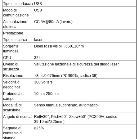
Tipo di interfaccia
USB
Modo di
USB
comunicazione
Alimentazione
CC 5V@80mA (lavoro)
elettrica
Prestazione
Tipo di ricerca
laser
Sorgente
Diodi rossi visibili, 650±10nm
luminosa
CPU
32 bit
Livello di
Valutazione nazionale di sicurezza del diodo laser
sicurezza
Risoluzione
≥3mil/0.076mm (PCS90%, codice 39)
Velocità di
300 volte/s
decodifica
Profondità di
10mm-250mm
campo
Modalità di
Senso manuale, continuo, automatico
scansione
Angolo di ricerca
Roll±30°, Pitch±50°, Skew±50° (PCS90%, codice
39,10mil/0.25mm)
Segnale di
≥25%
contrasto di
stampa