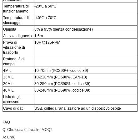
Temperatura di
-20℃ a 50℃
funzionamento
Temperatura di
-40℃ a 70℃
stoccaggio
Umidità
5% a 95% (senza condensazione)
Altezza di goccia
1.5m
Prova di
10H@125RPM
vibrazione di
trasporto
Profondità di
campo
4MIL
10-70mm (PCS90%, codice 39)
13MIL
10-220mm (PCS90%, EAN-13)
20MIL
30-250mm (PCS90%, codice 39)
40MIL
60-240mm (PCS90%, codice 39)
Lista degli
accessori
Cavo di dati
USB, collega l'analizzatore ad un dispositivo ospite
FAQ
Q: Che cosa è il vostro MOQ?
A: Uno.