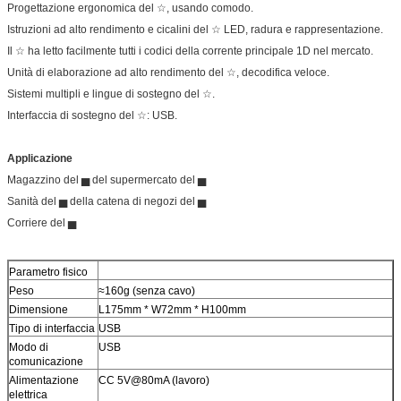
Progettazione ergonomica del ☆, usando comodo.
Istruzioni ad alto rendimento e cicalini del ☆ LED, radura e rappresentazione.
Il ☆ ha letto facilmente tutti i codici della corrente principale 1D nel mercato.
Unità di elaborazione ad alto rendimento del ☆, decodifica veloce.
Sistemi multipli e lingue di sostegno del ☆.
Interfaccia di sostegno del ☆: USB.
Applicazione
Magazzino del ▅ del supermercato del ▅
Sanità del ▅ della catena di negozi del ▅
Corriere del ▅
Parametro fisico
Peso
≈160g (senza cavo)
Dimensione
L175mm * W72mm * H100mm
Tipo di interfaccia
USB
Modo di
USB
comunicazione
Alimentazione
CC 5V@80mA (lavoro)
elettrica