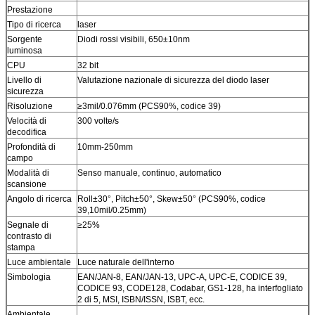
Prestazione
Tipo di ricerca
laser
Sorgente
Diodi rossi visibili, 650±10nm
luminosa
CPU
32 bit
Livello di
Valutazione nazionale di sicurezza del diodo laser
sicurezza
Risoluzione
≥3mil/0.076mm (PCS90%, codice 39)
Velocità di
300 volte/s
decodifica
Profondità di
10mm-250mm
campo
Modalità di
Senso manuale, continuo, automatico
scansione
Angolo di ricerca
Roll±30°, Pitch±50°, Skew±50° (PCS90%, codice
39,10mil/0.25mm)
Segnale di
≥25%
contrasto di
stampa
Luce ambientale
Luce naturale dell'interno
Simbologia
EAN/JAN-8, EAN/JAN-13, UPC-A, UPC-E, CODICE 39,
CODICE 93, CODE128, Codabar, GS1-128, ha interfogliato
2 di 5, MSI, ISBN/ISSN, ISBT, ecc.
Ambientale