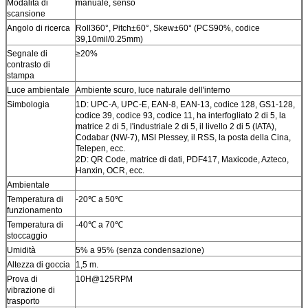
Modalità di
manuale, senso
scansione
Angolo di ricerca
Roll360°, Pitch±60°, Skew±60° (PCS90%, codice
39,10mil/0.25mm)
Segnale di
≥20%
contrasto di
stampa
Luce ambientale
Ambiente scuro, luce naturale dell'interno
Simbologia
1D: UPC-A, UPC-E, EAN-8, EAN-13, codice 128, GS1-128,
codice 39, codice 93, codice 11, ha interfogliato 2 di 5, la
matrice 2 di 5, l'industriale 2 di 5, il livello 2 di 5 (IATA),
Codabar (NW-7), MSI Plessey, il RSS, la posta della Cina,
Telepen, ecc.
2D: QR Code, matrice di dati, PDF417, Maxicode, Azteco,
Hanxin, OCR, ecc.
Ambientale
Temperatura di
-20℃ a 50℃
funzionamento
Temperatura di
-40℃ a 70℃
stoccaggio
Umidità
5% a 95% (senza condensazione)
Altezza di goccia
1,5 m.
Prova di
10H@125RPM
vibrazione di
trasporto