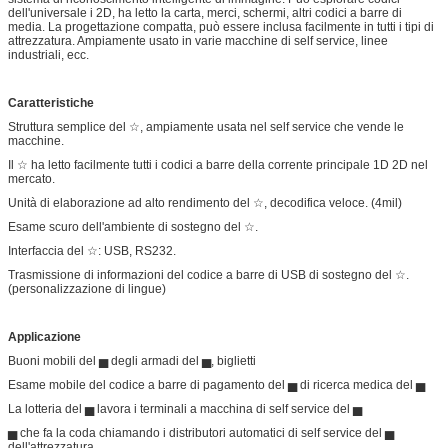
dell'universale i 2D, ha letto la carta, merci, schermi, altri codici a barre di
media. La progettazione compatta, può essere inclusa facilmente in tutti i tipi di
attrezzatura. Ampiamente usato in varie macchine di self service, linee
industriali, ecc.
Caratteristiche
Struttura semplice del ☆, ampiamente usata nel self service che vende le
macchine.
Il ☆ ha letto facilmente tutti i codici a barre della corrente principale 1D 2D nel
mercato.
Unità di elaborazione ad alto rendimento del ☆, decodifica veloce. (4mil)
Esame scuro dell'ambiente di sostegno del ☆.
Interfaccia del ☆: USB, RS232.
Trasmissione di informazioni del codice a barre di USB di sostegno del ☆.
(personalizzazione di lingue)
Applicazione
Buoni mobili del ▅ degli armadi del ▅, biglietti
Esame mobile del codice a barre di pagamento del ▅ di ricerca medica del ▅
La lotteria del ▅ lavora i terminali a macchina di self service del ▅
▅ che fa la coda chiamando i distributori automatici di self service del ▅
dell'attrezzatura