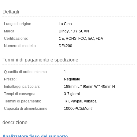
Dettagli
Luogo di origine:
La Cina
Marca:
Dingyu/ DY SCAN
Certificazione:
CE, ROHS, FCC, IEC, FDA
Numero di modello:
DF4200
Termini di pagamento e spedizione
Quantità di ordine minimo:
1
Prezzo:
Negotiate
Imballaggi particolari:
188mm L * 95mm W * 40mm H
Tempi di consegna:
3-7 giorni
Termini di pagamento:
T/T, Paypal, Alibaba
Capacità di alimentazione:
10000PCS/Month
descrizione
Analizzatore fisso del supporto