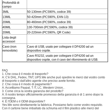
Profondità di
campo
3MIL
50-130mm (PCS90%, codice 39)
13MIL
50-420mm (PCS90%, EAN-13)
20MIL
80-460mm (PCS90%, codice 39)
40MIL
130-700mm (PCS90%, codice 39)
20MIL
20-220mm (PCS90%, QR Code)
Lista degli
accessori
Cavo (non
Cavo di USB, usato per collegare il DF4200 ad un
removibile)
dispositivo ospite.
Cavo RS232, usato per collegare il DF4200 ad un
dispositivo ospite, con il cavo del rifornimento di USB.
FAQ
1. Che cosa è il modo di trasporto?
A: C'è DHL, Fedex, TNT, UPS.We anche può spedire le merci dal vostro conto
di trasporto o dall'altro agente che preciso avete fornito.
2. Che cosa è il modo di pagamento?
A: Accettiamo Paypal, T /T, LC, Western Union, .
3. Come circa la vostra garanzia del prodotto?
A: Il nostro tempo ufficialmente promesso della garanzia è di 1 anno dopo la
consegna.
4. È l'OEM o il ODM disponibile?
Yes.We sono direttamente la fabbrica. Possiamo farlo come vostro requisito.
Con il cartone bene imballato da schiuma ed il film plastico alle merci del