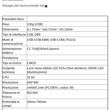
Sviluppo del microcontroller del ▅
Parametro fisico
Peso
100g (USB)
Dimensione
(L) 70mm * (w)) 51mm * (H) 23mm
Tipo di interfaccia
USB, DB9
Modo di
USB (USB-KBW, USB-COM), RS232
comunicazione
Alimentazione
CC 5V@280mA (lavoro)
elettrica
Prestazione
Tipo di ricerca
CMOS
Sorgente
Luce rossa visibile LED 625±10nm (tendere), 6500K LED
luminosa
(illuminazione)
CPU
32 bit
Risoluzione
640*480
Risoluzione
≥4mil/0.1mm (PCS90%, codice 39)
Tolleranza di
60CM/S
ricerca
Profondità di
20mm-700mm
campo