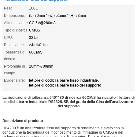
Peso:
100G
Dimensione:
(L) 70mm * (w)) 51mm * (H) 23mm
Alimentazione:
CC 5V@280mA
Tipo di ricerca:
CMOS
CPU:
32 bit
Risoluzione:
≥4mil/0.1mm
Tolleranza di
60CM/S
ricerca:
Profondità di
20mm-700mm
campo:
lettore di codici a barre fisso industriale
Evidenziare:
,
lettore di codici a barre fisso del supporto
La risoluzione di tolleranza 640*480 di ricerca 60CM/S ha riparato il lettore di
codici a barre industriale RS232/USB del grado della Cina dell'analizzatore
del supporto
Descrizione di prodotto
DF4200 è un analizzatore fisso del supporto di rendimento elevato con la
conduzione la tecnologia del riconoscimento di immagine di CMOS e del
sistema di riconoscimento intelligente di immagine. Può esplorare codici