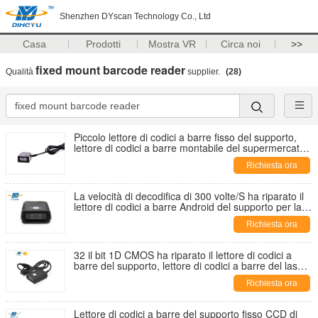
Shenzhen DYscan Technology Co., Ltd
Casa
Prodotti
Mostra VR
Circa noi
>>
fixed mount barcode reader
Qualità
supplier.
(28)
Piccolo lettore di codici a barre fisso del supporto,
lettore di codici a barre montabile del supermercato
1d
Richiesta ora
La velocità di decodifica di 300 volte/S ha riparato il
lettore di codici a barre Android del supporto per la
linea di produzione
Richiesta ora
32 il bit 1D CMOS ha riparato il lettore di codici a
barre del supporto, lettore di codici a barre del laser
per l'industria
Richiesta ora
Lettore di codici a barre del supporto fisso CCD di