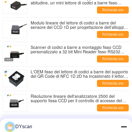
abitudine, un mini lettore di codici a barre fisso
Rs232 DF3100 di 32 bit
Richiesta ora
Modulo lineare del lettore di codici a barre del
sensore del CCD 1D per progettazione dell'alloggio
del deposito di logistica mini
Richiesta ora
Scanner di codici a barre a montaggio fisso CCD
personalizzato a 32 bit Mini Reader fisso RS232
DF3100
Richiesta ora
L'OEM fisso del lettore di codici a barre del supporto
del QR Code di NFC 1D 2D ha incastonato il lettore
di codici a barre
Richiesta ora
Risoluzione lineare dell'analizzatore 2500 del
supporto fissa CCD per il controllo di accesso del
chiosco
Richiesta ora
Il mini CMOS 2d ha riparato il tipo incluso risoluzione
di USB dell'analizzatore del supporto di 640*480
DYscan