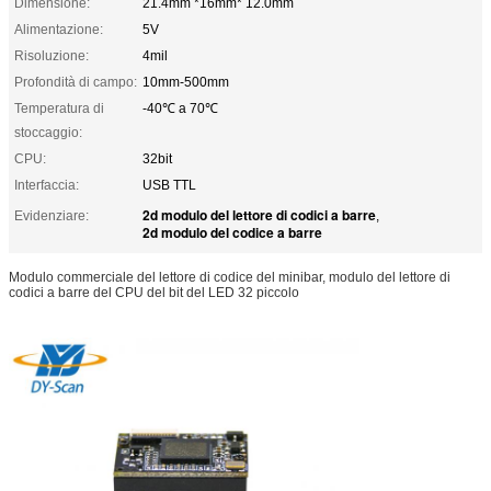
Dimensione:
21.4mm *16mm* 12.0mm
Alimentazione:
5V
Risoluzione:
4mil
Profondità di campo:
10mm-500mm
Temperatura di
-40℃ a 70℃
stoccaggio:
CPU:
32bit
Interfaccia:
USB TTL
2d modulo del lettore di codici a barre
Evidenziare:
,
2d modulo del codice a barre
Modulo commerciale del lettore di codice del minibar, modulo del lettore di
codici a barre del CPU del bit del LED 32 piccolo