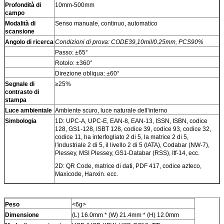
Profondità di
10mm-500mm
campo
Modalità di
Senso manuale, continuo, automatico
scansione
Angolo di ricerca
Condizioni di prova: CODE39,10mil/0.25mm, PCS90%
Passo: ±65°
Rotolo: ±360°
Direzione obliqua: ±60°
Segnale di
≥25%
contrasto di
stampa
Luce ambientale
Ambiente scuro, luce naturale dell'interno
Simbologia
1D: UPC-A, UPC-E, EAN-8, EAN-13, ISSN, ISBN, codice
128, GS1-128, ISBT 128, codice 39, codice 93, codice 32,
codice 11, ha interfogliato 2 di 5, la matrice 2 di 5,
l'industriale 2 di 5, il livello 2 di 5 (IATA), Codabar (NW-7),
Plessey, MSI Plessey, GS1-Databar (RSS), Itf-14, ecc.
2D: QR Code, matrice di dati, PDF 417, codice azteco,
Maxicode, Hanxin. ecc.
Peso
<6g>
Dimensione
(L) 16.0mm * (W) 21.4mm * (H) 12.0mm