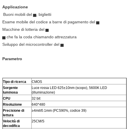
Applicazione
Buoni mobili del ▅, biglietti
Esame mobile del codice a barre di pagamento del ▅
Macchine di lotteria del ▅
▅ che fa la coda chiamando attrezzatura
Sviluppo del microcontroller del ▅
Parametro
Tipo di ricerca
CMOS
Sorgente
Luce rossa LED 625±10nm (scopo), 5600K LED
luminosa
(illuminazione)
CPU
32 bit
Risoluzione
640*480
Precisione di
≥4mil/0.1mm (PCS90%, codice 39)
lettura
Velocità di
25CM/S
decodifica