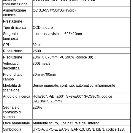
comunicazione
Alimentazione
CC 3.3-5V@50mA (lavoro)
elettrica
Prestazione
Tipo di ricerca
CCD lineare
Sorgente
Luce rossa visibile, 625±10nm
luminosa
CPU
32 bit
Risoluzione
2500
Risoluzione
≥3mil/0.076mm (PCS90%, codice 39)
Velocità di
300times/s
decodifica
Profondità di
30mm-700mm
campo
Modalità di
Senso manuale, continuo, automatico, infiammante
scansione
Angolo di ricerca
Roll±30°, Pitch±60°, Skew±60° (PCS90%, codice
39,10mil/0.25mm)
Segnale di
≥20%
contrasto di
stampa
Luce ambientale
Ambiente scuro, luce naturale dell'interno
Simbologia
UPC-A, UPC-E, EAN-8, EAN-13, ISSN, ISBN, codice 128,