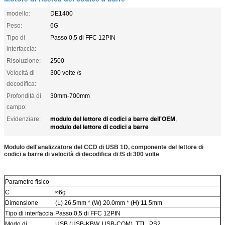
modello:
DE1400
Peso:
6G
Tipo di
Passo 0,5 di FFC 12PIN
interfaccia:
Risoluzione:
2500
Velocità di
300 volte /s
decodifica:
Profondità di
30mm-700mm
campo:
modulo del lettore di codici a barre dell'OEM
Evidenziare:
,
modulo del lettore di codici a barre
Modulo dell'analizzatore del CCD di USB 1D, componente del lettore di
codici a barre di velocità di decodifica di /S di 300 volte
Parametro fisico
C
≈6g
Dimensione
(L) 26.5mm * (W) 20.0mm * (H) 11.5mm
Tipo di interfaccia
Passo 0,5 di FFC 12PIN
Modo di
USB (USB-KBW, USB-COM), TTL, PS2