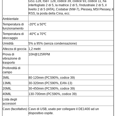
GS1-128, ISBT 128, codice 39, codice 93, codice 11, ha
interfogliato 2 di 5, la matrice 2 di 5, l'industriale 2 di 5, il
livello 2 di 5 (IATA), Codabar (NW-7), Plessey, MSI Plessey, il
RSS, la posta della Cina, ecc.
Ambientale
Temperatura di
-20℃ a 50℃
funzionamento
Temperatura di
-40℃ a 70℃
stoccaggio
Umidità
5% a 95% (senza condensazione)
Altezza di goccia
1,2 metri
Prova di
10H@125RPM
vibrazione di
trasporto
Profondità di
campo
3MIL
80-120mm (PCS90%, codice 39)
13MIL
30-320mm (PCS90%, EAN-13)
20MIL
30-450mm (PCS90%, codice 39)
40MIL
130-700mm (PCS90%, codice 39)
Lista degli
accessori
Cavo (facoltativo)
Cavo di USB, usato per collegare il DE1400 ad un
dispositivo ospite.