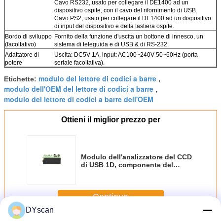
Cavo RS232, usato per collegare il DE1400 ad un
dispositivo ospite, con il cavo del rifornimento di USB.
Cavo PS2, usato per collegare il DE1400 ad un dispositivo
di input del dispositivo e della tastiera ospite.
Bordo di sviluppo
Fornito della funzione d'uscita un bottone di innesco, un
(facoltativo)
sistema di teleguida e di USB & di RS-232.
Adattatore di
Uscita: DC5V 1A, input: AC100~240V 50~60Hz (porta
potere
seriale facoltativa).
modulo del lettore di codici a barre
Etichette:
,
modulo dell'OEM del lettore di codici a barre
,
modulo del lettore di codici a barre dell'OEM
Ottieni il miglior prezzo per
Modulo dell'analizzatore del CCD
di USB 1D, componente del
lettore di codici a barre di
velocità di decodifica di /S di 300
volte
Continua
DYscan