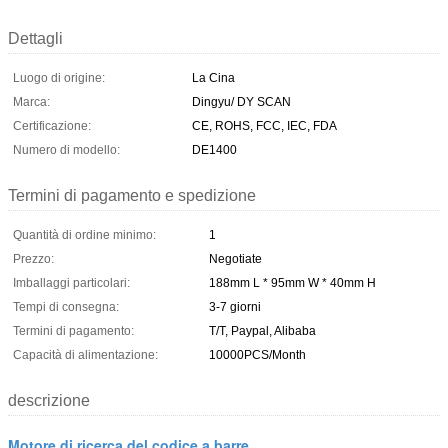
Dettagli
Luogo di origine:
La Cina
Marca:
Dingyu/ DY SCAN
Certificazione:
CE, ROHS, FCC, IEC, FDA
Numero di modello:
DE1400
Termini di pagamento e spedizione
Quantità di ordine minimo:
1
Prezzo:
Negotiate
Imballaggi particolari:
188mm L * 95mm W * 40mm H
Tempi di consegna:
3-7 giorni
Termini di pagamento:
T/T, Paypal, Alibaba
Capacità di alimentazione:
10000PCS/Month
descrizione
Motore di ricerca del codice a barre