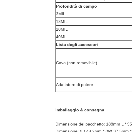
Profondità di campo
3MIL
13MIL
20MIL
40MIL
Lista degli accessori
Cavo (non removibile)
Adattatore di potere
Imballaggio & consegna
Dimensione del pacchetto: 188mm L * 
Dimensione: (L) 49.2mm * (W) 37.5mm 