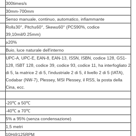
300times/s
30mm-700mm
Senso manuale, continuo, automatico, infiammante
Roll±30°, Pitch±60°, Skew±60° (PCS90%, codice
39,10mil/0.25mm)
≥20%
Buio, luce naturale dell'interno
UPC-A, UPC-E, EAN-8, EAN-13, ISSN, ISBN, codice 128, GS1-
128, ISBT 128, codice 39, codice 93, codice 11, ha interfogliato 2
di 5, la matrice 2 di 5, l'industriale 2 di 5, il livello 2 di 5 (IATA),
Codabar (NW-7), Plessey, MSI Plessey, il RSS, la posta della
Cina, ecc.
-20℃ a 50℃
-40℃ a 70℃
5% a 95% (senza condensazione)
1,5 metri
10H@125RPM