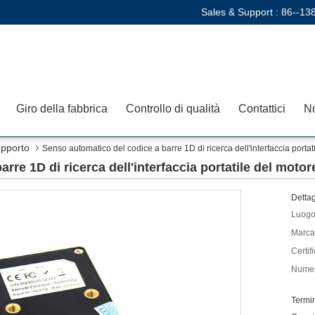
Sales & Support :
86--13
Giro della fabbrica
Controllo di qualità
Contattici
No
upporto
Senso automatico del codice a barre 1D di ricerca dell'interfaccia port
rre 1D di ricerca dell'interfaccia portatile del mot
Dettag
Luogo 
Marca
Certif
Numer
Termi