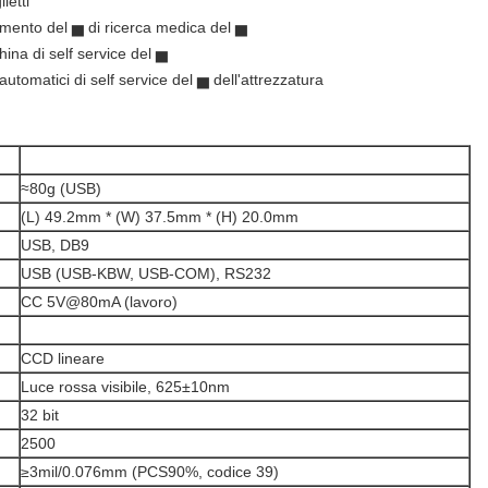
ietti
mento del ▅ di ricerca medica del ▅
hina di self service del ▅
automatici di self service del ▅ dell'attrezzatura
≈80g (USB)
(L) 49.2mm * (W) 37.5mm * (H) 20.0mm
USB, DB9
USB (USB-KBW, USB-COM), RS232
CC 5V@80mA (lavoro)
CCD lineare
Luce rossa visibile, 625±10nm
32 bit
2500
≥3mil/0.076mm (PCS90%, codice 39)