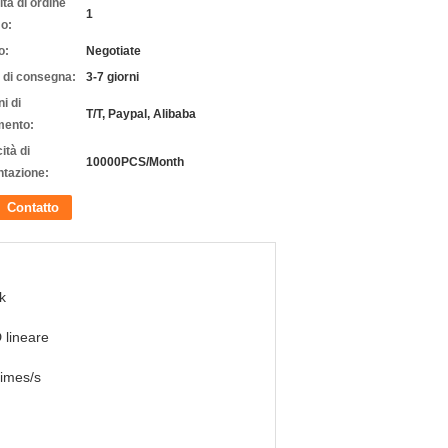
tà di ordine
1
o:
o:
Negotiate
 di consegna:
3-7 giorni
i di
T/T, Paypal, Alibaba
ento:
ità di
10000PCS/Month
ntazione:
Contatto
k
lineare
imes/s