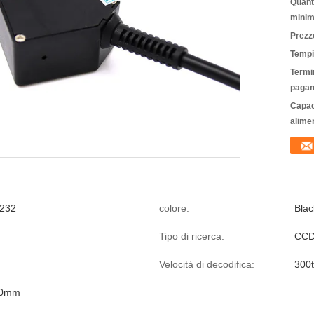
Quanti
minim
Prezz
Tempi
Termin
pagam
Capac
alime
232
colore:
Blac
Tipo di ricerca:
CCD 
Velocità di decodifica:
300t
00mm