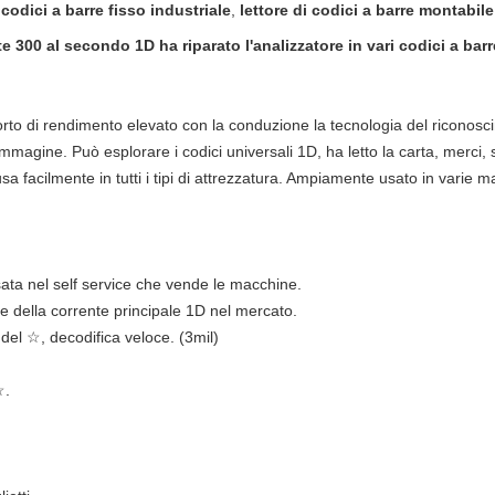
 codici a barre fisso industriale
,
lettore di codici a barre montabile
ate 300 al secondo 1D ha riparato l'analizzatore in vari codici a bar
rto di rendimento elevato con la conduzione la tecnologia del riconos
immagine. Può esplorare i codici universali 1D, ha letto la carta, merci, 
facilmente in tutti i tipi di attrezzatura. Ampiamente usato in varie macc
ta nel self service che vende le macchine.
arre della corrente principale 1D nel mercato.
del ☆, decodifica veloce. (3mil)
☆.