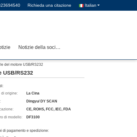
823694540
Richieda una citazione
Italian
tizie
Notizie della società
atile del motore USB/RS232
ore USB/RS232
li:
di origine:
La Cina
:
Dingyu/ DY SCAN
icazione:
CE, ROHS, FCC, IEC, FDA
o di modello:
DF3100
ni di pagamento e spedizione: