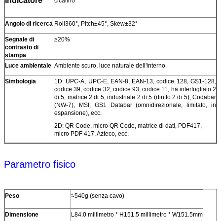
Indicatore
cicalino
Angolo di ricerca
Roll360°, Pitch±45°, Skew±32°
Segnale di
≥20%
contrasto di
stampa
Luce ambientale
Ambiente scuro, luce naturale dell'interno
Simbologia
1D: UPC-A, UPC-E, EAN-8, EAN-13, codice 128, GS1-128,
codice 39, codice 32, codice 93, codice 11, ha interfogliato 2
di 5, matrice 2 di 5, industriale 2 di 5 (diritto 2 di 5), Codabar
(NW-7), MSI, GS1 Databar (omnidirezionale, limitato, in
espansione), ecc.
2D: QR Code, micro QR Code, matrice di dati, PDF417,
micro PDF 417, Azteco, ecc.
Parametro fisico
Peso
≈540g (senza cavo)
Dimensione
L84.0 millimetro * H151.5 millimetro * W151.5mm