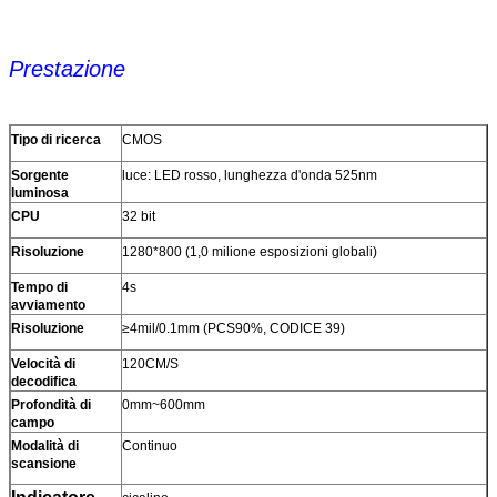
Prestazione
Tipo di ricerca
CMOS
Sorgente
luce: LED rosso, lunghezza d'onda 525nm
luminosa
CPU
32 bit
Risoluzione
1280*800 (1,0 milione esposizioni globali)
Tempo di
4s
avviamento
Risoluzione
≥4mil/0.1mm (PCS90%, CODICE 39)
Velocità di
120CM/S
decodifica
Profondità di
0mm~600mm
campo
Modalità di
Continuo
scansione