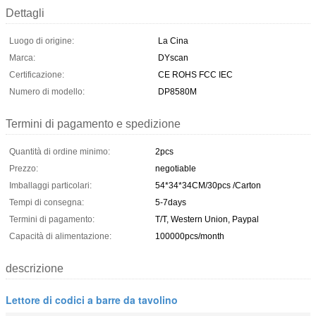
Dettagli
Luogo di origine:
La Cina
Marca:
DYscan
Certificazione:
CE ROHS FCC IEC
Numero di modello:
DP8580M
Termini di pagamento e spedizione
Quantità di ordine minimo:
2pcs
Prezzo:
negotiable
Imballaggi particolari:
54*34*34CM/30pcs /Carton
Tempi di consegna:
5-7days
Termini di pagamento:
T/T, Western Union, Paypal
Capacità di alimentazione:
100000pcs/month
descrizione
Lettore di codici a barre da tavolino