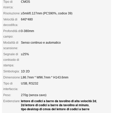
Tipo di
CMOS
ricerca:
Risoluzione:
≥5mil/0.127mm (PCS90%, codice 39)
Velocità di
640*480
decodifica:
Profondità di
0-380mm
campo:
Modalità di
Senso continuo e automatico
scansione:
Segnale di
≥25%
contrasto di
stampa:
Simbologia:
1D 2D
Dimensione:
L86.7mm * W96.7mm * H143.6mm
Tipo di
USB, RS232
interfaccia:
Peso:
270g (senza cavo)
lettore di codici a barre da tavolino di alta velocità 2d
Evidenziare:
,
2d lettore di codici a barre da tavolino al minuto
,
tipo desktop di cmos del lettore di codici a barre