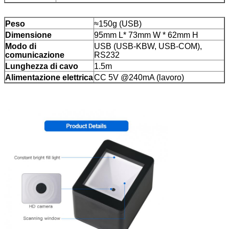
Peso
≈150g (USB)
Dimensione
95mm L* 73mm W * 62mm H
Modo di
USB (USB-KBW, USB-COM),
comunicazione
RS232
Lunghezza di cavo
1.5m
Alimentazione elettrica
CC 5V @240mA (lavoro)