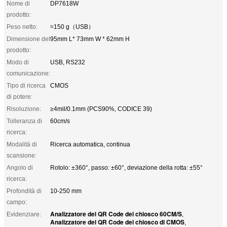
Nome di
DP7618W
prodotto:
Peso netto:
≈150 g（USB）
Dimensione del
95mm L* 73mm W * 62mm H
prodotto:
Modo di
USB, RS232
comunicazione:
Tipo di ricerca
CMOS
di potere:
Risoluzione:
≥4mil/0.1mm (PCS90%, CODICE 39)
Tolleranza di
60cm/s
ricerca:
Modalità di
Ricerca automatica, continua
scansione:
Angolo di
Rotolo: ±360°, passo: ±60°, deviazione della rotta: ±55°
ricerca:
Profondità di
10-250 mm
campo:
Analizzatore del QR Code del chiosco 60CM/S
Evidenziare:
,
Analizzatore del QR Code del chiosco di CMOS
,