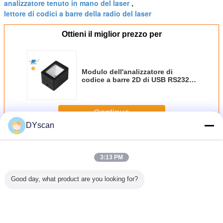
analizzatore tenuto in mano del laser
,
lettore di codici a barre della radio del laser
Ottieni il miglior prezzo per
Modulo dell'analizzatore di
codice a barre 2D di USB RS232
dell'analizzatore del QR Code del
chiosco di CMOS
Continua
DYscan
Lettore di codici a barre da tavolino
Più
3:13 PM
Good day, what product are you looking for?
i codici a
TTL ha
Desktop Barcode
High Speed
Lettore di 
 tavolino
incastonato
Reader 1D 2D
Handsfree 2D
barre da t
 CPU
supporto fisso
Omnidirectional
Barcode Reader
dell'interf
nte 32
60CM/S DP7628
Piattaforma di
Wireless Desktop
USB R