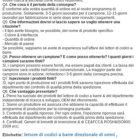
vostre marca & etichetta come vostro requiment;
Q4.
Che cosa è il periodo della consegna?
È conforme alla vostra quantità di ordine ed al nostro programma di
produzione. Solitamente, 3-5 giorni lavorativi per il campione, 12-15 giorni
lavorativi per fabbricazione in serie dopo aver ricevuto i pagamenti.
Q5.
Che informazioni dovrei vi lascio sapere se voglio ottenere una
citazione?
-
Il tipo avete bisogno, se possibile, del nome di prodotto specifico
- Colore & interfaccia
- Quantità di ordine
- Mercato di paese
Se possibile, sappiamo se avete di esperienza sull'affare dei lettori di codici a
barre
Q6.
Posso ottenere un campione? E come posso ottenerlo? I quanti giorni i
campioni saranno finiti?
Sì, i campioni possono essere forniti, ma essere pagati dai clienti. La tassa del
campione sarà credito nell'ordine convenzionale. La maggior parte dei
campioni sono in azione, richiedono i 3-6 giorni dalla consegna precisa.
Q7.
Ispezionate i prodotti finiti?
Sì, ogni punto di produzione ed i prodotti finiti saranno ispezione effettuata dal
dipartimento del controllo di qualità prima della spedizione.
Q8.
Che vantaggio presentate?
1.
Pieno ha suonato dei prodotti del lettore di codici a barre & del dipartimento
indipendente di ricerca e sviluppo, OEM del rifornimento.
2. Siamo un produttore ed assicura che abbiamo la capacità di effettuare il
programma di produzione per la consegna puntuale.
3. Controllo di qualità rigoroso. Per ogni ordine, l'ispezione rigorosa sarà
effettuata dal dipartimento del controllo di qualità prima della spedizione,
4. Certificati: Generi di brevetti di invenzione & di CE&FCC& ROSH&ISO900:
2008 ecc;
lettore di codici a barre direzionale di omni
Etichette:
,