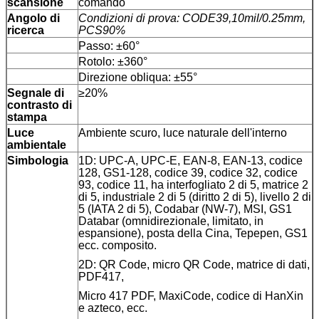
scansione
comando
Angolo di
Condizioni di prova: CODE39,10mil/0.25mm,
ricerca
PCS90%
Passo: ±60°
Rotolo: ±360°
Direzione obliqua: ±55°
Segnale di
≥20%
contrasto di
stampa
Luce
Ambiente scuro, luce naturale dell'interno
ambientale
Simbologia
1D: UPC-A, UPC-E, EAN-8, EAN-13, codice
128, GS1-128, codice 39, codice 32, codice
93, codice 11, ha interfogliato 2 di 5, matrice 2
di 5, industriale 2 di 5 (diritto 2 di 5), livello 2 di
5 (IATA 2 di 5), Codabar (NW-7), MSI, GS1
Databar (omnidirezionale, limitato, in
espansione), posta della Cina, Tepepen, GS1
ecc. composito.
2D: QR Code, micro QR Code, matrice di dati,
PDF417,
Micro 417 PDF, MaxiCode, codice di HanXin
e azteco, ecc.