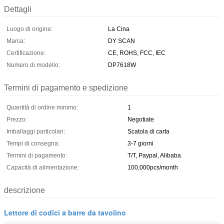
Dettagli
Luogo di origine:
La Cina
Marca:
DY SCAN
Certificazione:
CE, ROHS, FCC, IEC
Numero di modello:
DP7618W
Termini di pagamento e spedizione
Quantità di ordine minimo:
1
Prezzo:
Negotiate
Imballaggi particolari:
Scatola di carta
Tempi di consegna:
3-7 giorni
Termini di pagamento:
T/T, Paypal, Alibaba
Capacità di alimentazione:
100,000pcs/month
descrizione
Lettore di codici a barre da tavolino