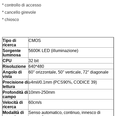
* controllo di accesso
* cancello girevole
* chiosco
Tipo di
CMOS
ricerca
Sorgente
5600K LED (illuminazione)
luminosa
CPU
32 bit
Risoluzione
640*480
Angolo di
60° orizzontale, 50° verticale, 72° diagonale
vista
Precisione di
≥4mil/0.1mm (PCS90%, CODICE 39)
lettura
Profondità di
10mm-250mm
campo
Velocità di
60cm/s
ricerca
Modalità di
Senso automatico, continuo, innesco di