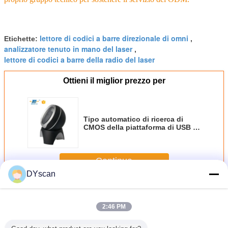
lettore di codici a barre direzionale di omni
Etichette:
,
analizzatore tenuto in mano del laser
,
lettore di codici a barre della radio del laser
Ottieni il miglior prezzo per
Tipo automatico di ricerca di
CMOS della piattaforma di USB di
senso del 2D lettore di codici a
barre da tavolino rotabile
Continua
DYscan
Lettore di codici a barre da tavolino
Più
2:46 PM