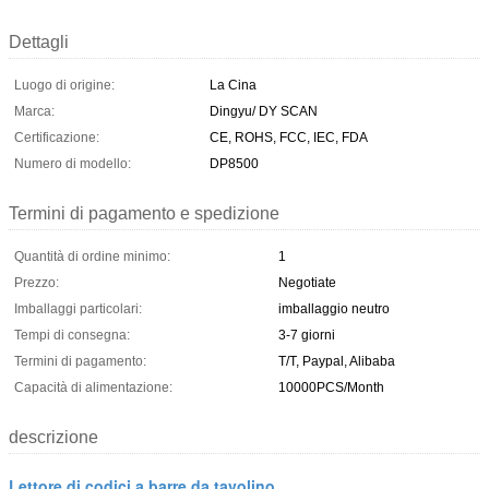
Dettagli
Luogo di origine:
La Cina
Marca:
Dingyu/ DY SCAN
Certificazione:
CE, ROHS, FCC, IEC, FDA
Numero di modello:
DP8500
Termini di pagamento e spedizione
Quantità di ordine minimo:
1
Prezzo:
Negotiate
Imballaggi particolari:
imballaggio neutro
Tempi di consegna:
3-7 giorni
Termini di pagamento:
T/T, Paypal, Alibaba
Capacità di alimentazione:
10000PCS/Month
descrizione
Lettore di codici a barre da tavolino