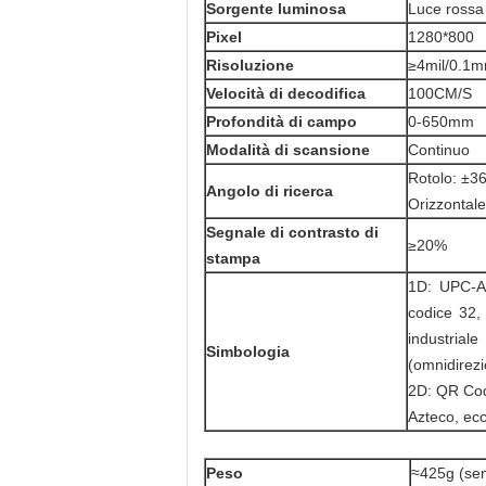
Sorgente luminosa
Luce rossa
Pixel
1280*800
Risoluzione
≥4mil/0.1
Velocità di decodifica
100CM/S
Profondità di campo
0-650mm
Modalità di scansione
Continuo
Rotolo: ±36
Angolo di ricerca
Orizzontale
Segnale di contrasto di
≥20%
stampa
1D: UPC-A
codice 32, 
industrial
Simbologia
(omnidirezi
2D: QR Cod
Azteco, ecc
Peso
≈425g (se