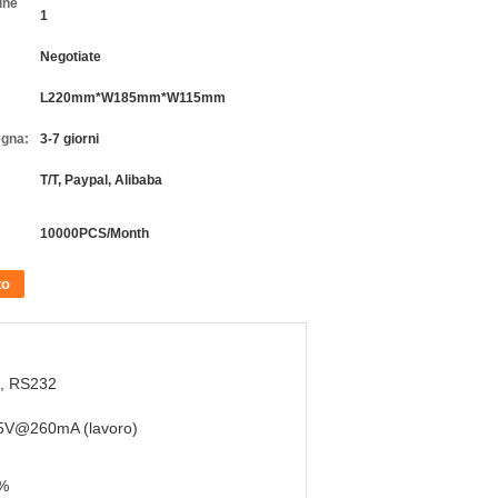
ine
1
Negotiate
L220mm*W185mm*W115mm
egna:
3-7 giorni
T/T, Paypal, Alibaba
10000PCS/Month
to
, RS232
5V@260mA (lavoro)
%