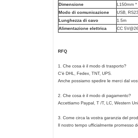
Dimensione
L150mm *
Modo di comunicazione
USB, RS2
Lunghezza di cavo
1.5m
Alimentazione elettrica
CC 5V@260
RFQ
1.
Che cosa è il modo di trasporto?
C'è DHL, Fedex, TNT, UPS.
Anche possiamo spedire le merci dal vostr
2.
Che cosa è il modo di pagamento?
Accettiamo Paypal, T /T, LC, Western U
3.
Come circa la vostra garanzia del pro
Il nostro tempo ufficialmente promesso d