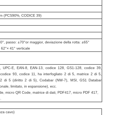
mm (PCS90%, CODICE 39)
0°, passo: ±70°or maggior, deviazione della rotta: ±65°
 62°× 41° verticale
, UPC-E, EAN-8, EAN-13, codice 128, GS1-128, codice 39,
codice 93, codice 11, ha interfogliato 2 di 5, matrice 2 di 5,
e 2 di 5 (diritto 2 di 5), Codabar (NW-7), MSI, GS1 Databar
onale, limitato, in espansione), ecc.
e, micro QR Code, matrice di dati, PDF417, micro PDF 417,
.
nza cavo)