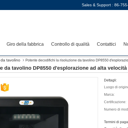
Sales & Support :
86-755
Giro della fabbrica
Controllo di qualità
Contattici
No
 da tavolino
Potente decodifichi la risoluzione da tavolino DP8550 d'esplorazione
e da tavolino DP8550 d'esplorazione ad alta velocità d
Dettagli:
Luogo di origin
Marca:
Certificazione:
Numero di mode
Termini di pag