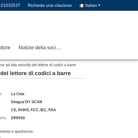
-21032537
Richieda una citazione
Italian
tizie
Notizie della società
 ad alta velocità del lettore di codici a barre
el lettore di codici a barre
e:
La Cina
Dingyu/ DY SCAN
CE, ROHS, FCC, IEC, FDA
llo:
DP8550
amento e spedizione: