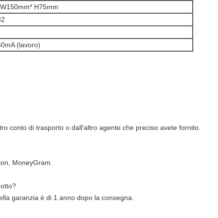
 W150mm* H75mm
32
mA (lavoro)
o conto di trasporto o dall'altro agente che preciso avete fornito.
nion, MoneyGram.
dotto?
ella garanzia è di 1 anno dopo la consegna.