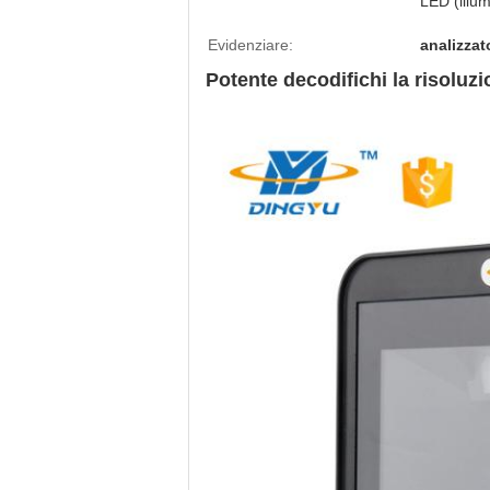
LED (illu
Evidenziare:
analizzat
Potente decodifichi la risoluzi