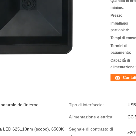
Quantità di ord
minimo:
Prezzo:
Imballaggi
particolari:
Tempi di cons
Termini di
pagamento:
Capacità di
alimentazione:
Contat
 naturale dell'interno
Tipo di interfaccia:
USB
Alimentazione elettrica:
CC 
sa LED 625±10nm (scopo), 6500K
Segnale di contrasto di
≥20