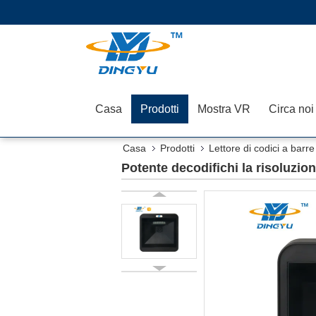
Casa
Prodotti
Mostra VR
Circa noi
Casa
Prodotti
Lettore di codici a barre
Potente decodifichi la risoluzion