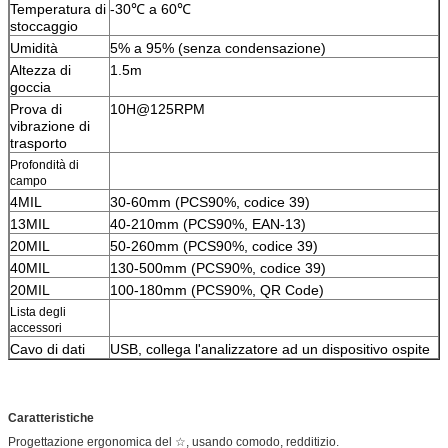
Temperatura di
-30℃ a 60℃
stoccaggio
Umidità
5% a 95% (senza condensazione)
Altezza di
1.5m
goccia
Prova di
10H@125RPM
vibrazione di
trasporto
Profondità di
campo
4MIL
30-60mm (PCS90%, codice 39)
13MIL
40-210mm (PCS90%, EAN-13)
20MIL
50-260mm (PCS90%, codice 39)
40MIL
130-500mm (PCS90%, codice 39)
20MIL
100-180mm (PCS90%, QR Code)
Lista degli
accessori
Cavo di dati
USB, collega l'analizzatore ad un dispositivo ospite
Caratteristiche
Progettazione ergonomica del ☆, usando comodo, redditizio.