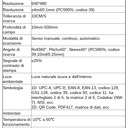
Risoluzione
640*480
Risoluzione
≥4mil/0.1mm (PCS90%, codice 39)
Tolleranza di
10CM/S
ricerca
Profondità di
10mm-500mm
campo
Modalità di
Senso manuale, continuo, automatico
scansione
Angolo di
Roll360°, Pitch±60°, Skew±60° (PCS90%, codice
ricerca
39,10mil/0.25mm)
Segnale di
≥25%
contrasto di
stampa
Luce
Luce naturale scura e dell'interno
ambientale
Simbologia
1D: UPC-A, UPC-E, EAN-8, EAN-13, codice 128,
GS1-128, codice 39, codice 93, codice 11, ha
interfogliato 2 di 5, la matrice 2 di 5, Codabar (NW-
7), MSI, ecc.
2D: QR Code, PDF417, matrice di dati, ecc.
Ambientale
Temperatura di
-10℃ a 50℃
funzionamento