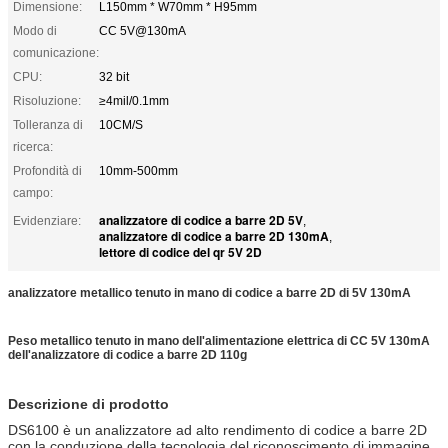
Dimensione:
L150mm * W70mm * H95mm
Modo di
CC 5V@130mA
comunicazione:
CPU:
32 bit
Risoluzione:
≥4mil/0.1mm
Tolleranza di
10CM/S
ricerca:
Profondità di
10mm-500mm
campo:
analizzatore di codice a barre 2D 5V
Evidenziare:
,
analizzatore di codice a barre 2D 130mA
,
lettore di codice del qr 5V 2D
analizzatore metallico tenuto in mano di codice a barre 2D di 5V 130mA
Peso metallico tenuto in mano dell'alimentazione elettrica di CC 5V 130mA
dell'analizzatore di codice a barre 2D 110g
Descrizione di prodotto
DS6100 è un analizzatore ad alto rendimento di codice a barre 2D
con la conduzione della tecnologia del riconoscimento di immagine