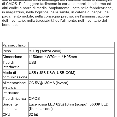
di CMOS. Può leggere facilmente la carta, le merci, lo schermo ed
altri codici a barre di media. Ampiamente usato nella fabbricazione,
in magazzino, nella logistica, nella sanità, in catena di negozi, nel
pagamento mobile, nella consegna precisa, nell'amministrazione
dell'inventario, nella tracciabilità dell'alimento, nell'inventario del
bene, ecc.
Parametro fisico
Peso
≈110g (senza cavo)
Dimensione
L150mm * W70mm * H95mm
Tipo di
USB
interfaccia
Modo di
USB (USB-KBW, USB-COM)
comunicazione
Alimentazione
CC 5V@130mA (lavoro)
elettrica
Prestazione
Tipo di ricerca
CMOS
Sorgente
Luce rossa LED 625±10nm (scopo), 5600K LED
luminosa
(illuminazione)
CPU
32 bit